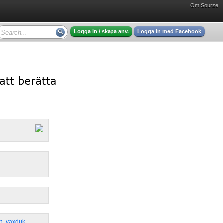
Om Sourze
Logga in / skapa anv.
Logga in med Facebook
n
,
vaxduk
,