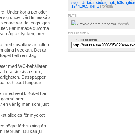
suger
,
åt
,
tårar
,
södergrabb
,
hälsingbor
19441965
,
del
,
1
| 
föreslå
rg. Under korta perioder
PLATS
de sig under vårt linneskåp
or senare var det dags igen
Artikeln är inte placerad.
föreslå
nuter. Far matade duvorna
 var några stycken, men
DELA ARTIKELN
Länk till artikeln:
ta med sovalkov är hallen 
 gång i veckan. Det är
skapet helt ren. Jag
tmeter med WC-behållaren 
att dra sin sista suck,
 härligheten. Dasspapper
apper och bäst fungerar
ri med ventil. Köket har 
r gasmätaren.
rar en vänlig man som just 
ukat alldeles för mycket 
en högre förbrukning än 
n i februari. Du kan ju