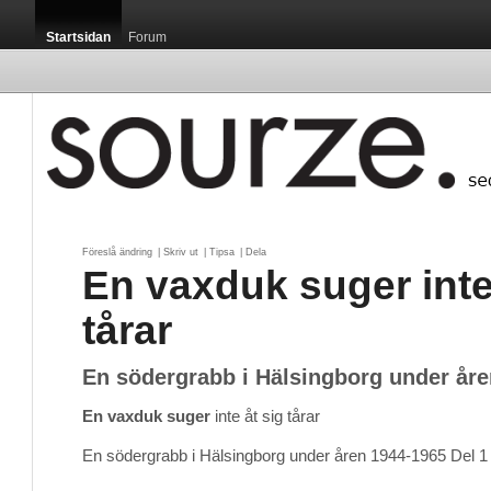
Startsidan
Forum
Föreslå ändring
| 
Skriv ut
| 
Tipsa
| 
Dela
En vaxduk suger inte
tårar
En södergrabb i Hälsingborg under åre
En vaxduk suger
inte åt sig tårar
En södergrabb i Hälsingborg under åren 1944-1965 Del 1