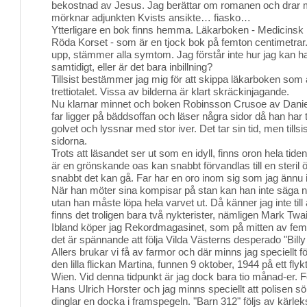
bekostnad av Jesus. Jag berättar om romanen och drar m
mörknar adjunkten Kvists ansikte… fiasko…
Ytterligare en bok finns hemma. Läkarboken - Medicinsk
Röda Korset - som är en tjock bok på femton centimetrar. 
upp, stämmer alla symtom. Jag förstår inte hur jag kan h
samtidigt, eller är det bara inbillning?
Tillsist bestämmer jag mig för att skippa läkarboken som ä
trettiotalet. Vissa av bilderna är klart skräckinjagande.
Nu klarnar minnet och boken Robinsson Crusoe av Daniel
far ligger på bäddsoffan och läser några sidor då han har ti
golvet och lyssnar med stor iver. Det tar sin tid, men tillsi
sidorna.
Trots att läsandet ser ut som en idyll, finns oron hela tid
är en grönskande oas kan snabbt förvandlas till en steril 
snabbt det kan gå. Far har en oro inom sig som jag ännu in
När han möter sina kompisar på stan kan han inte säga nej
utan han måste löpa hela varvet ut. Då känner jag inte till a
finns det troligen bara två nykterister, nämligen Mark T
Ibland köper jag Rekordmagasinet, som på mitten av femti
det är spännande att följa Vilda Västerns desperado "Billy 
Allers brukar vi få av farmor och där minns jag speciellt f
den lilla flickan Martina, funnen 9 oktober, 1944 på ett flyk
Wien. Vid denna tidpunkt är jag dock bara tio månad-er. Fö
Hans Ulrich Horster och jag minns speciellt att polisen sök
dinglar en docka i framspegeln. "Barn 312" följs av kärle