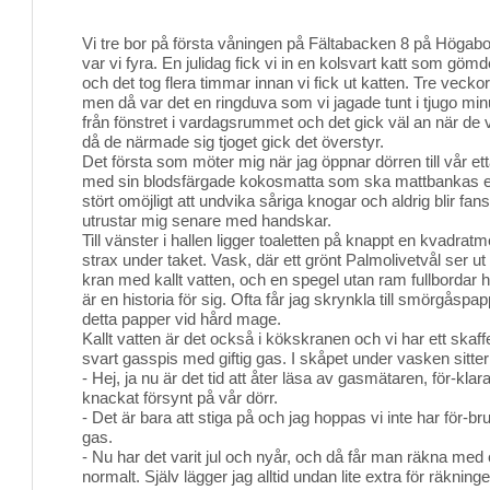
Vi tre bor på första våningen på Fältabacken 8 på Högabo
var vi fyra. En julidag fick vi in en kolsvart katt som göm
och det tog flera timmar innan vi fick ut katten. Tre veck
men då var det en ringduva som vi jagade tunt i tjugo mi
från fönstret i vardagsrummet och det gick väl an när de
då de närmade sig tjoget gick det överstyr.
Det första som möter mig när jag öppnar dörren till vår et
med sin blodsfärgade kokosmatta som ska mattbankas en
stört omöjligt att undvika såriga knogar och aldrig blir fan
utrustar mig senare med handskar.
Till vänster i hallen ligger toaletten på knappt en kvadra
strax under taket. Vask, där ett grönt Palmolivetvål ser ut 
kran med kallt vatten, och en spegel utan ram fullbordar
är en historia för sig. Ofta får jag skrynkla till smörgåsp
detta papper vid hård mage.
Kallt vatten är det också i kökskranen och vi har ett skaffe
svart gasspis med giftig gas. I skåpet under vasken sitte
- Hej, ja nu är det tid att åter läsa av gasmätaren, för-kla
knackat försynt på vår dörr.
- Det är bara att stiga på och jag hoppas vi inte har för-br
gas.
- Nu har det varit jul och nyår, och då får man räkna med 
normalt. Själv lägger jag alltid undan lite extra för räkninge