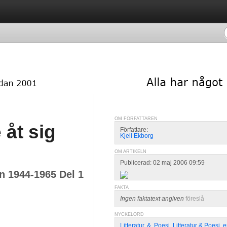
OM FÖRFATTAREN
 åt sig
Författare:
Kjell Ekborg
OM ARTIKELN
Publicerad: 02 maj 2006 09:59
n 1944-1965 Del 1
FAKTA
Ingen faktatext angiven
föreslå
NYCKELORD
Litteratur
,
&
,
Poesi
,
Litteratur & Poesi
,
e