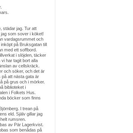
.
mars.
 städar jag. Tur att
ch jag som sover i köket!
llan vardagsrummet och 
 inköpt på Bruksgatan till
an med ett soffbord.
verkat i slöjden, täcker 
i har tagit bort alla
känslan av cellskräck.
r och söker, och det är 
 på att nästa gata är
 gå på grus och i mörker.
 biblioteket i 
ialen i Folkets Hus.
 enda böcker som finns
jörnberg. I trean på 
s eld. Själv gillar jag
helt rumsren.
bas av Pär Lagerkvist. 
bbas som benådas på