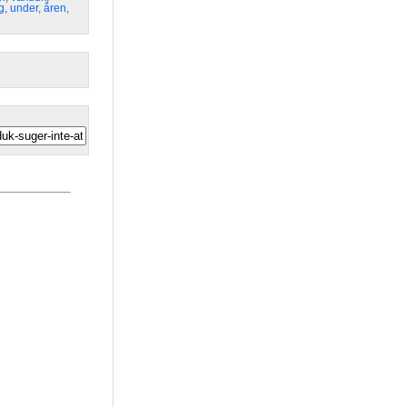
g
,
under
,
åren
,