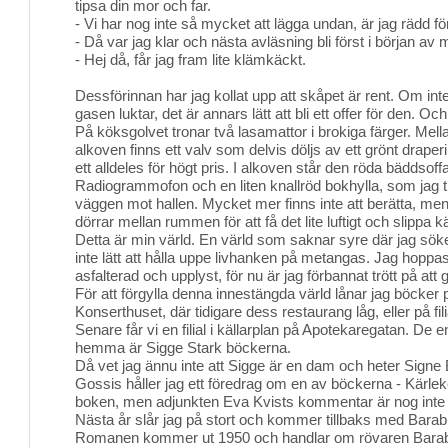
tipsa din mor och far.
- Vi har nog inte så mycket att lägga undan, är jag rädd för
- Då var jag klar och nästa avläsning bli först i början av 
- Hej då, får jag fram lite klämkäckt.
Dessförinnan har jag kollat upp att skåpet är rent. Om inte,
gasen luktar, det är annars lätt att bli ett offer för den. O
På köksgolvet tronar två lasamattor i brokiga färger. Me
alkoven finns ett valv som delvis döljs av ett grönt draperi
ett alldeles för högt pris. I alkoven står den röda bäddsoff
Radiogrammofon och en liten knallröd bokhylla, som jag till
väggen mot hallen. Mycket mer finns inte att berätta, men v
dörrar mellan rummen för att få det lite luftigt och slippa 
Detta är min värld. En värld som saknar syre där jag söke
inte lätt att hålla uppe livhanken på metangas. Jag hoppas
asfalterad och upplyst, för nu är jag förbannat trött på att
För att förgylla denna innestängda värld lånar jag böcker på
Konserthuset, där tidigare dess restaurang låg, eller på fil
Senare får vi en filial i källarplan på Apotekaregatan. De
hemma är Sigge Stark böckerna.
Då vet jag ännu inte att Sigge är en dam och heter Signe B
Gossis håller jag ett föredrag om en av böckerna - Kärleken
boken, men adjunkten Eva Kvists kommentar är nog inte 
Nästa år slår jag på stort och kommer tillbaks med Barab
Romanen kommer ut 1950 och handlar om rövaren Bara