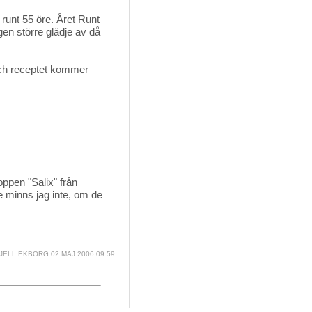
unt 55 öre. Året Runt 
gen större glädje av då
 och receptet kommer
ppen "Salix" från
e minns jag inte, om de
JELL EKBORG
02 MAJ 2006 09:59