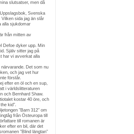
ina slutsatser, men då
 Uppslagsbok, Svenska 
Vilken sida jag än slår
a alla sjukdomar
r från mitten av 
 Defoe dyker upp. Min 
d. Själv sitter jag på
st har vi avverkat alla
en närvarande. Det som nu 
öken, och jag vet hur
te förstår.
 efter en öl och en sup, 
tt i världslitteraturen
wain och Bernhard Shaw.
otalet kostar 40 öre, och 
the kid".
öljetongen "Barn 312" om 
tingtåg från Östeuropa till
rfattare till romanen är
er efter en bil, där det
ksromanen "Blind längtan"