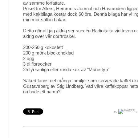
av samme författare.
Priset för Allers, Hemmets Journal och Husmodern ligger r
med kakbilaga kostar dock 60 öre. Denna bilaga har vi in
min mor sällan bakar.
Detta gör att jag aldrig ser succén Radiokaka vid teven
aldrig över vår dörrtröskel.
200-250 g kokosfett
200 g mörk blockchoklad
2 ägg
3 dl florsocker
25 fyrkantiga eller runda kex av "Marie-typ"
Säkert fanns det många familjer som serverade kaffet i ko
Gustavsberg av Stig Lindberg. Vad våra kaffekoppar hett
nu hade ett namn?
AV
K