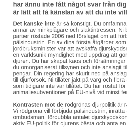
har ännu inte fått något svar från dig
är lätt att få känslan av att du inte vil
Det kanske inte
är så konstigt. Du omfamna
armar av minkplågare och slaktintressen. Ni 
partier röstade 2006 ned förslaget om att för
pälsindustrin. En av dina första åtgärder som
jordbruksminister var att avskaffa djurskydd
en världsunik myndighet med uppdrag att göra
djuren. Du har skapat kaos och försämringar 
du omorganiserat tillsynen och inte anslagit ti
pengar. Din regering har skurit ned på anslaget
till djurförsök. Ni tillåter jakt på varg och fler
som tidigare inte var tillåtet. Du har röstat fö
animaliesubventioner på EU-nivå vid minst fem 
Kontrasten mot de
rödgrönas djurpolitik är r
Vi rödgröna vill förbjuda pälsindustrin, inrätta
ombudsman, fördubbla antalet djurskyddskontr
aktiv EU-politik för djurens bästa och anta e