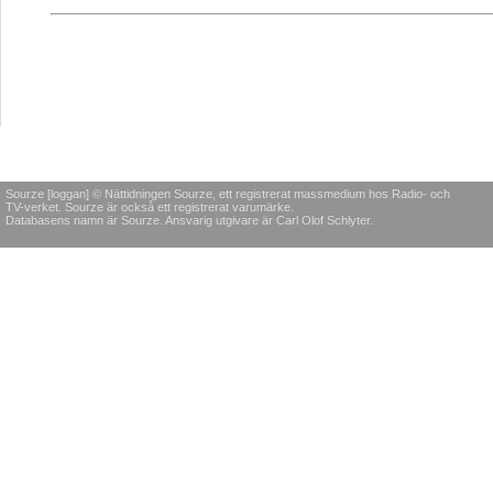
Sourze [loggan] © Nättidningen Sourze, ett registrerat massmedium hos Radio- och
TV-verket. Sourze är också ett registrerat varumärke.
Databasens namn är Sourze. Ansvarig utgivare är Carl Olof Schlyter.