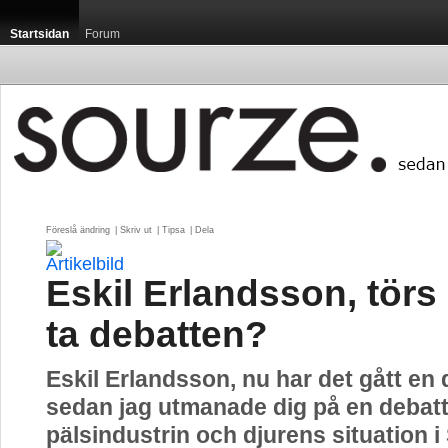
Startsidan
Forum
Föreslå ändring
| 
Skriv ut
| 
Tipsa
| 
Dela
Eskil Erlandsson, törs 
ta debatten?
Eskil Erlandsson, nu har det gått en
sedan jag utmanade dig på en debat
pälsindustrin och djurens situation i