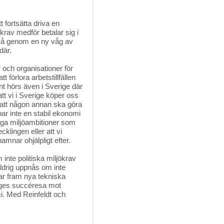
 fortsätta driva en 
krav medför betalar sig i
kså genom en ny våg av
där.
 och organisationer för
t förlora arbetstillfällen
nt hörs även i Sverige där
 att vi i Sverige köper oss
r att någon annan ska göra
par inte en stabil ekonomi
höga miljöambitioner som
cklingen eller att vi
mnar ohjälpligt efter.
 inte politiska miljökrav
ldrig uppnås om inte
ar fram nya tekniska
riges succéresa mot
. Med Reinfeldt och