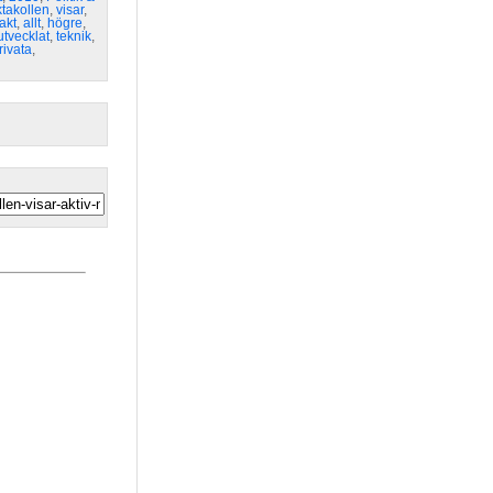
ktakollen
,
visar
,
takt
,
allt
,
högre
,
utvecklat
,
teknik
,
rivata
,