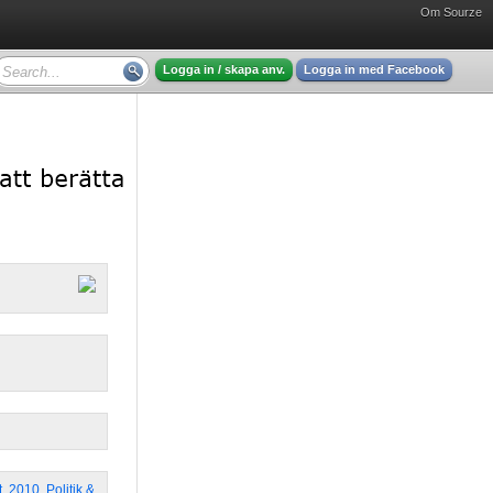
Om Sourze
Logga in / skapa anv.
Logga in med Facebook
t
,
2010
,
Politik &