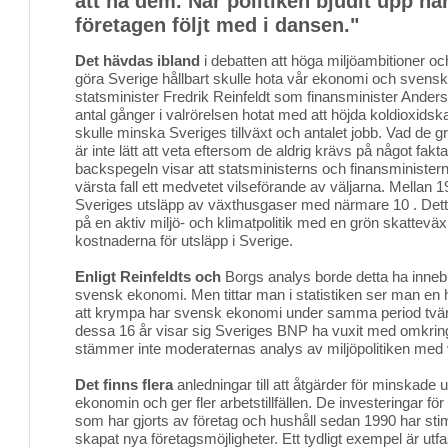
att nå dem. När politiken bjudit upp ha
företagen följt med i dansen."
Det hävdas ibland
i debatten att höga miljöambitioner och
göra Sverige hållbart skulle hota vår ekonomi och svenska 
statsminister Fredrik Reinfeldt som finansminister Ander
antal gånger i valrörelsen hotat med att höjda koldioxidsk
skulle minska Sveriges tillväxt och antalet jobb. Vad de 
är inte lätt att veta eftersom de aldrig krävs på något fakt
backspegeln visar att statsministerns och finansministerns
värsta fall ett medvetet vilseförande av väljarna. Mella
Sveriges utsläpp av växthusgaser med närmare 10 . Detta
på en aktiv miljö- och klimatpolitik med en grön skattevä
kostnaderna för utsläpp i Sverige.
Enligt Reinfeldts och
Borgs analys borde detta ha innebur
svensk ekonomi. Men tittar man i statistiken ser man en hel
att krympa har svensk ekonomi under samma period tvärt
dessa 16 år visar sig Sveriges BNP ha vuxit med omkrin
stämmer inte moderaternas analys av miljöpolitiken med 
Det finns flera
anledningar till att åtgärder för minskade ut
ekonomin och ger fler arbetstillfällen. De investeringar fö
som har gjorts av företag och hushåll sedan 1990 har st
skapat nya företagsmöjligheter. Ett tydligt exempel är utf