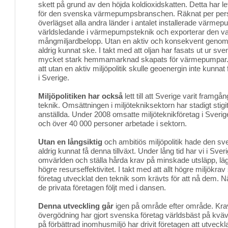
skett på grund av den höjda koldioxidskatten. Detta har let
för den svenska värmepumpsbranschen. Räknat per person
överlägset alla andra länder i antalet installerade värme
världsledande i värmepumpsteknik och exporterar den var
mångmiljardbelopp. Utan en aktiv och konsekvent genomfö
aldrig kunnat ske. I takt med att oljan har fasats ut ur sv
mycket stark hemmamarknad skapats för värmepumpar. De
att utan en aktiv miljöpolitik skulle geoenergin inte kunnat 
i Sverige.
Miljöpolitiken har också
lett till att Sverige varit framgån
teknik. Omsättningen i miljötekniksektorn har stadigt stigi
anställda. Under 2008 omsatte miljöteknikföretag i Sverig
och över 40 000 personer arbetade i sektorn.
Utan en långsiktig
och ambitiös miljöpolitik hade den sv
aldrig kunnat få denna tillväxt. Under lång tid har vi i Sver
omvärlden och ställa hårda krav på minskade utsläpp, lä
högre resurseffektivitet. I takt med att allt högre miljökra
företag utvecklat den teknik som krävts för att nå dem. När
de privata företagen följt med i dansen.
Denna utveckling går
igen på område efter område. Kra
övergödning har gjort svenska företag världsbäst på kväv
på förbättrad inomhusmiljö har drivit företagen att utveck