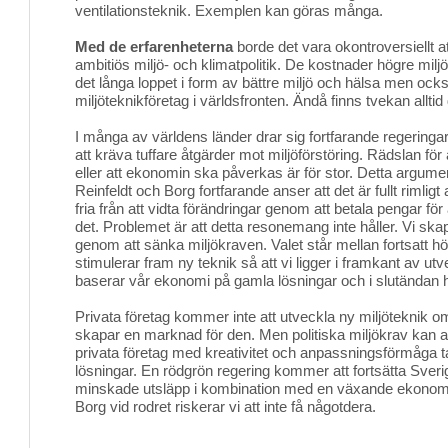
ventilationsteknik. Exemplen kan göras många.
Med de erfarenheterna
borde det vara okontroversiellt att
ambitiös miljö- och klimatpolitik. De kostnader högre miljö
det långa loppet i form av bättre miljö och hälsa men oc
miljöteknikföretag i världsfronten. Ändå finns tvekan alltid 
I många av världens länder drar sig fortfarande regeringar
att kräva tuffare åtgärder mot miljöförstöring. Rädslan för at
eller att ekonomin ska påverkas är för stor. Detta argume
Reinfeldt och Borg fortfarande anser att det är fullt rimligt
fria från att vidta förändringar genom att betala pengar fö
det. Problemet är att detta resonemang inte håller. Vi ska
genom att sänka miljökraven. Valet står mellan fortsatt 
stimulerar fram ny teknik så att vi ligger i framkant av utve
baserar vår ekonomi på gamla lösningar och i slutändan ha
Privata företag kommer inte att utveckla ny miljöteknik om
skapar en marknad för den. Men politiska miljökrav kan a
privata företag med kreativitet och anpassningsförmåga t
lösningar. En rödgrön regering kommer att fortsätta Sve
minskade utsläpp i kombination med en växande ekonomi
Borg vid rodret riskerar vi att inte få någotdera.