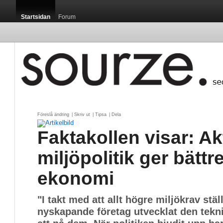
Startsidan
Forum
Föreslå ändring
| 
Skriv ut
| 
Tipsa
| 
Dela
Faktakollen visar: Ak
miljöpolitik ger bättr
ekonomi
"I takt med att allt högre miljökrav stäl
nyskapande företag utvecklat den tekn