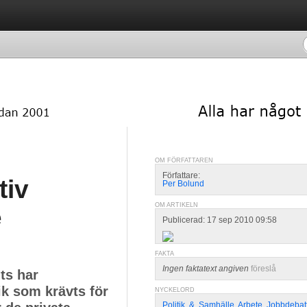
OM FÖRFATTAREN
Författare:
tiv
Per Bolund
OM ARTIKELN
e
Publicerad: 17 sep 2010 09:58
FAKTA
Ingen faktatext angiven
föreslå
lts har
ik som krävts för
NYCKELORD
Politik
,
&
,
Samhälle
,
Arbete
,
Jobbdebat