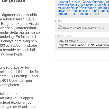
r de privata
Samhälle
,
Arbete
,
Jobbdebatt 2010
,
fa
aktiv
,
miljöpolitik
,
ger
,
bättre
,
ekonomi
,
miljökrav
,
ställts
,
nyskapande
,
företag
,
krävts
,
nå
,
dem
,
politiken
,
bjudit
,
upp
,
p
företagen
,
följt
,
dansen
| 
föreslå
 åtgärder för att snabbt 
arbetstillfällen. Såväl
PLATS
s Borg har exempelvis ett
atter och kilometerskatt
Artikeln är inte placerad.
föreslå
grundar detta påstående på
aunderlag. En faktakoll i
DELA ARTIKELN
 analys är felaktig och i
Länk till artikeln:
n 1990 och 2006 minskade
 berodde helt och hållet
xling som höjde
it ett dråpslag för 
t annan bild. Istället för
om vuxit kraftigt. Under
g 40 ! Uppenbarligen
verkligheten.
släpp förbättrar 
r att minska utsläppen
imulerat ekonomin och
asningen av villaolja som