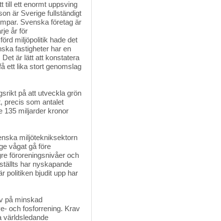
t till ett enormt uppsving
 är Sverige fullständigt
pumpar. Svenska företag är
je år för
rd miljöpolitik hade det
enska fastigheter har en
t är lätt att konstatera
få ett lika stort genomslag
gsrikt på att utveckla grön 
t, precis som antalet
e 135 miljarder kronor
enska miljötekniksektorn 
ige vågat gå före
gre föroreningsnivåer och
v ställts har nyskapande
 politiken bjudit upp har
v på minskad 
e- och fosforrening. Krav
la världsledande