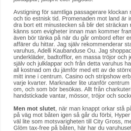
Avstigning för samtliga passagerare klockan n
och tio estnisk tid. Promenaden mot land är i
dra bort ett minustecken så blir det sträcka
känns som evigheter innan man kommer fra
även bör tänka på när du går ombord efter en 
affärer du hittar. Jag själv rekommenderar st
varuhus, Adelli Kaubanduse Ou. Jag shoppa
underkläder, badtofflor, en massa tröjor och je
själv och julklappar och från detta varuhus ha
all kostnad om du jämför med ett av de stör
mitt inne i centrum. Casino och stripshow erb
varje kvarter. Marknader lite utanför centrum 
om, och som bör besökas. Allt från charkuteri 
handstickade vantar, mössor, tröjor och sock
Men mot slutet
, när man knappt orkar stå p
på väg mot båten igen så går du förbi, Hyper
väl lite som motsvarigheten till City Gross, m
Glöm tax-free på båten, här har du varuhuset