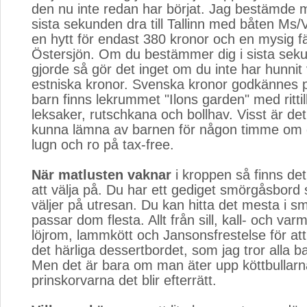
den nu inte redan har börjat. Jag bestämde mi
sista sekunden dra till Tallinn med båten Ms/V
en hytt för endast 380 kronor och en mysig f
Östersjön. Om du bestämmer dig i sista sek
gjorde så gör det inget om du inte har hunnit v
estniska kronor. Svenska kronor godkännes 
barn finns lekrummet "Ilons garden" med rittil
leksaker, rutschkana och bollhav. Visst är det 
kunna lämna av barnen för någon timme om du
lugn och ro på tax-free.
När matlusten vaknar
i kroppen så finns det
att välja på. Du har ett gediget smörgåsbord 
väljer på utresan. Du kan hitta det mesta i 
passar dom flesta. Allt från sill, kall- och varm
löjrom, lammkött och Jansonsfrestelse för att
det härliga dessertbordet, som jag tror alla ba
Men det är bara om man äter upp köttbullar
prinskorvarna det blir efterrätt.