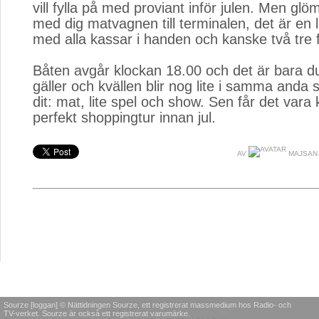
vill fylla på med proviant inför julen. Men glöm
med dig matvagnen till terminalen, det är en 
med alla kassar i handen och kanske två tre 
Båten avgår klockan 18.00 och det är bara 
gäller och kvällen blir nog lite i samma anda
dit: mat, lite spel och show. Sen får det vara 
perfekt shoppingtur innan jul.
AV
MAJSAN
Sourze [loggan] © Nättidningen Sourze, ett registrerat massmedium hos Radio- och
TV-verket. Sourze är också ett registrerat varumärke.