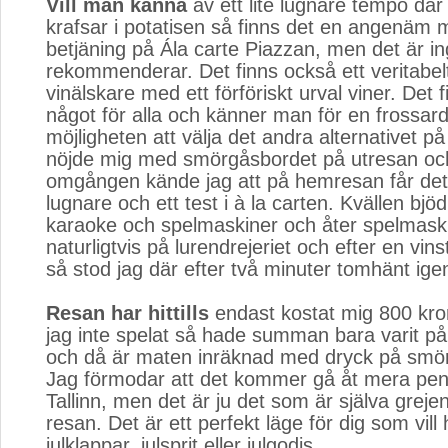
Vill man känna
av ett lite lugnare tempo där a
krafsar i potatisen så finns det en angenäm 
betjäning på Ála carte Piazzan, men det är in
rekommenderar. Det finns också ett veritabelt
vinälskare med ett förföriskt urval viner. Det f
något för alla och känner man för en frossa
möjligheten att välja det andra alternativet 
nöjde mig med smörgåsbordet på utresan och 
omgången kände jag att på hemresan får det n
lugnare och ett test i à la carten. Kvällen bjö
karaoke och spelmaskiner och åter spelmaskin
naturligtvis på lurendrejeriet och efter en vin
så stod jag där efter två minuter tomhänt igen
Resan har hittills
endast kostat mig 800 kro
jag inte spelat så hade summan bara varit p
och då är maten inräknad med dryck på smö
Jag förmodar att det kommer gå åt mera peng
Tallinn, men det är ju det som är själva grej
resan. Det är ett perfekt läge för dig som vill
julklappar, julsprit eller julgodis.