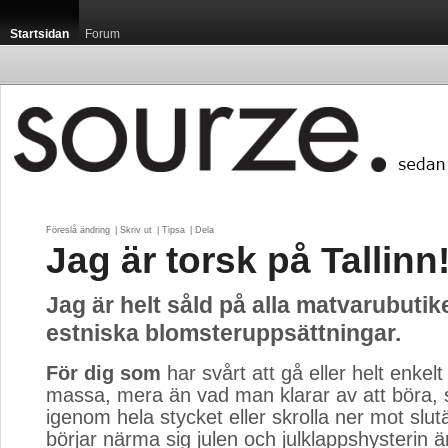
Startsidan
Forum
Föreslå ändring
| 
Skriv ut
| 
Tipsa
| 
Dela
Jag är torsk på Tallinn
Jag är helt såld på alla matvarubuti
estniska blomsteruppsättningar.
För dig som
har svårt att gå eller helt enkelt 
massa, mera än vad man klarar av att böra, s
igenom hela stycket eller skrolla ner mot slu
börjar närma sig julen och julklappshysterin 