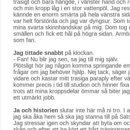
trasigt och bara hängde, i vänster hand och 
och min kropp låg i en stor vattenpöl. Jag re
kännde en enorm smärta på hela vänstra sid
var helt förstörda och jag var dyngsur. Som t
mina svarta skinnhandskar på mig. Dom tog 
smällen och fick ett hål på högra sidan. A
som fan.
Jag tittade snabbt
på klockan. 
- Fan! Nu blir jag sen, sa jag till mig själv.
Plötsligt hör jag någon komma springande e
frågar om jag behöver hjälp. Nej tack, säger 
vidare och kastar mitt trasiga paraply efter v
kommer precis i tid till studion och hinner fixa 
trots att mina kroppsdelar ömmar så biter jag
ett utmärkt jobb.
Ja och historien
slutar inte här må ni tro. I al
jag ska åka hem så ska jag stanna till på Sat
Jag stressar igen och skyndar att byta om oc
skåp och efter att ha kört ett hårt träningsp