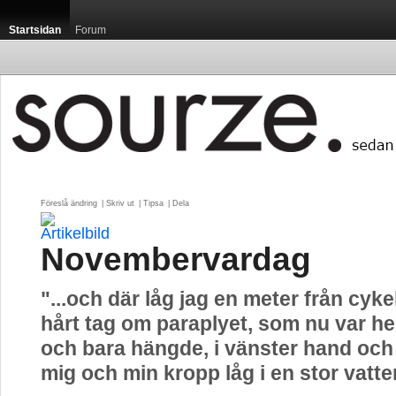
Startsidan
Forum
Föreslå ändring
| 
Skriv ut
| 
Tipsa
| 
Dela
Novembervardag
"...och där låg jag en meter från cyke
hårt tag om paraplyet, som nu var hel
och bara hängde, i vänster hand och
mig och min kropp låg i en stor vatte