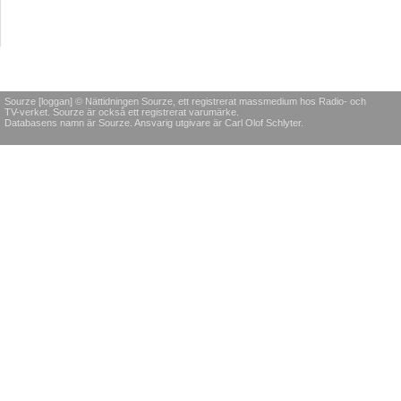
Sourze [loggan] © Nättidningen Sourze, ett registrerat massmedium hos Radio- och
TV-verket. Sourze är också ett registrerat varumärke.
Databasens namn är Sourze. Ansvarig utgivare är Carl Olof Schlyter.