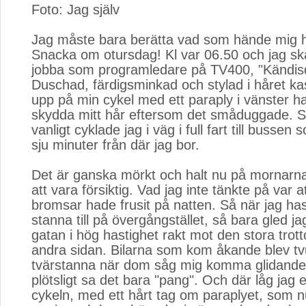
Foto: Jag själv
Jag måste bara berätta vad som hände mig
Snacka om otursdag! Kl var 06.50 och jag sk
jobba som programledare på TV400, "Kändisd
Duschad, färdigsminkad och stylad i håret ka
upp på min cykel med ett paraply i vänster 
skydda mitt hår eftersom det småduggade. 
vanligt cyklade jag i väg i full fart till bussen 
sju minuter från där jag bor.
Det är ganska mörkt och halt nu på mornarna
att vara försiktig. Vad jag inte tänkte på var a
bromsar hade frusit på natten. Så när jag hast
stanna till på övergångstället, så bara gled ja
gatan i hög hastighet rakt mot den stora trot
andra sidan. Bilarna som kom åkande blev tv
tvärstanna när dom såg mig komma glidande
plötsligt sa det bara "pang". Och där låg jag 
cykeln, med ett hårt tag om paraplyet, som n