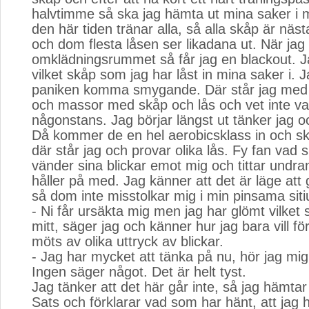
halvtimme så ska jag hämta ut mina saker i m
den här tiden tränar alla, så alla skåp är nä
och dom flesta låsen ser likadana ut. När jag
omklädningsrummet så får jag en blackout. J
vilket skåp som jag har låst in mina saker i. 
paniken komma smygande. Där står jag med e
och massor med skåp och lås och vet inte var
någonstans. Jag börjar längst ut tänker jag oc
Då kommer de en hel aerobicsklass in och s
där står jag och provar olika lås. Fy fan vad s
vänder sina blickar emot mig och tittar undra
håller på med. Jag känner att det är läge att 
så dom inte misstolkar mig i min pinsama siti
- Ni får ursäkta mig men jag har glömt vilket
mitt, säger jag och känner hur jag bara vill fö
möts av olika uttryck av blickar.
- Jag har mycket att tänka på nu, hör jag mig
Ingen säger något. Det är helt tyst.
Jag tänker att det här går inte, så jag hämta
Sats och förklarar vad som har hänt, att jag h