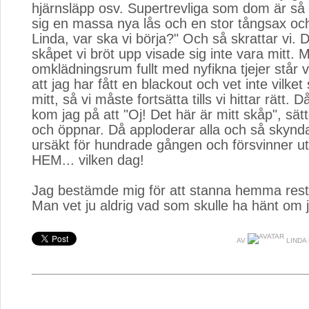
hjärnsläpp osv. Supertrevliga som dom är så 
sig en massa nya lås och en stor tångsax oc
Linda, var ska vi börja?" Och så skrattar vi. D
skåpet vi bröt upp visade sig inte vara mitt. M
omklädningsrum fullt med nyfikna tjejer står v
att jag har fått en blackout och vet inte vilke
mitt, så vi måste fortsätta tills vi hittar rätt. Då
kom jag på att "Oj! Det här är mitt skåp", sätt
och öppnar. Då apploderar alla och så skynda
ursäkt för hundrade gången och försvinner 
HEM... vilken dag!
Jag bestämde mig för att stanna hemma rest
Man vet ju aldrig vad som skulle ha hänt om j
AV
LINDA