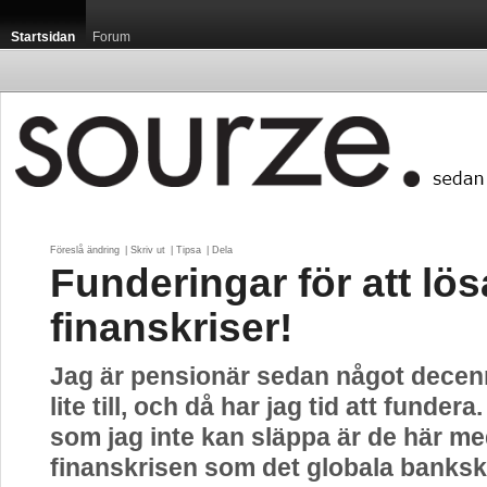
Startsidan
Forum
Föreslå ändring
| 
Skriv ut
| 
Tipsa
| 
Dela
Funderingar för att lös
finanskriser!
Jag är pensionär sedan något dece
lite till, och då har jag tid att funder
som jag inte kan släppa är de här m
finanskrisen som det globala banksk