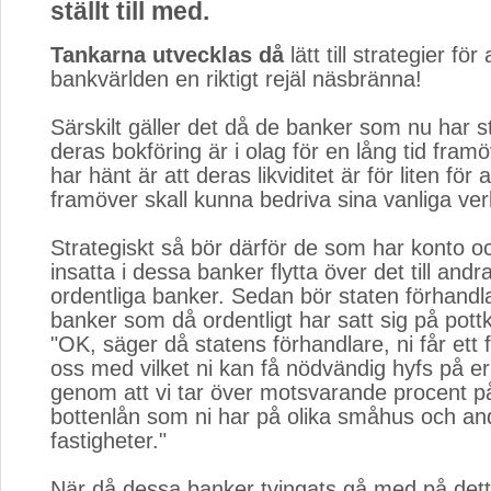
ställt till med.
Tankarna utvecklas då
lätt till strategier för 
bankvärlden en riktigt rejäl näsbränna!
Särskilt gäller det då de banker som nu har stä
deras bokföring är i olag för en lång tid fram
har hänt är att deras likviditet är för liten för 
framöver skall kunna bedriva sina vanliga ve
Strategiskt så bör därför de som har konto oc
insatta i dessa banker flytta över det till and
ordentliga banker. Sedan bör staten förhand
banker som då ordentligt har satt sig på pott
"OK, säger då statens förhandlare, ni får ett 
oss med vilket ni kan få nödvändig hyfs på er
genom att vi tar över motsvarande procent på
bottenlån som ni har på olika småhus och an
fastigheter."
När då dessa banker tvingats gå med på det