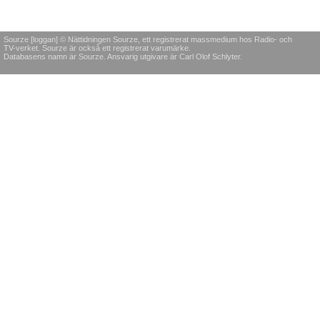
Sourze [loggan] © Nättidningen Sourze, ett registrerat massmedium hos Radio- och
TV-verket. Sourze är också ett registrerat varumärke.
Databasens namn är Sourze. Ansvarig utgivare är Carl Olof Schlyter.