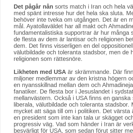
Det pågår nån
sorts match i Iran och hela vär
med spänt intresse hur det hela ska sluta. 
behöver inte tveka om utgången. Det är en m
mål. Ayatollaväldet har all makt och Ahmadin
fundamentalistiska supportrar är hur många 
de flesta av dem är lantisar och religionen bet
dem. Det finns visserligen en del oppositionel
välutbildade och toleranta stadsbor, men de 
religionen som rättesnöre.
Likheten med USA
är skrämmande. Där finn
miljoner medlemmar av den kristna högern oc
en nyansskillnad mellan dem och Ahmadinejad
fanatiker. De flesta bor i Jesuslandet i sydst
mellanvästern. Också i USA finns en ganska 
liberala, välutbildade och toleranta stadsbor.
mycket att säga till om i politiken. Det värsta 
en president som inte kan tala ur skägget och
progressiv väg. Vad som händer i Iran är ver
besvärligt för USA, som sedan förut sitter me