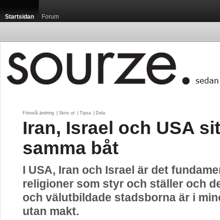
Startsidan
Forum
Föreslå ändring
| 
Skriv ut
| 
Tipsa
| 
Dela
Iran, Israel och USA sit
samma båt
I USA, Iran och Israel är det fundame
religioner som styr och ställer och de
och välutbildade stadsborna är i min
utan makt.