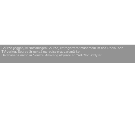
Sourze [loggan] © Nättidningen Sourze, ett registrerat massmedium hos Radio- och
TV-verket. Sourze är också ett registrerat varumärke.
Databasens namn är Sourze. Ansvarig utgivare är Carl Olof Schlyter.