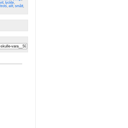
vit
,
tyckte
,
,
trots
,
allt
,
smått
,