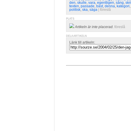
den
,
skulle
,
vara
,
egentligen
,
sång
,
skri
texten
,
passade
,
bäst
,
denna
,
kategori
politisk
,
ska
,
säga
| 
föreslå
PLATS
Artikeln är inte placerad.
föreslå
DELA ARTIKELN
Länk till artikeln: