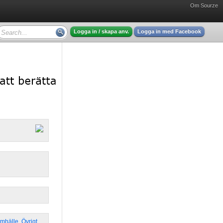
Om Sourze
Logga in / skapa anv.
Logga in med Facebook
amhälle
,
Övrigt
,