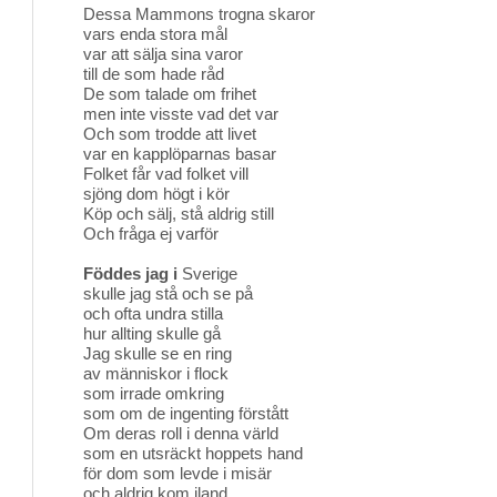
Dessa Mammons trogna skaror
vars enda stora mål
var att sälja sina varor
till de som hade råd
De som talade om frihet
men inte visste vad det var
Och som trodde att livet
var en kapplöparnas basar
Folket får vad folket vill
sjöng dom högt i kör
Köp och sälj, stå aldrig still
Och fråga ej varför
Föddes jag i
Sverige
skulle jag stå och se på
och ofta undra stilla
hur allting skulle gå
Jag skulle se en ring
av människor i flock
som irrade omkring
som om de ingenting förstått
Om deras roll i denna värld
som en utsräckt hoppets hand
för dom som levde i misär
och aldrig kom iland