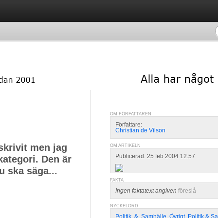
OM FÖRFATTAREN
Författare:
Christian de Vilson
skrivit men jag
OM ARTIKELN
Publicerad: 25 feb 2004 12:57
kategori. Den är
u ska säga...
FAKTA
Ingen faktatext angiven
föreslå
NYCKELORD
Politik
,
&
,
Samhälle
,
Övrigt
,
Politik & S