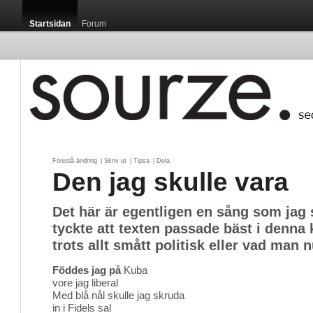
Startsidan
Forum
Föreslå ändring
| 
Skriv ut
| 
Tipsa
| 
Dela
Den jag skulle vara
Det här är egentligen en sång som jag 
tyckte att texten passade bäst i denna 
trots allt smått politisk eller vad man n
Föddes jag på
Kuba
vore jag liberal
Med blå nål skulle jag skruda
in i Fidels sal