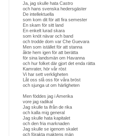
Ja, jag skulle hata Castro
och hans svenska hedersgäster
De intellektuella
som kom dit för att fira semester
En skam för sitt land
En enkelt lurad skara
som knöt nävar och band
och trodde dom var Che Guevara
Men som istället för att stanna
åkte hem igen för att berätta
för sina landsmän om Havanna
och hur folket där gjort det enda rätta
Kamrater, hör vår röst
Vi har sett verkligheten
Låt oss slå oss för våra bröst
och sjunga ut om härligheten
Men föddes jag i Amerika
vore jag radikal
Jag skulle ta ifrån de rika
och kalla mig general
Jag skulle hata kapitalet
och den fria marknaden
Jag skulle se igenom skalet
och förakta maktens män