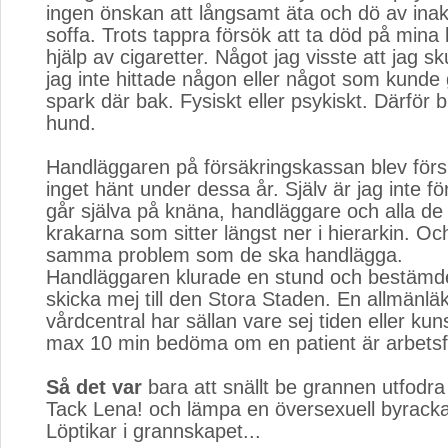
ingen önskan att långsamt äta och dö av inakti
soffa. Trots tappra försök att ta död på mina
hjälp av cigaretter. Något jag visste att jag s
jag inte hittade någon eller något som kunde
spark där bak. Fysiskt eller psykiskt. Därför 
hund.
Handläggaren på försäkringskassan blev försk
inget hänt under dessa år. Själv är jag inte f
går själva på knäna, handläggare och alla de
krakarna som sitter längst ner i hierarkin. 
samma problem som de ska handlägga.
Handläggaren klurade en stund och bestämde 
skicka mej till den Stora Staden. En allmänlä
vårdcentral har sällan vare sej tiden eller ku
max 10 min bedöma om en patient är arbetsför
Så det var
bara att snällt be grannen utfodra
Tack Lena! och lämpa en översexuell byracka 
Löptikar i grannskapet...