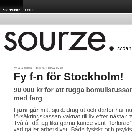
Startsidan
Forum
Föreslå ändring
| 
Skriv ut
| 
Tipsa
| 
Dela
Fy f-n för Stockholm!
90 000 kr för att tugga bomullstussa
med färg...
I juni går
mitt sjukbidrag ut och därför har nu
försäkringskassan vaknat till liv efter nästan 
Två år då jag lika gärna kunde varit "förlorad" 
vad gäller arbetslivet. Både fysiskt och psyki