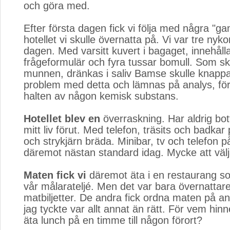
och göra med.
Efter första dagen fick vi följa med några "gaml
hotellet vi skulle övernatta på. Vi var tre nyk
dagen. Med varsitt kuvert i bagaget, innehåll
frågeformulär och fyra tussar bomull. Som sku
munnen, dränkas i saliv Bamse skulle knappa
problem med detta och lämnas på analys, för
halten av någon kemisk substans.
Hotellet blev en
överraskning. Har aldrig bott 
mitt liv förut. Med telefon, träsits och badkar
och strykjärn bräda. Minibar, tv och telefon 
däremot nästan standard idag. Mycke att välja 
Maten fick vi
däremot äta i en restaurang s
vår målarateljé. Men det var bara övernattar
matbiljetter. De andra fick ordna maten på an
jag tyckte var allt annat än rätt. För vem hinn
äta lunch på en timme till någon förort?