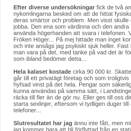
Efter diverse undersökningar
fick de två an
nykomlingarna besked om att de hittat fysiska 
deras smärtor och problem. Men visst skulle
jobba. Den ena som värdinna och den andra 
använda högerhanden att svara i telefonen. 
Fröken Höger... På mej hittade man inget kon
och inte ansågs jag psykiskt sjuk heller. Fast
man vara på det, med tanke på vad det är fö
som ibland bedömer detta...
Hela kalaset kostade
cirka 90 000 kr. Skatt
går till ett privatägt företag och som troligtvi
hyfsad vinst på det hela. Pengar som säkerli
kunna användas på samma sätt, i Landstinge
räcka till fler än de gör nu. Eller ges till oss d
starta sexlinjer, eftersom vi tydligen duger till
telefoner...
Slutresultatet har jag
ännu inte fått, men mi
jag kommer bara att bli förflyttad från en stati