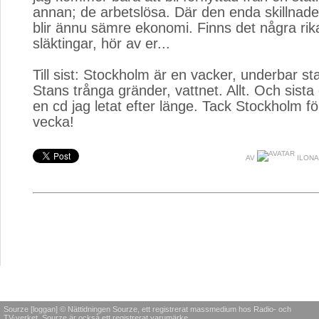
annan; de arbetslösa. Där den enda skillnade
blir ännu sämre ekonomi. Finns det några rik
släktingar, hör av er...
Till sist: Stockholm är en vacker, underbar s
Stans trånga gränder, vattnet. Allt. Och sista
en cd jag letat efter länge. Tack Stockholm för
vecka!
AV
ILONA
Sourze [loggan] © Nättidningen Sourze, ett registrerat massmedium hos Radio- och
TV-verket. Sourze är också ett registrerat varumärke.