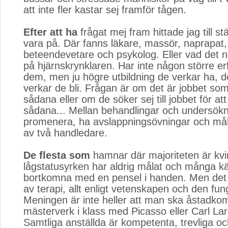
att inte fler kastar sej framför tågen.
Efter att ha
frågat mej fram hittade jag till stäl
vara på. Där fanns läkare, massör, naprapat,
beteendevetare och psykolog. Eller vad det nu 
på hjärnskrynklaren. Har inte någon större er
dem, men ju högre utbildning de verkar ha, 
verkar de bli. Frågan är om det är jobbet so
sådana eller om de söker sej till jobbet för att
sådana... Mellan behandlingar och undersökni
promenera, ha avslappningsövningar och mål
av två handledare.
De flesta som
hamnar där majoriteten är kvin
lågstatusyrken har aldrig målat och många k
bortkomna med en pensel i handen. Men det 
av terapi, allt enligt vetenskapen och den fun
Meningen är inte heller att man ska åstadk
mästerverk i klass med Picasso eller Carl La
Samtliga anställda är kompetenta, trevliga oc