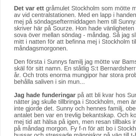
Det var ett
gråmulet Stockholm som mötte mej
av vid centralstationen. Med en lapp i handen
mej på söndagseftermiddagen hem till Sunny
skriver här på Sourze. Hon hade vänligheten 
sova över mellan söndag - måndag. Så jag sl
mitt i natten för att befinna mej i Stockholm til
måndagsmorgonen.
Den första i Sunnys familj jag mötte var Ba
skäl för sitt namn. En ståtlig S:t Bernardsherr
år. Och trots enorma mungipor har stora pro
behålla saliven i sin mun...
Jag hade funderingar
på att bli kvar hos Su
nätter jag skulle tillbringa i Stockholm, men är
inte gjorde det. Sunny och hennes familj, ob
antalet ben var en trevlig bekantskap. Och 
mej tid att hälsa på igen, men resan tillbaks i
på måndag morgon. Fy f-n för att bo i Stockh
bussar och stressade människor på väg till t