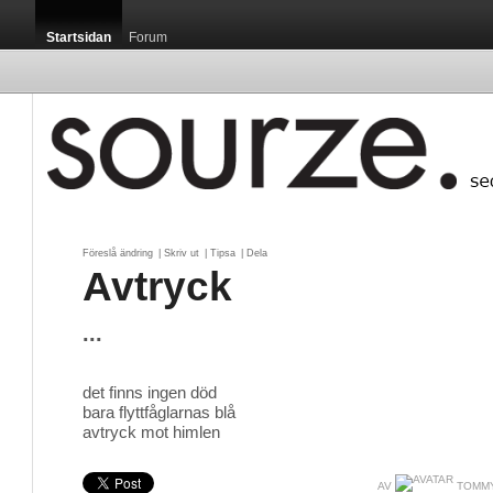
Startsidan
Forum
Föreslå ändring
| 
Skriv ut
| 
Tipsa
| 
Dela
Avtryck
...
det finns ingen död
bara flyttfåglarnas blå
avtryck mot himlen
AV
TOMMY