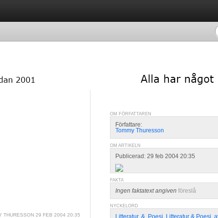
OM FÖRFATTAREN
Författare:
Tommy Thuresson
OM ARTIKELN
Publicerad: 29 feb 2004 20:35
FAKTA
Ingen faktatext angiven
föreslå
NYCKELORD
 THURESSON
29 FEB 2004 20:35
Litteratur
,
&
,
Poesi
,
Litteratur & Poesi
,
a