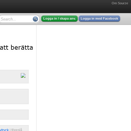
Om Sourze
Logga in / skapa anv.
Logga in med Facebook
vtryck
| 
föreslå