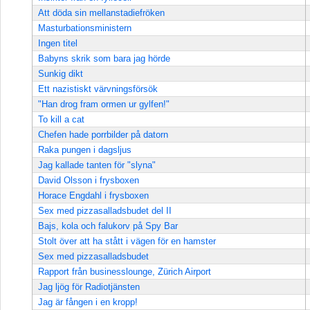
Att döda sin mellanstadiefröken
Masturbationsministern
Ingen titel
Babyns skrik som bara jag hörde
Sunkig dikt
Ett nazistiskt värvningsförsök
"Han drog fram ormen ur gylfen!"
To kill a cat
Chefen hade porrbilder på datorn
Raka pungen i dagsljus
Jag kallade tanten för "slyna"
David Olsson i frysboxen
Horace Engdahl i frysboxen
Sex med pizzasalladsbudet del II
Bajs, kola och falukorv på Spy Bar
Stolt över att ha stått i vägen för en hamster
Sex med pizzasalladsbudet
Rapport från businesslounge, Zürich Airport
Jag ljög för Radiotjänsten
Jag är fången i en kropp!