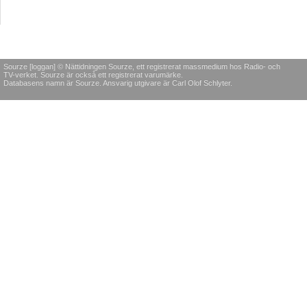
Sourze [loggan] © Nättidningen Sourze, ett registrerat massmedium hos Radio- och
TV-verket. Sourze är också ett registrerat varumärke.
Databasens namn är Sourze. Ansvarig utgivare är Carl Olof Schlyter.