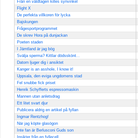
Från en våldtagen killes synvinkel
Flight X
De perfekta villkoren för lycka
Bajskungen
Frågesportprogrammet
De skrev Hora på dunjackan
Poeten staden
I Jämtland är jag bög
Svälja sperma? Kittlar dödsskönt...
Datorn ljuger dig i ansiktet
Kanger is an asshole, I know it!
Uppsala, den eviga ungdomens stad
Fel snubbe fick priset
Henrik Schyfferts espressomaskin
Mannen utan anletsdrag
Ett litet svart djur
Publicera aldrig en artikel på fyllan
Ingmar Rentzhog!
När jag köpte glasögon
Inte fan är Berlusconi Guds son
Insikter från en fyllecell