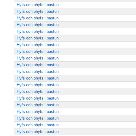
Hyfs och ohyfs i bastun
Hyfs och ohyfs i bastun
Hyfs och ohyfs i bastun
Hyfs och ohyfs i bastun
Hyfs och ohyfs i bastun
Hyfs och ohyfs i bastun
Hyfs och ohyfs i bastun
Hyfs och ohyfs i bastun
Hyfs och ohyfs i bastun
Hyfs och ohyfs i bastun
Hyfs och ohyfs i bastun
Hyfs och ohyfs i bastun
Hyfs och ohyfs i bastun
Hyfs och ohyfs i bastun
Hyfs och ohyfs i bastun
Hyfs och ohyfs i bastun
Hyfs och ohyfs i bastun
Hyfs och ohyfs i bastun
Hyfs och ohyfs i bastun
Hyfs och ohyfs i bastun