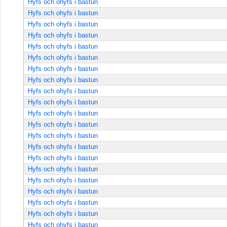
Hyfs och ohyfs i bastun
Hyfs och ohyfs i bastun
Hyfs och ohyfs i bastun
Hyfs och ohyfs i bastun
Hyfs och ohyfs i bastun
Hyfs och ohyfs i bastun
Hyfs och ohyfs i bastun
Hyfs och ohyfs i bastun
Hyfs och ohyfs i bastun
Hyfs och ohyfs i bastun
Hyfs och ohyfs i bastun
Hyfs och ohyfs i bastun
Hyfs och ohyfs i bastun
Hyfs och ohyfs i bastun
Hyfs och ohyfs i bastun
Hyfs och ohyfs i bastun
Hyfs och ohyfs i bastun
Hyfs och ohyfs i bastun
Hyfs och ohyfs i bastun
Hyfs och ohyfs i bastun
Hyfs och ohyfs i bastun