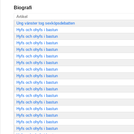
Biografi
Artikel
Ung vänster tog sexköpsdebatten
Hyfs och ohyfs i bastun
Hyfs och ohyfs i bastun
Hyfs och ohyfs i bastun
Hyfs och ohyfs i bastun
Hyfs och ohyfs i bastun
Hyfs och ohyfs i bastun
Hyfs och ohyfs i bastun
Hyfs och ohyfs i bastun
Hyfs och ohyfs i bastun
Hyfs och ohyfs i bastun
Hyfs och ohyfs i bastun
Hyfs och ohyfs i bastun
Hyfs och ohyfs i bastun
Hyfs och ohyfs i bastun
Hyfs och ohyfs i bastun
Hyfs och ohyfs i bastun