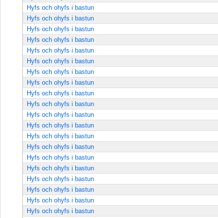
Hyfs och ohyfs i bastun
Hyfs och ohyfs i bastun
Hyfs och ohyfs i bastun
Hyfs och ohyfs i bastun
Hyfs och ohyfs i bastun
Hyfs och ohyfs i bastun
Hyfs och ohyfs i bastun
Hyfs och ohyfs i bastun
Hyfs och ohyfs i bastun
Hyfs och ohyfs i bastun
Hyfs och ohyfs i bastun
Hyfs och ohyfs i bastun
Hyfs och ohyfs i bastun
Hyfs och ohyfs i bastun
Hyfs och ohyfs i bastun
Hyfs och ohyfs i bastun
Hyfs och ohyfs i bastun
Hyfs och ohyfs i bastun
Hyfs och ohyfs i bastun
Hyfs och ohyfs i bastun