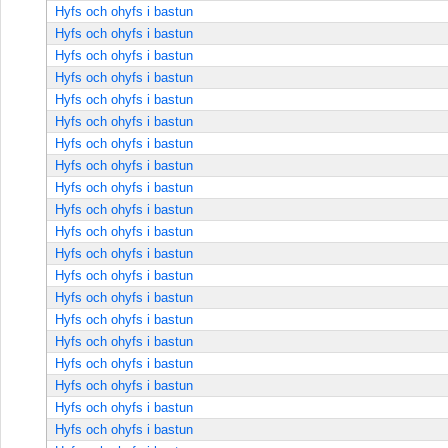
Hyfs och ohyfs i bastun
Hyfs och ohyfs i bastun
Hyfs och ohyfs i bastun
Hyfs och ohyfs i bastun
Hyfs och ohyfs i bastun
Hyfs och ohyfs i bastun
Hyfs och ohyfs i bastun
Hyfs och ohyfs i bastun
Hyfs och ohyfs i bastun
Hyfs och ohyfs i bastun
Hyfs och ohyfs i bastun
Hyfs och ohyfs i bastun
Hyfs och ohyfs i bastun
Hyfs och ohyfs i bastun
Hyfs och ohyfs i bastun
Hyfs och ohyfs i bastun
Hyfs och ohyfs i bastun
Hyfs och ohyfs i bastun
Hyfs och ohyfs i bastun
Hyfs och ohyfs i bastun