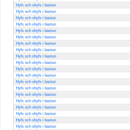
Hyfs och ohyfs i bastun
Hyfs och ohyfs i bastun
Hyfs och ohyfs i bastun
Hyfs och ohyfs i bastun
Hyfs och ohyfs i bastun
Hyfs och ohyfs i bastun
Hyfs och ohyfs i bastun
Hyfs och ohyfs i bastun
Hyfs och ohyfs i bastun
Hyfs och ohyfs i bastun
Hyfs och ohyfs i bastun
Hyfs och ohyfs i bastun
Hyfs och ohyfs i bastun
Hyfs och ohyfs i bastun
Hyfs och ohyfs i bastun
Hyfs och ohyfs i bastun
Hyfs och ohyfs i bastun
Hyfs och ohyfs i bastun
Hyfs och ohyfs i bastun
Hyfs och ohyfs i bastun