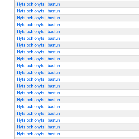
Hyfs och ohyfs i bastun
Hyfs och ohyfs i bastun
Hyfs och ohyfs i bastun
Hyfs och ohyfs i bastun
Hyfs och ohyfs i bastun
Hyfs och ohyfs i bastun
Hyfs och ohyfs i bastun
Hyfs och ohyfs i bastun
Hyfs och ohyfs i bastun
Hyfs och ohyfs i bastun
Hyfs och ohyfs i bastun
Hyfs och ohyfs i bastun
Hyfs och ohyfs i bastun
Hyfs och ohyfs i bastun
Hyfs och ohyfs i bastun
Hyfs och ohyfs i bastun
Hyfs och ohyfs i bastun
Hyfs och ohyfs i bastun
Hyfs och ohyfs i bastun
Hyfs och ohyfs i bastun