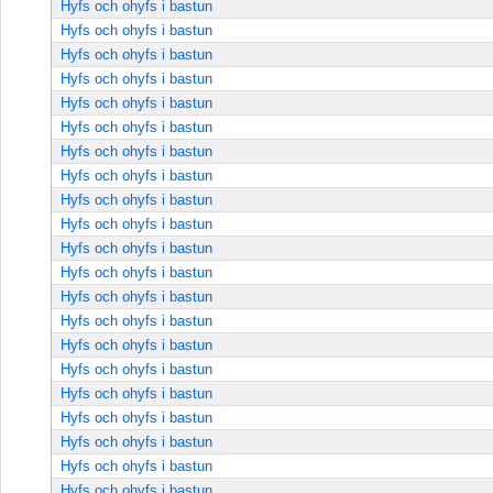
Hyfs och ohyfs i bastun
Hyfs och ohyfs i bastun
Hyfs och ohyfs i bastun
Hyfs och ohyfs i bastun
Hyfs och ohyfs i bastun
Hyfs och ohyfs i bastun
Hyfs och ohyfs i bastun
Hyfs och ohyfs i bastun
Hyfs och ohyfs i bastun
Hyfs och ohyfs i bastun
Hyfs och ohyfs i bastun
Hyfs och ohyfs i bastun
Hyfs och ohyfs i bastun
Hyfs och ohyfs i bastun
Hyfs och ohyfs i bastun
Hyfs och ohyfs i bastun
Hyfs och ohyfs i bastun
Hyfs och ohyfs i bastun
Hyfs och ohyfs i bastun
Hyfs och ohyfs i bastun
Hyfs och ohyfs i bastun