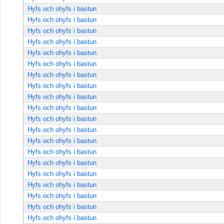
Hyfs och ohyfs i bastun
Hyfs och ohyfs i bastun
Hyfs och ohyfs i bastun
Hyfs och ohyfs i bastun
Hyfs och ohyfs i bastun
Hyfs och ohyfs i bastun
Hyfs och ohyfs i bastun
Hyfs och ohyfs i bastun
Hyfs och ohyfs i bastun
Hyfs och ohyfs i bastun
Hyfs och ohyfs i bastun
Hyfs och ohyfs i bastun
Hyfs och ohyfs i bastun
Hyfs och ohyfs i bastun
Hyfs och ohyfs i bastun
Hyfs och ohyfs i bastun
Hyfs och ohyfs i bastun
Hyfs och ohyfs i bastun
Hyfs och ohyfs i bastun
Hyfs och ohyfs i bastun