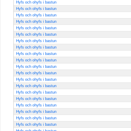
Hyfs och ohyfs i bastun
Hyfs och ohyfs i bastun
Hyfs och ohyfs i bastun
Hyfs och ohyfs i bastun
Hyfs och ohyfs i bastun
Hyfs och ohyfs i bastun
Hyfs och ohyfs i bastun
Hyfs och ohyfs i bastun
Hyfs och ohyfs i bastun
Hyfs och ohyfs i bastun
Hyfs och ohyfs i bastun
Hyfs och ohyfs i bastun
Hyfs och ohyfs i bastun
Hyfs och ohyfs i bastun
Hyfs och ohyfs i bastun
Hyfs och ohyfs i bastun
Hyfs och ohyfs i bastun
Hyfs och ohyfs i bastun
Hyfs och ohyfs i bastun
Hyfs och ohyfs i bastun
Hyfs och ohyfs i bastun