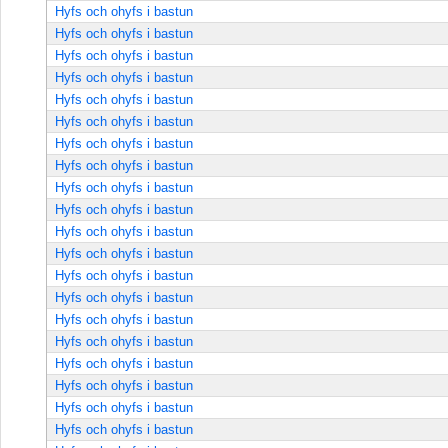
Hyfs och ohyfs i bastun
Hyfs och ohyfs i bastun
Hyfs och ohyfs i bastun
Hyfs och ohyfs i bastun
Hyfs och ohyfs i bastun
Hyfs och ohyfs i bastun
Hyfs och ohyfs i bastun
Hyfs och ohyfs i bastun
Hyfs och ohyfs i bastun
Hyfs och ohyfs i bastun
Hyfs och ohyfs i bastun
Hyfs och ohyfs i bastun
Hyfs och ohyfs i bastun
Hyfs och ohyfs i bastun
Hyfs och ohyfs i bastun
Hyfs och ohyfs i bastun
Hyfs och ohyfs i bastun
Hyfs och ohyfs i bastun
Hyfs och ohyfs i bastun
Hyfs och ohyfs i bastun