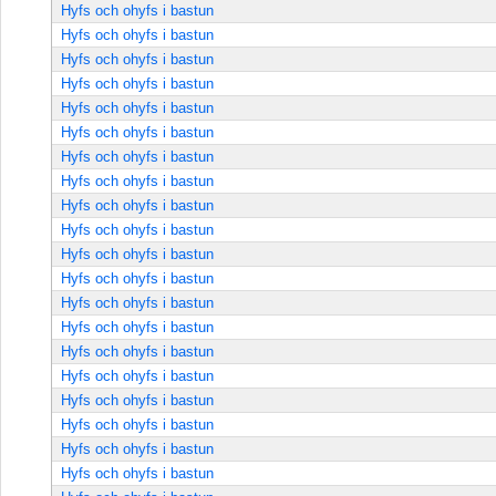
Hyfs och ohyfs i bastun
Hyfs och ohyfs i bastun
Hyfs och ohyfs i bastun
Hyfs och ohyfs i bastun
Hyfs och ohyfs i bastun
Hyfs och ohyfs i bastun
Hyfs och ohyfs i bastun
Hyfs och ohyfs i bastun
Hyfs och ohyfs i bastun
Hyfs och ohyfs i bastun
Hyfs och ohyfs i bastun
Hyfs och ohyfs i bastun
Hyfs och ohyfs i bastun
Hyfs och ohyfs i bastun
Hyfs och ohyfs i bastun
Hyfs och ohyfs i bastun
Hyfs och ohyfs i bastun
Hyfs och ohyfs i bastun
Hyfs och ohyfs i bastun
Hyfs och ohyfs i bastun