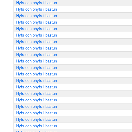
Hyfs och ohyfs i bastun
Hyfs och ohyfs i bastun
Hyfs och ohyfs i bastun
Hyfs och ohyfs i bastun
Hyfs och ohyfs i bastun
Hyfs och ohyfs i bastun
Hyfs och ohyfs i bastun
Hyfs och ohyfs i bastun
Hyfs och ohyfs i bastun
Hyfs och ohyfs i bastun
Hyfs och ohyfs i bastun
Hyfs och ohyfs i bastun
Hyfs och ohyfs i bastun
Hyfs och ohyfs i bastun
Hyfs och ohyfs i bastun
Hyfs och ohyfs i bastun
Hyfs och ohyfs i bastun
Hyfs och ohyfs i bastun
Hyfs och ohyfs i bastun
Hyfs och ohyfs i bastun