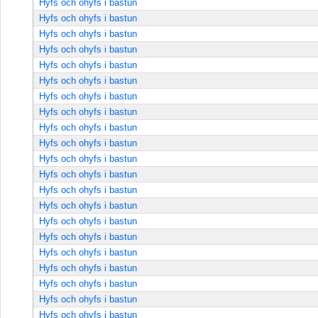
Hyfs och ohyfs i bastun
Hyfs och ohyfs i bastun
Hyfs och ohyfs i bastun
Hyfs och ohyfs i bastun
Hyfs och ohyfs i bastun
Hyfs och ohyfs i bastun
Hyfs och ohyfs i bastun
Hyfs och ohyfs i bastun
Hyfs och ohyfs i bastun
Hyfs och ohyfs i bastun
Hyfs och ohyfs i bastun
Hyfs och ohyfs i bastun
Hyfs och ohyfs i bastun
Hyfs och ohyfs i bastun
Hyfs och ohyfs i bastun
Hyfs och ohyfs i bastun
Hyfs och ohyfs i bastun
Hyfs och ohyfs i bastun
Hyfs och ohyfs i bastun
Hyfs och ohyfs i bastun
Hyfs och ohyfs i bastun