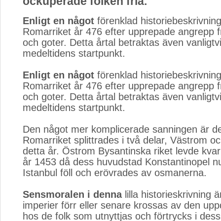
ockuperade folken fria."
Enligt en något
förenklad historiebeskrivning 
Romarriket år 476 efter upprepade angrepp f
och goter. Detta årtal betraktas även vanligt
medeltidens startpunkt.
Enligt en något
förenklad historiebeskrivning 
Romarriket år 476 efter upprepade angrepp f
och goter. Detta årtal betraktas även vanligt
medeltidens startpunkt.
Den något mer komplicerade sanningen är de
Romarriket splittrades i två delar, Västrom o
detta år. Östrom Bysantinska riket levde kvar 
år 1453 då dess huvudstad Konstantinopel 
Istanbul föll och erövrades av osmanerna.
Sensmoralen i denna
lilla historieskrivning ä
imperier förr eller senare krossas av den u
hos de folk som utnyttjas och förtrycks i dess 