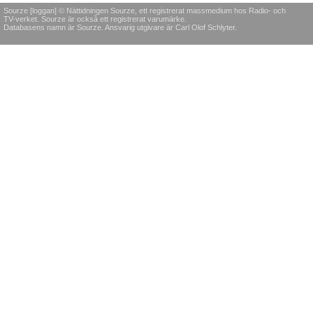
Sourze [loggan] © Nättidningen Sourze, ett registrerat massmedium hos Radio- och
TV-verket. Sourze är också ett registrerat varumärke.
Databasens namn är Sourze. Ansvarig utgivare är Carl Olof Schlyter.