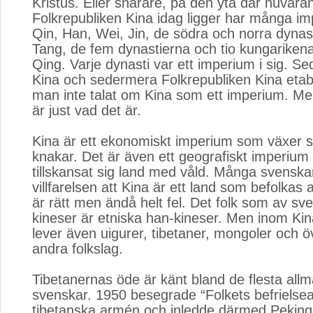
Kristus. Eller snarare, på den yta där nuvara
Folkrepubliken Kina idag ligger har många imp
Qin, Han, Wei, Jin, de södra och norra dynast
Tang, de fem dynastierna och tio kungariken
Qing. Varje dynasti var ett imperium i sig. S
Kina och sedermera Folkrepubliken Kina etab
man inte talat om Kina som ett imperium. Me
är just vad det är.
Kina är ett ekonomiskt imperium som växer s
knakar. Det är även ett geografiskt imperium
tillskansat sig land med våld. Många svenskar
villfarelsen att Kina är ett land som befolkas 
är rätt men ändå helt fel. Det folk som av sv
kineser är etniska han-kineser. Men inom Ki
lever även uigurer, tibetaner, mongoler och ö
andra folkslag.
Tibetanernas öde är känt bland de flesta all
svenskar. 1950 besegrade “Folkets befrielse
tibetanska armén och inledde därmed Peking