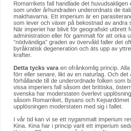
Romarrikets fall handlade det huvudsakligen
som under århundraden underordnats de ital
makthavarna. Ett imperium är en parasiterand
som lever och växer på bekostnad av andra st
När imperiet har blivit för geografiskt utbrett f
administration eller för gammalt för att orka 
"nödvändiga" graden av övervåld faller det oft
byråkratisk degeneration och äts upp av yttre
krafter.
Detta tycks vara
en ofrånkomlig princip. Alla i
förr eller senare, likt av en naturlag. Och det
förhållande till de underordnade folken som bli
vissa imperiers fall såsom det brittiska, österr
svenska har moderstaten överlevt upplösninge
såsom Romarriket, Bysans och Kejsardömet 
upplösningen moderstaten med sig i fallet.
I vår tid kan vi se ett nygammalt imperium re
Kina. Kina har i princip varit ett imperium se