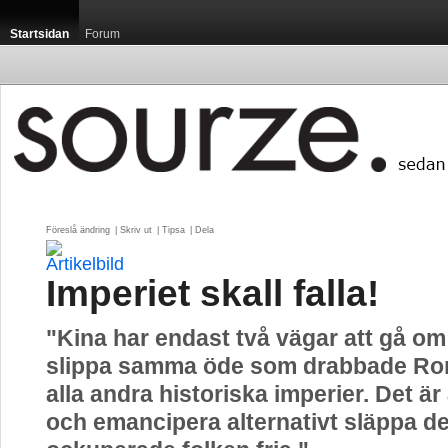
Startsidan
Forum
Föreslå ändring
| 
Skriv ut
| 
Tipsa
| 
Dela
Imperiet skall falla!
"Kina har endast två vägar att gå om 
slippa samma öde som drabbade Rom
alla andra historiska imperier. Det är 
och emancipera alternativt släppa d