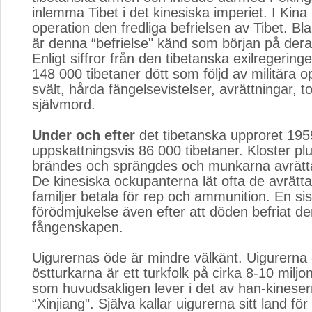
inlemma Tibet i det kinesiska imperiet. I Kina
operation den fredliga befrielsen av Tibet. Bl
är denna “befrielse" känd som början på dera
Enligt siffror från den tibetanska exilregering
148 000 tibetaner dött som följd av militära o
svält, hårda fängelsevistelser, avrättningar, t
självmord.
Under och efter
det tibetanska upproret 195
uppskattningsvis 86 000 tibetaner. Kloster pl
brändes och sprängdes och munkarna avrättad
De kinesiska ockupanterna lät ofta de avrät
familjer betala för rep och ammunition. En sis
förödmjukelse även efter att döden befriat d
fångenskapen.
Uigurernas öde är mindre välkänt. Uigurerna 
östturkarna är ett turkfolk på cirka 8-10 miljon
som huvudsakligen lever i det av han-kineser
“Xinjiang". Själva kallar uigurerna sitt land fö