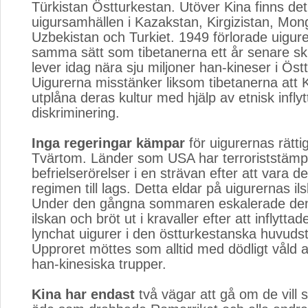
Türkistan Östturkestan. Utöver Kina finns de
uigursamhällen i Kazakstan, Kirgizistan, Mong
Uzbekistan och Turkiet. 1949 förlorade uigure
samma sätt som tibetanerna ett år senare sku
lever idag nära sju miljoner han-kineser i Öst
Uigurerna misstänker liksom tibetanerna att 
utplåna deras kultur med hjälp av etnisk inflyt
diskriminering.
Inga regeringar kämpar
för uigurernas rättig
Tvärtom. Länder som USA har terroriststämp
befrielserörelser i en strävan efter att vara d
regimen till lags. Detta eldar på uigurernas il
Under den gångna sommaren eskalerade den
ilskan och bröt ut i kravaller efter att inflytta
lynchat uigurer i den östturkestanska huvud
Upproret möttes som alltid med dödligt våld 
han-kinesiska trupper.
Kina har endast
två vägar att gå om de vill 