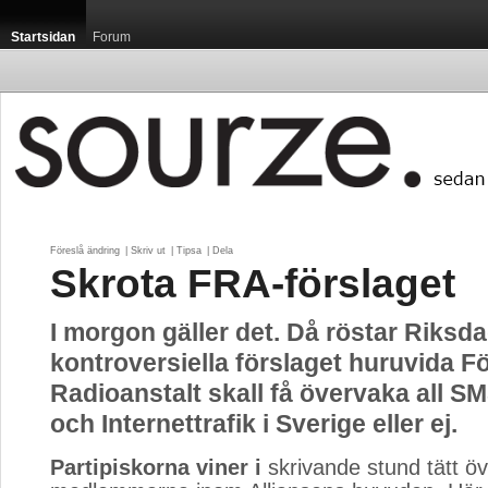
Startsidan
Forum
Föreslå ändring
| 
Skriv ut
| 
Tipsa
| 
Dela
Skrota FRA-förslaget
I morgon gäller det. Då röstar Riksd
kontroversiella förslaget huruvida F
Radioanstalt skall få övervaka all SM
och Internettrafik i Sverige eller ej.
Partipiskorna viner i
skrivande stund tätt öve