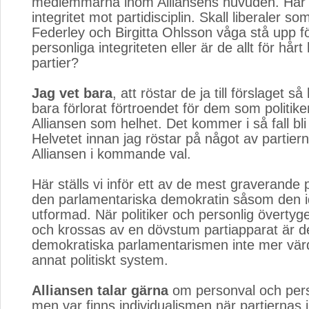
medlemmarna inom Alliansens huvuden. Här s
integritet mot partidisciplin. Skall liberaler so
Federley och Birgitta Ohlsson våga stå upp f
personliga integriteten eller är de allt för hårt
partier?
Jag vet bara
, att röstar de ja till förslaget så
bara förlorat förtroendet för dem som politike
Alliansen som helhet. Det kommer i så fall bli 
Helvetet innan jag röstar på något av partier
Alliansen i kommande val.
Här ställs vi inför ett av de mest graverand
den parlamentariska demokratin såsom den i
utformad. När politiker och personlig övertyg
och krossas av en dövstum partiapparat är d
demokratiska parlamentarismen inte mer vär
annat politiskt system.
Alliansen talar gärna
om personval och perso
men var finns individualismen när partiernas 