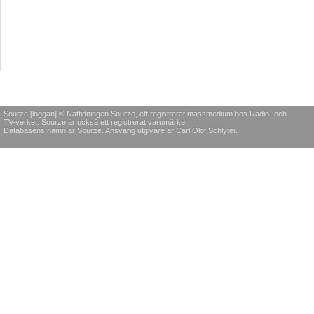
Sourze [loggan] © Nättidningen Sourze, ett registrerat massmedium hos Radio- och
TV-verket. Sourze är också ett registrerat varumärke.
Databasens namn är Sourze. Ansvarig utgivare är Carl Olof Schlyter.