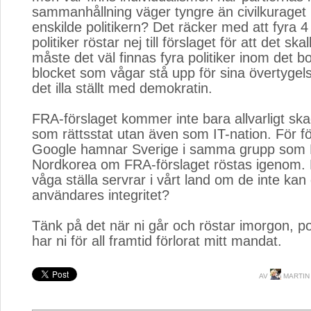
sammanhållning väger tyngre än civilkuraget
enskilde politikern? Det räcker med att fyra 4
politiker röstar nej till förslaget för att det skal
måste det väl finnas fyra politiker inom det bo
blocket som vågar stå upp för sina övertygel
det illa ställt med demokratin.
FRA-förslaget kommer inte bara allvarligt sk
som rättsstat utan även som IT-nation. För 
Google hamnar Sverige i samma grupp som 
Nordkorea om FRA-förslaget röstas igenom. 
våga ställa servrar i vårt land om de inte kan
användares integritet?
Tänk på det när ni går och röstar imorgon, pol
har ni för all framtid förlorat mitt mandat.
AV
MARTIN