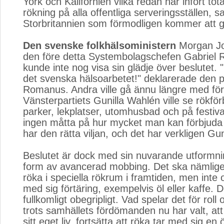
York och Kalifornien vilka redan har infört tot
rökning på alla offentliga serveringsställen, s
Storbritannien som förmodligen kommer att g
Den svenske folkhälsoministern
Morgan Jo
den före detta Systembolagschefen Gabriel
kunde inte nog visa sin glädje över beslutet. 
det svenska hälsoarbetet!" deklarerade den p
Romanus. Andra ville gå ännu längre med fö
Vänsterpartiets Gunilla Wahlén ville se rökförb
parker, lekplatser, utomhusbad och på festiva
ingen måtta på hur mycket man kan förbjud
har den rätta viljan, och det har verkligen Gu
Beslutet är dock med sin nuvarande utformni
form av avancerad mobbing. Det ska nämligen 
röka i speciella rökrum i framtiden, men inte
med sig förtäring, exempelvis öl eller kaffe. D
fullkomligt obegripligt. Vad spelar det för rol
trots samhällets fördömanden nu har valt, att
sitt eget liv, fortsätta att röka tar med sig en ö