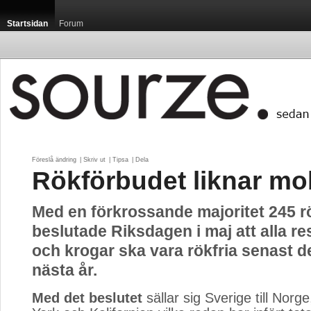
Startsidan
Forum
Föreslå ändring
| 
Skriv ut
| 
Tipsa
| 
Dela
Rökförbudet liknar m
Med en förkrossande majoritet 245 r
beslutade Riksdagen i maj att alla r
och krogar ska vara rökfria senast de
nästa år.
Med det beslutet
sällar sig Sverige till Norge