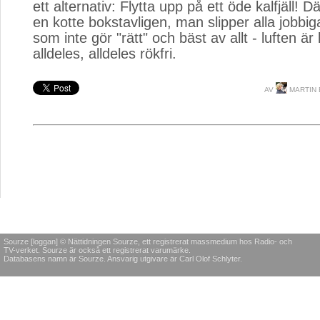
ett alternativ: Flytta upp på ett öde kalfjäll! Dä
en kotte bokstavligen, man slipper alla jobbi
som inte gör "rätt" och bäst av allt - luften är 
alldeles, alldeles rökfri.
AV
MARTIN 
Sourze [loggan] © Nättidningen Sourze, ett registrerat massmedium hos Radio- och
TV-verket. Sourze är också ett registrerat varumärke.
Databasens namn är Sourze. Ansvarig utgivare är Carl Olof Schlyter.