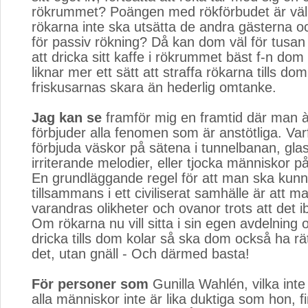
rökrummet? Poängen med rökförbudet är väl
rökarna inte ska utsätta de andra gästerna 
för passiv rökning? Då kan dom väl för tusan
att dricka sitt kaffe i rökrummet bäst f-n dom 
liknar mer ett sätt att straffa rökarna tills dom s
friskusarnas skara än hederlig omtanke.
Jag kan se
framför mig en framtid där man à
förbjuder alla fenomen som är anstötliga. Varf
förbjuda väskor på sätena i tunnelbanan, gla
irriterande melodier, eller tjocka människor 
En grundläggande regel för att man ska kun
tillsammans i ett civiliserat samhälle är att 
varandras olikheter och ovanor trots att det 
Om rökarna nu vill sitta i sin egen avdelning
dricka tills dom kolar så ska dom också ha rä
det, utan gnäll - Och därmed basta!
För personer som
Gunilla Wahlén, vilka inte 
alla människor inte är lika duktiga som hon, fi