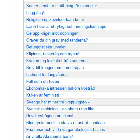
Samer utnyttjar ersättning för rivna djur
Lägg ägg!
Religiösa upplevelser bara kemi
Earth hour är ett ytligt och meningslöst jippo
Ge upp kriget mot dopningen
Gräver du din grav med tänderna?
Det egoistiska urvalet
Klipinne, tasketåg och trynträ
Kyrkan tog laxfisket från samerna
Brev till kungen om samefrågan
Lathund för långvården
Full som ett foster
Ekonomiska intressen bakom kostråd
Kuken är feminist!
Sverige har minst tre ursprungsfolk
Svensk rasbiologi - en skam utan like
Rovdjursfrågan kan lösas!
Blodtrycksmedicin skrivs oftast ut i onödan
Fria renar och vilda vargar ekologisk balans
Är vi alla Abrahams barn?