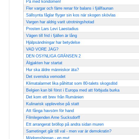
På med kondomen!
Fler vargar och färre renar för balans i fjällfaunan
Sällsynta fåglar flyger sin kos när skogen skövlas
Vargen har aldrig varit utrotningshotad
Prosten Lars Levi Laestadius
Vägen till frid i fjällen är lång
Hjälpsändningar har betydelse
VAD VORE JAG?
DEN OSYNLIGA GRÄNSEN 2
Älgjakten har startat
Hur ska äldre människor äta?
Det svenska vemodet
Klimatalarmet lika påhittat som 80-talets skogsdöd
Belgien kan bli först i Europa med att förbjuda burka
Det kom ett brev från Rumänien
Kulinarisk upplevelse på statt
Att fånga havsörn för hand
Filmlegenden Arne Sucksdorff
Ett arrangerat bröllop på andra sidan muren
Sametinget går till val - men var är demokratin?
Mödomshinnan - en myt