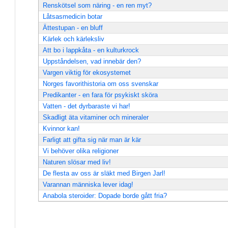
Renskötsel som näring - en ren myt?
Låtsasmedicin botar
Ättestupan - en bluff
Kärlek och kärleksliv
Att bo i lappkåta - en kulturkrock
Uppståndelsen, vad innebär den?
Vargen viktig för ekosystemet
Norges favorithistoria om oss svenskar
Predikanter - en fara för psykiskt sköra
Vatten - det dyrbaraste vi har!
Skadligt äta vitaminer och mineraler
Kvinnor kan!
Farligt att gifta sig när man är kär
Vi behöver olika religioner
Naturen slösar med liv!
De flesta av oss är släkt med Birgen Jarl!
Varannan människa lever idag!
Anabola steroider: Dopade borde gått fria?