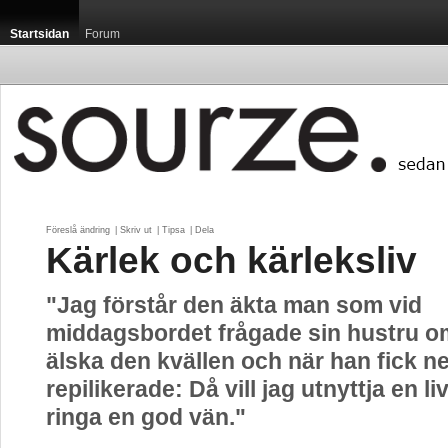
Startsidan
Forum
Föreslå ändring
| 
Skriv ut
| 
Tipsa
| 
Dela
Kärlek och kärleksliv
"Jag förstår den äkta man som vid
middagsbordet frågade sin hustru om
älska den kvällen och när han fick ne
repilikerade: Då vill jag utnyttja en li
ringa en god vän."