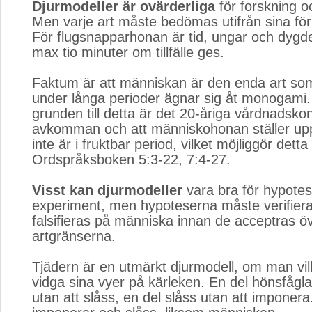
Djurmodeller är ovärderliga
för forskning o
Men varje art måste bedömas utifrån sina för
För flugsnapparhonan är tid, ungar och dygd
max tio minuter om tillfälle ges.
Faktum är att människan är den enda art s
under långa perioder ägnar sig åt monogami.
grunden till detta är det 20-åriga vårdnadsko
avkomman och att människohonan ställer up
inte är i fruktbar period, vilket möjliggör detta
Ordspråksboken 5:3-22, 7:4-27.
Visst kan djurmodeller
vara bra för hypote
experiment, men hypoteserna måste verifiera
falsifieras på människa innan de acceptras ö
artgränserna.
Tjädern är en utmärkt djurmodell, om man vil
vidga sina vyer på kärleken. En del hönsfågl
utan att slåss, en del slåss utan att imponer