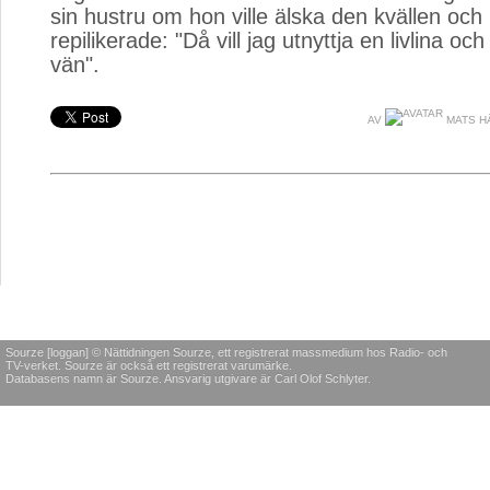
sin hustru om hon ville älska den kvällen och 
repilikerade: "Då vill jag utnyttja en livlina oc
vän".
AV
MATS H
Sourze [loggan] © Nättidningen Sourze, ett registrerat massmedium hos Radio- och
TV-verket. Sourze är också ett registrerat varumärke.
Databasens namn är Sourze. Ansvarig utgivare är Carl Olof Schlyter.