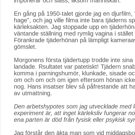
imponerar och slåss, liksom människan.
En gång på 1950-talet gjorde jag en djurfilm, 
hage", och jag ville filma inte bara tjäderns s
kärleksakten. Jag stoppade upp en tjäderhöna 
väntande ställning med rymlig vagina i stället 
Förankrade tjäderhönan på lämpligt kameraa
gömslet.
Morgonens första tjädertupp trodde inte sina
landade. Rsultatet var patetiskt! Tjädern sna
komma i parningshumör, klunkade, sisade oc
om och om och om igen eftersom hönan icke 
nog. Hans insatser blev så påfrestande att 
av utmattning.
Den arbetshypotes som jag utvecklade med l
experiment är, att inget kärleksliv fungerar 
ena parten är död från fysisk eller psykisk sy
Jag förstår den äkta man som vid middagsbo