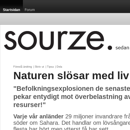
Startsidan
Forum
Föreslå ändring
| 
Skriv ut
| 
Tipsa
| 
Dela
Naturen slösar med liv
"Befolkningsexplosionen de senaste
pekar entydigt mot överbelastning a
resurser!"
Varje vår anländer
29 miljoner invandrare frå
söder om Sahara. Det handlar om lövsångare
flesta har hört men ytterst få har sett.