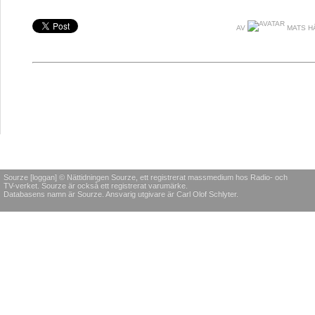
AV
MATS H
Sourze [loggan] © Nättidningen Sourze, ett registrerat massmedium hos Radio- och
TV-verket. Sourze är också ett registrerat varumärke.
Databasens namn är Sourze. Ansvarig utgivare är Carl Olof Schlyter.