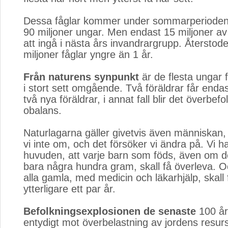
Dessa fåglar kommer under sommarperioden 
90 miljoner ungar. Men endast 15 miljoner 
att ingå i nästa års invandrargrupp. Återstode
miljoner fåglar yngre än 1 år.
Från naturens synpunkt
är de flesta ungar f
i stort sett omgående. Två föräldrar får enda
två nya föräldrar, i annat fall blir det överbef
obalans.
Naturlagarna gäller givetvis även människan,
vi inte om, och det försöker vi ändra på. Vi har
huvuden, att varje barn som föds, även om d
bara några hundra gram, skall få överleva. Oc
alla gamla, med medicin och läkarhjälp, skall 
ytterligare ett par år.
Befolkningsexplosionen de senaste
100 år
entydigt mot överbelastning av jordens resur