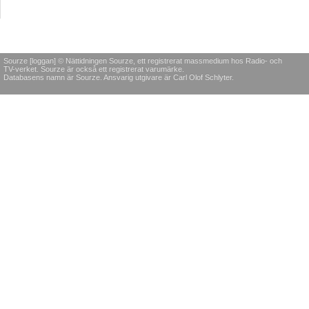
Sourze [loggan] © Nättidningen Sourze, ett registrerat massmedium hos Radio- och
TV-verket. Sourze är också ett registrerat varumärke.
Databasens namn är Sourze. Ansvarig utgivare är Carl Olof Schlyter.