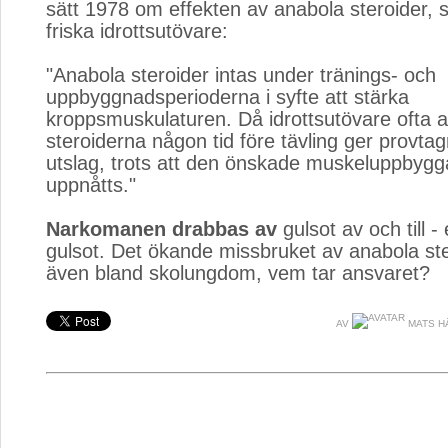
sätt 1978 om effekten av anabola steroider, so
friska idrottsutövare:
"Anabola steroider intas under tränings- och
uppbyggnadsperioderna i syfte att stärka
kroppsmuskulaturen. Då idrottsutövare ofta a
steroiderna någon tid före tävling ger provta
utslag, trots att den önskade muskeluppbygg
uppnåtts."
Narkomanen drabbas av
gulsot av och till - 
gulsot. Det ökande missbruket av anabola ste
även bland skolungdom, vem tar ansvaret?
AV
MATS H