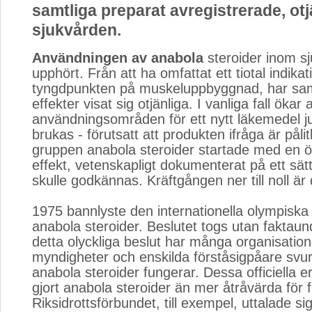
samtliga preparat avregistrerade, ot
sjukvården.
Användningen av anabola
steroider inom sj
upphört. Från att ha omfattat ett tiotal indika
tyngdpunkten på muskeluppbyggnad, har sam
effekter visat sig otjänliga. I vanliga fall ökar 
användningsområden för ett nytt läkemedel j
brukas - förutsatt att produkten ifråga är pålit
gruppen anabola steroider startade med en ö
effekt, vetenskapligt dokumenterat på ett sät
skulle godkännas. Kräftgången ner till noll är 
1975 bannlyste den internationella olympisk
anabola steroider. Beslutet togs utan faktaun
detta olyckliga beslut har många organisation
myndigheter och enskilda förståsigpåare svuri
anabola steroider fungerar. Dessa officiella 
gjort anabola steroider än mer åtråvärda för 
Riksidrottsförbundet, till exempel, uttalade si