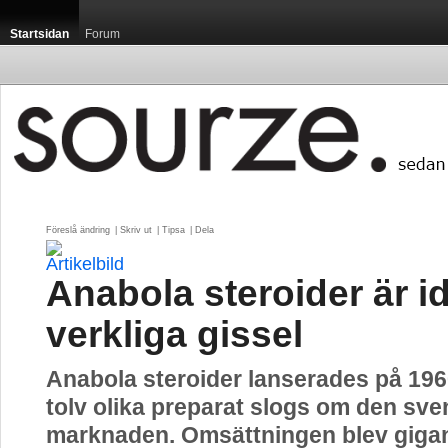
Startsidan
Forum
Föreslå ändring
| 
Skriv ut
| 
Tipsa
| 
Dela
Anabola steroider är i
verkliga gissel
Anabola steroider lanserades på 196
tolv olika preparat slogs om den sv
marknaden. Omsättningen blev gigant