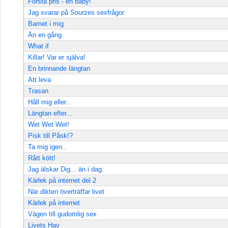
Första pris - en baby!
Jag svarar på Sourzes sexfrågor
Barnet i mig
Än en gång
What if
Killar! Var er själva!
En brinnande längtan
Att leva
Trasan
Håll mig eller..
Längtan efter...
Wet Wet Wet!
Pisk till Påsk!?
Ta mig igen..
Rått kött!
Jag älskar Dig... än i dag.
Kärlek på internet del 2
När dikten överträffar livet
Kärlek på internet
Vägen till gudomlig sex
Livets Hav