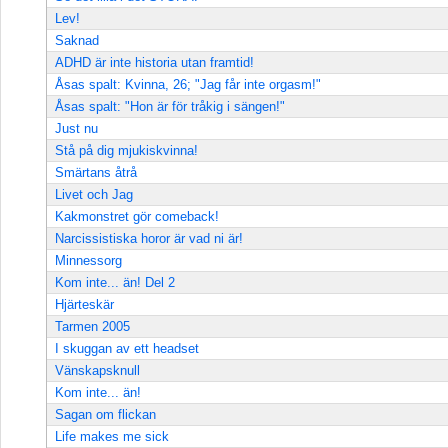
Lev!
Saknad
ADHD är inte historia utan framtid!
Åsas spalt: Kvinna, 26; "Jag får inte orgasm!"
Åsas spalt: "Hon är för tråkig i sängen!"
Just nu
Stå på dig mjukiskvinna!
Smärtans åtrå
Livet och Jag
Kakmonstret gör comeback!
Narcissistiska horor är vad ni är!
Minnessorg
Kom inte... än! Del 2
Hjärteskär
Tarmen 2005
I skuggan av ett headset
Vänskapsknull
Kom inte... än!
Sagan om flickan
Life makes me sick