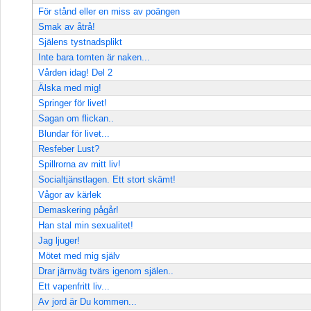
För stånd eller en miss av poängen
Smak av åtrå!
Själens tystnadsplikt
Inte bara tomten är naken...
Vården idag! Del 2
Älska med mig!
Springer för livet!
Sagan om flickan..
Blundar för livet...
Resfeber Lust?
Spillrorna av mitt liv!
Socialtjänstlagen. Ett stort skämt!
Vågor av kärlek
Demaskering pågår!
Han stal min sexualitet!
Jag ljuger!
Mötet med mig själv
Drar järnväg tvärs igenom själen..
Ett vapenfritt liv...
Av jord är Du kommen...