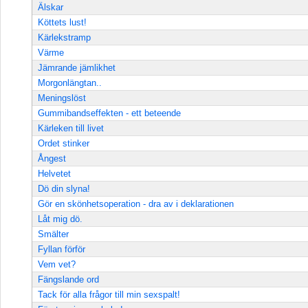
Älskar
Köttets lust!
Kärlekstramp
Värme
Jämrande jämlikhet
Morgonlängtan..
Meningslöst
Gummibandseffekten - ett beteende
Kärleken till livet
Ordet stinker
Ångest
Helvetet
Dö din slyna!
Gör en skönhetsoperation - dra av i deklarationen
Låt mig dö.
Smälter
Fyllan förför
Vem vet?
Fängslande ord
Tack för alla frågor till min sexspalt!