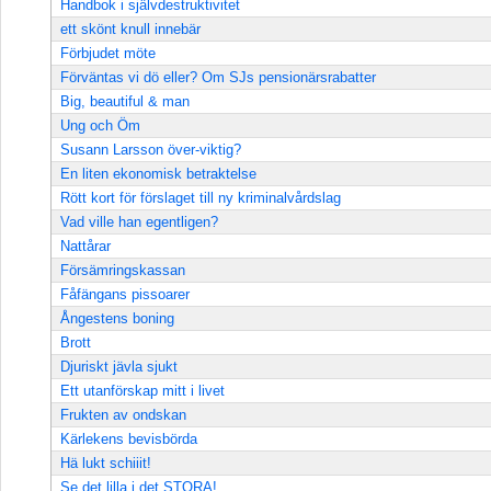
Handbok i självdestruktivitet
ett skönt knull innebär
Förbjudet möte
Förväntas vi dö eller? Om SJs pensionärsrabatter
Big, beautiful & man
Ung och Öm
Susann Larsson över-viktig?
En liten ekonomisk betraktelse
Rött kort för förslaget till ny kriminalvårdslag
Vad ville han egentligen?
Nattårar
Försämringskassan
Fåfängans pissoarer
Ångestens boning
Brott
Djuriskt jävla sjukt
Ett utanförskap mitt i livet
Frukten av ondskan
Kärlekens bevisbörda
Hä lukt schiiit!
Se det lilla i det STORA!