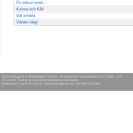
En sötsur smet...
Kvinna och Kåt!
Våt smärta
Vården idag!
Sourze [loggan] © Nättidningen Sourze, ett registrerat massmedium hos Radio- och
TV-verket. Sourze är också ett registrerat varumärke.
Databasens namn är Sourze. Ansvarig utgivare är Carl Olof Schlyter.