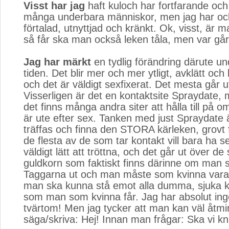
Visst har jag
haft kuloch har fortfarande och 
många underbara människor, men jag har ocks
förtalad, utnyttjad och kränkt. Ok, visst, är 
så får ska man också leken tåla, men var gå
Jag har märkt
en tydlig förändring därute un
tiden. Det blir mer och mer ytligt, avklätt och
och det är väldigt sexfixerat. Det mesta går u
Visserligen är det en kontaktsite Spraydate, 
det finns många andra siter att hålla till på
är ute efter sex. Tanken med just Spraydate 
träffas och finna den STORA kärleken, grovt 
de flesta av de som tar kontakt vill bara ha s
väldigt lätt att tröttna, och det går ut över de
guldkorn som faktiskt finns därinne om man 
Taggarna ut och man måste som kvinna vara
man ska kunna stå emot alla dumma, sjuka
som man som kvinna får. Jag har absolut ing
tvärtom! Men jag tycker att man kan väl åtm
säga/skriva: Hej! Innan man frågar: Ska vi kn