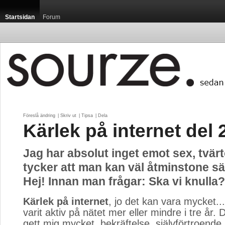
Startsidan
Forum
Föreslå ändring
| 
Skriv ut
| 
Tipsa
| 
Dela
Kärlek på internet del 
Jag har absolut inget emot sex, tvär
tycker att man kan väl åtminstone sä
Hej! Innan man frågar: Ska vi knulla?
Kärlek på internet
, jo det kan vara mycket..
varit aktiv på nätet mer eller mindre i tre år. 
gett mig mycket, bekräftelse, självförtroende,