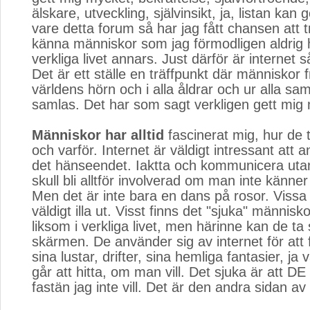
älskare, utveckling, självinsikt, ja, listan kan
vare detta forum så har jag fått chansen att t
känna människor som jag förmodligen aldrig h
verkliga livet annars. Just därför är internet s
Det är ett ställe en träffpunkt där människor f
världens hörn och i alla åldrar och ur alla sam
samlas. Det har som sagt verkligen gett mig
Människor har alltid
fascinerat mig, hur de t
och varför. Internet är väldigt intressant att 
det hänseendet. Iaktta och kommunicera utan
skull bli alltför involverad om man inte känner 
Men det är inte bara en dans på rosor. Vissa
väldigt illa ut. Visst finns det "sjuka" människ
liksom i verkliga livet, men härinne kan de t
skärmen. De använder sig av internet för att f
sina lustar, drifter, sina hemliga fantasier, ja va
går att hitta, om man vill. Det sjuka är att DE 
fastän jag inte vill. Det är den andra sidan av