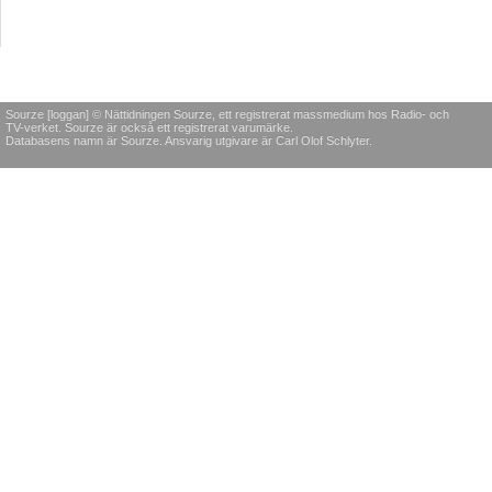
Sourze [loggan] © Nättidningen Sourze, ett registrerat massmedium hos Radio- och
TV-verket. Sourze är också ett registrerat varumärke.
Databasens namn är Sourze. Ansvarig utgivare är Carl Olof Schlyter.