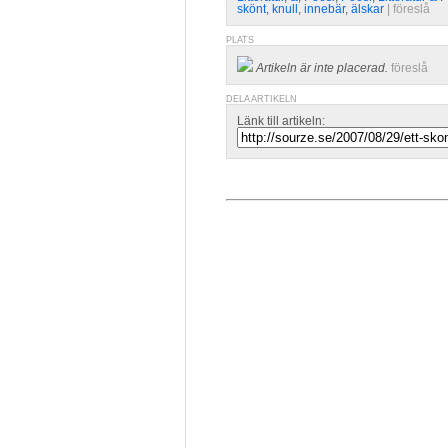
skönt
,
knull
,
innebär
,
älskar
| 
föreslå
PLATS
Artikeln är inte placerad.
föreslå
DELA ARTIKELN
Länk till artikeln: