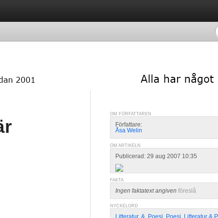
OM FÖRFATTAREN
är
Författare:
Åsa Welin
OM ARTIKELN
Publicerad: 29 aug 2007 10:35
FAKTA
Ingen faktatext angiven
föreslå
NYCKELORD
Litteratur
,
&
,
Poesi
,
Poesi
,
Litteratur & 