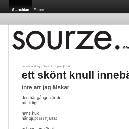
Startsidan
Forum
Föreslå ändring
| 
Skriv ut
| 
Tipsa
| 
Dela
ett skönt knull inneb
inte att jag älskar
den här gången är det
på riktigt
hans kuk
når djupt in i hjärtat
behovet av kärlek