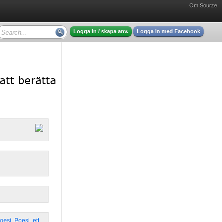
Om Sourze
Logga in / skapa anv.
Logga in med Facebook
Poesi
,
Poesi
,
ett
,