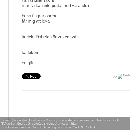
han knullar skönt 
men vi kan inte prata med varandra
hans fingrar ömma
får mig att leva
kärlekslösheten är vuxensvår
kärleken 
ett gift
AV
Sourze [loggan] © Nättidningen Sourze, ett registrerat massmedium hos Radio- och
TV-verket. Sourze är också ett registrerat varumärke.
Databasens namn är Sourze. Ansvarig utgivare är Carl Olof Schlyter.