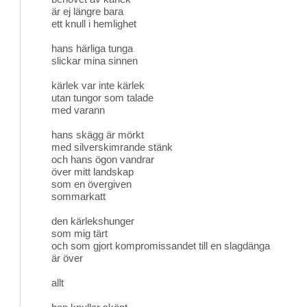
är ej längre bara
ett knull i hemlighet
hans härliga tunga
slickar mina sinnen
kärlek var inte kärlek
utan tungor som talade
med varann
hans skägg är mörkt
med silverskimrande stänk
och hans ögon vandrar
över mitt landskap
som en övergiven
sommarkatt
den kärlekshunger
som mig tärt
och som gjort kompromissandet till en slagdänga
är över
allt