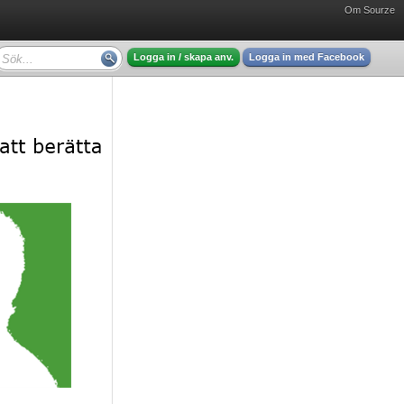
Om Sourze
Logga in / skapa anv.
Logga in med Facebook