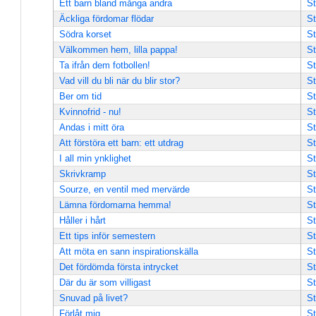
Ett barn bland många andra
St
Äckliga fördomar flödar
St
Södra korset
St
Välkommen hem, lilla pappa!
St
Ta ifrån dem fotbollen!
St
Vad vill du bli när du blir stor?
St
Ber om tid
St
Kvinnofrid - nu!
St
Andas i mitt öra
St
Att förstöra ett barn: ett utdrag
St
I all min ynklighet
St
Skrivkramp
St
Sourze, en ventil med mervärde
St
Lämna fördomarna hemma!
St
Håller i hårt
St
Ett tips inför semestern
St
Att möta en sann inspirationskälla
St
Det fördömda första intrycket
St
Där du är som villigast
St
Snuvad på livet?
St
Förlåt mig
St