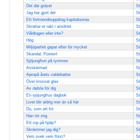
Det där gräset
St
Jag har gjort det
St
Ett förtroendeuppdrag kapitaliseras
St
Skrattar er rakt i ansiktet
St
Våldtagen eller inte?
St
Hög
St
Miljöpartiet gapar efter för mycket
St
Skandal, Posten!
St
Sjöjungfrun på rymmen
St
Avskärmad
St
Apropå årets valdebatter
St
Över krossat glas
St
Av rädsla för dig
St
En sjöjungfrus dagbok
St
Livet blir aldrig mer än så här
St
Du, som ett frö
St
Han rör mig
St
Ett rop på hjälp?
St
Skrämmer jag dig?
St
Vem svek vem först?
St