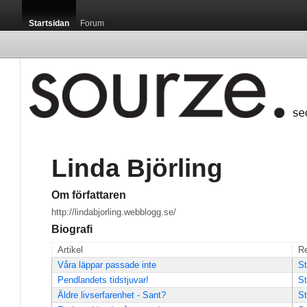
Startsidan
Forum
Linda Björling
Om författaren
http://lindabjorling.webblogg.se/
Biografi
Artikel
Re
Våra läppar passade inte
St
Pendlandets tidstjuvar!
St
Äldre livserfarenhet - Sant?
St