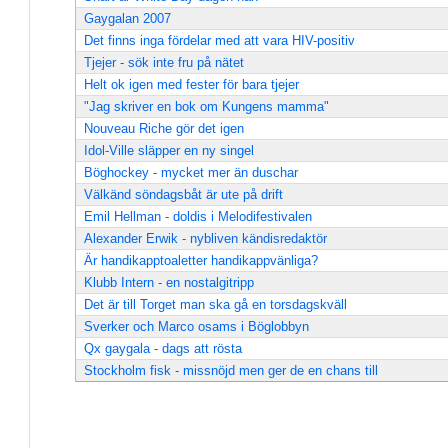
Gaygalan 2007
Det finns inga fördelar med att vara HIV-positiv
Tjejer - sök inte fru på nätet
Helt ok igen med fester för bara tjejer
"Jag skriver en bok om Kungens mamma"
Nouveau Riche gör det igen
Idol-Ville släpper en ny singel
Böghockey - mycket mer än duschar
Välkänd söndagsbåt är ute på drift
Emil Hellman - doldis i Melodifestivalen
Alexander Erwik - nybliven kändisredaktör
Är handikapptoaletter handikappvänliga?
Klubb Intern - en nostalgitripp
Det är till Torget man ska gå en torsdagskväll
Sverker och Marco osams i Böglobbyn
Qx gaygala - dags att rösta
Stockholm fisk - missnöjd men ger de en chans till