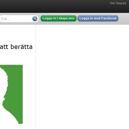
Om Sourze
Logga in / skapa anv.
Logga in med Facebook