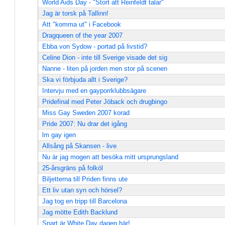
World Aids Day - "Stort att Reinfeldt talar"
Jag är torsk på Tallinn!
Att "komma ut" i Facebook
Dragqueen of the year 2007
Ebba von Sydow - portad på livstid?
Celine Dion - inte till Sverige visade det sig
Nanne - liten på jorden men stor på scenen
Ska vi förbjuda allt i Sverige?
Intervju med en gayporrklubbsägare
Pridefinal med Peter Jöback och drugbingo
Miss Gay Sweden 2007 korad
Pride 2007: Nu drar det igång
lm gay igen
Allsång på Skansen - live
Nu är jag mogen att besöka mitt ursprungsland
25-årsgräns på folköl
Biljetterna till Priden finns ute
Ett liv utan syn och hörsel?
Jag tog en tripp till Barcelona
Jag mötte Edith Backlund
Snart är White Day dagen här!