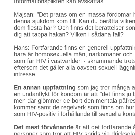
Informationsplikten kan avskaffas."
Majsan: "Det pratas om en massa fördomar hi
denna sjukdom kom till. Kan du berätta vilk
dom flesta har? Och finns det berättelser som
dig att tappa hakan? Vilken i sådana fall?
Hans: Fortfarande finns en generell uppfattni
bara är homosexuella män, narkomaner och 
som får HIV i västvärlden - skrämmande trots 
eftersom det gäller alla oavsett sexuell läggn
intresse.
En annan uppfattning
som jag tror många a
en undanflykt för kondom är att "det finns ju 
men där glömmer de bort den mentala påfrest
kommer samt de regelverk som finns om hur 
som HIV-positiv i förhållande till sexuella kont
Det mest förvånande
är att det fortfarande å
personer som tror att HIV sprids via dricksgla