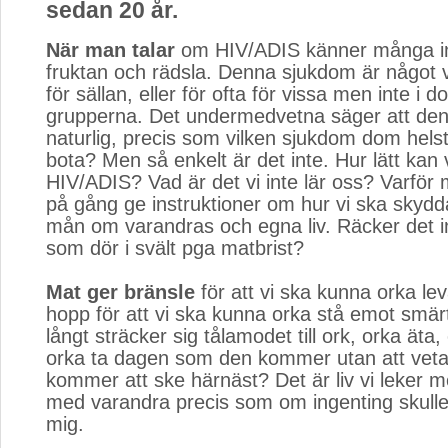
sedan 20 år.
När man talar
om HIV/ADIS känner många inst
fruktan och rädsla. Denna sjukdom är något vi
för sällan, eller för ofta för vissa men inte i d
grupperna. Det undermedvetna säger att den 
naturlig, precis som vilken sjukdom dom helst,
bota? Men så enkelt är det inte. Hur lätt kan 
HIV/ADIS? Vad är det vi inte lär oss? Varför
på gång ge instruktioner om hur vi ska skyd
mån om varandras och egna liv. Räcker det i
som dör i svält pga matbrist?
Mat ger bränsle
för att vi ska kunna orka lev
hopp för att vi ska kunna orka stå emot smä
långt sträcker sig tålamodet till ork, orka äta,
orka ta dagen som den kommer utan att vet
kommer att ske härnäst? Det är liv vi leker m
med varandra precis som om ingenting skulle
mig.