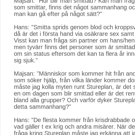
Majsan: "Hur blir man smittad? Kan man fråga
som smittar, finns det något sammanhang o
man kan gå efter på något sätt?"
Hans: "Smitta sprids genom blod och kroppsv
då är det i första hand via osäkrare sex samt
Visst kan man fråga sin partner om hans/hen
men tyvärr finns det personer som är smittad
om sin status eftersom det kan ta flera år i
sig sjuk."
Majsan: "Människor som kommer hit från and
som söker hjälp, från vilka länder kommer d
måste jag kolla myten runt Stureplan, är det s
en om dagen som blir smittad eller är det rent
bland alla grupper? Och varför dyker Sturepla
detta sammanhang?"
Hans: "De flesta kommer från krisdrabbade
vad gäller t ex krig och andra misärer. När det
fråga kring Stureplan måste jag erkänna att ja