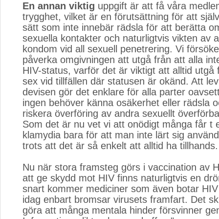
En annan viktig
uppgift är att få våra medle
trygghet, vilket är en förutsättning för att själ
sätt som inte innebär rädsla för att berätta o
sexuella kontakter och naturligtvis vikten av 
kondom vid all sexuell penetrering. Vi försöke
påverka omgivningen att utgå från att alla int
HIV-status, varför det är viktigt att alltid utgå
sex vid tillfällen där statusen är okänd. Att le
devisen gör det enklare för alla parter oavset
ingen behöver känna osäkerhet eller rädsla oc
riskera överföring av andra sexuellt överförb
Som det är nu vet vi att onödigt många får t
klamydia bara för att man inte lärt sig anvä
trots att det är så enkelt att alltid ha tillhands.
Nu när stora framsteg görs i vaccination av H
att ge skydd mot HIV finns naturligtvis en dr
snart kommer mediciner som även botar HIV
idag enbart bromsar virusets framfart. Det sku
göra att många mentala hinder försvinner ge