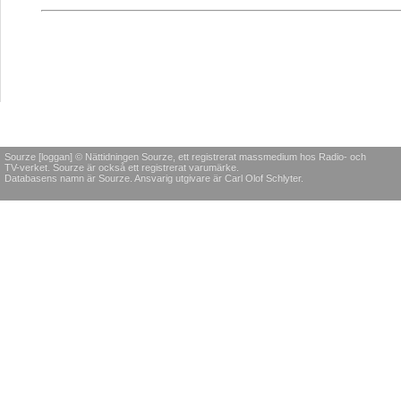
Sourze [loggan] © Nättidningen Sourze, ett registrerat massmedium hos Radio- och
TV-verket. Sourze är också ett registrerat varumärke.
Databasens namn är Sourze. Ansvarig utgivare är Carl Olof Schlyter.