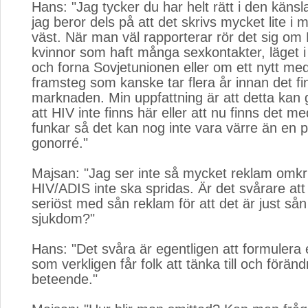
Hans: "Jag tycker du har helt rätt i den känsl
jag beror dels på att det skrivs mycket lite i 
väst. När man väl rapporterar rör det sig o
kvinnor som haft många sexkontakter, läget i 
och forna Sovjetunionen eller om ett nytt med
framsteg som kanske tar flera år innan det fi
marknaden. Min uppfattning är att detta kan 
att HIV inte finns här eller att nu finns det m
funkar så det kan nog inte vara värre än en pe
gonorré."
Majsan: "Jag ser inte så mycket reklam omk
HIV/ADIS inte ska spridas. Är det svårare att
seriöst med sån reklam för att det är just sån 
sjukdom?"
Hans: "Det svåra är egentligen att formulera
som verkligen får folk att tänka till och förändr
beteende."