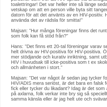
toalettringar! Det var heller inte så länge seda
vetskap om att en person ville byta sitt tangen
datorn för att det använts av en HIV-positiv.
använda det av rädsla för smitta!"
Majsan: "Hur många föreningar finns det runt
som folk kan få stöd från?"
Hans: "Det finns ett 20-tal föreningar varav s
helt drivna av HIV-positiva för HIV-positiva. 
mer stödjande och kurativ inriktning, samt utb
HIV i huvudsak till icke-positiva som t ex sko
och allmänheten i stort."
Majsan: "Det var något år sedan jag tycker fo
HIV/ADIS mera seriöst, är det bara en falsk 
fick eller tycker du likadant? Idag är det som
på axlarna, folk verkar inte bry sig så speciel
samma känsla eller är jag helt ute och svävar 