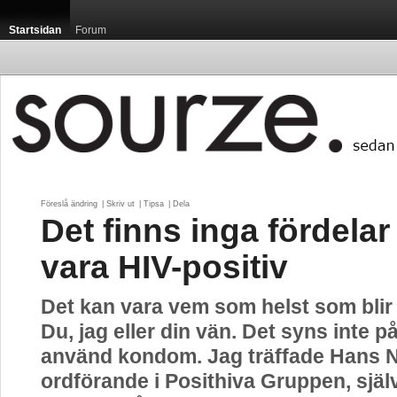
Startsidan
Forum
Föreslå ändring
| 
Skriv ut
| 
Tipsa
| 
Dela
Det finns inga fördelar
vara HIV-positiv
Det kan vara vem som helst som blir
Du, jag eller din vän. Det syns inte p
använd kondom. Jag träffade Hans N
ordförande i Posithiva Gruppen, själv