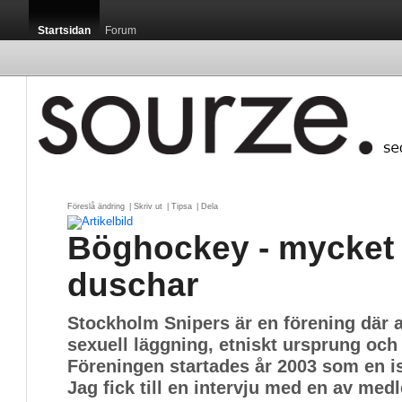
Startsidan
Forum
Föreslå ändring
| 
Skriv ut
| 
Tipsa
| 
Dela
Böghockey - mycket
duschar
Stockholm Snipers är en förening där a
sexuell läggning, etniskt ursprung och 
Föreningen startades år 2003 som en i
Jag fick till en intervju med en av me