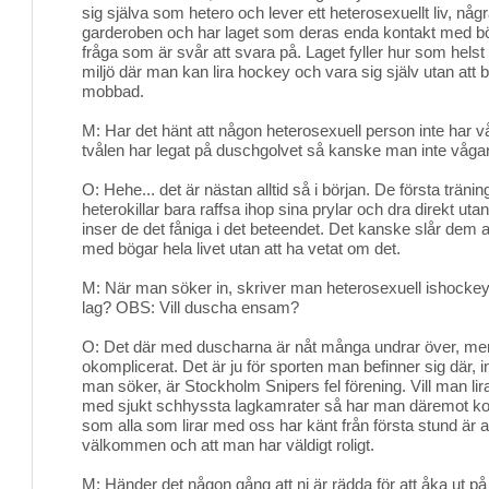
sig själva som hetero och lever ett heterosexuellt liv, nå
garderoben och har laget som deras enda kontakt med bö
fråga som är svår att svara på. Laget fyller hur som helst 
miljö där man kan lira hockey och vara sig själv utan att be
mobbad.
M: Har det hänt att någon heterosexuell person inte har
tvålen har legat på duschgolvet så kanske man inte vågar 
O: Hehe... det är nästan alltid så i början. De första trän
heterokillar bara raffsa ihop sina prylar och dra direkt utan
inser de det fåniga i det beteendet. Det kanske slår dem a
med bögar hela livet utan att ha vetat om det.
M: När man söker in, skriver man heterosexuell ishockeys
lag? OBS: Vill duscha ensam?
O: Det där med duscharna är nåt många undrar över, me
okomplicerat. Det är ju för sporten man befinner sig där, 
man söker, är Stockholm Snipers fel förening. Vill man l
med sjukt schhyssta lagkamrater så har man däremot kom
som alla som lirar med oss har känt från första stund är 
välkommen och att man har väldigt roligt.
M: Händer det någon gång att ni är rädda för att åka ut på