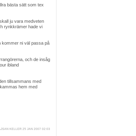
ra bästa sätt som tex
skall ju vara medveten
och rynkkrämer hade vi
n kommer ni väl passa på
-arrangörerna, och de insåg
mour ibland
iden tillsammans med 
her kammas hem med
JSAN KELLER
25 JAN 2007 02:03