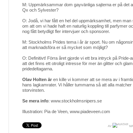
M: Uppmärksammar dom gayvänliga sajterna er på det all
Qx och Sylvester?
O: Jodå, vi har fått en hel del uppmärksamhet, men man 
om att om vi hade haft en naturlig koppling till parfymer 
nog fått betydligt fler intervjuer och sponsorer.
M: Stockholms Prides tema i år är sport. Nu om någonsi
att marknadsföra er så mycket som möjligt?
O: Definitivt! Förra året gjorde vi ett bra intryck på Pride
att det finns ett otroligt intresse för mer än glitter och gla
pridedeltagarna.
Olav Holten är
en kille vi kommer att se mera av i framt
hans lagkamrater. Vi håller tummarna så att alla matc
storvinsten.
Se mera info
: www.stockholmsnipers.se
Illustration: Pia de Veen, www.piadeveen.com
AV
MA