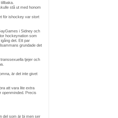
tillbaka.
 skulle stå ut med honom
t för ishockey var stort
å GayGames i Sidney och
 stor hockeynation som
igång det. Ett par
tillsammans grundade det
 transsexuella tjejer och
na.
omna, är det inte givet
ra att vara lite extra
 är openminded. Precis
en del som är bi men ser