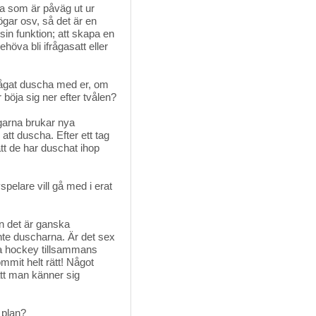
gra som är påväg ut ur
gar osv, så det är en
sin funktion; att skapa en
höva bli ifrågasatt eller
 vågat duscha med er, om
böja sig ner efter tvålen?
ingarna brukar nya
 att duscha. Efter ett tag
tt de har duschat ihop
pelare vill gå med i erat
n det är ganska
inte duscharna. Är det sex
ira hockey tillsammans
mit helt rätt! Något
att man känner sig
 plan?