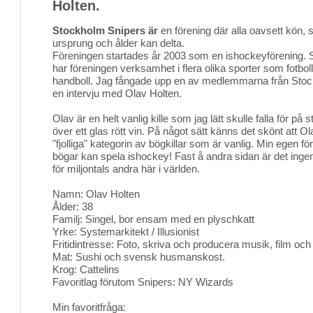
Holten.
Stockholm Snipers är
en förening där alla oavsett kön, se
ursprung och ålder kan delta.
Föreningen startades år 2003 som en ishockeyförening
har föreningen verksamhet i flera olika sporter som fotbol
handboll. Jag fångade upp en av medlemmarna från Stockh
en intervju med Olav Holten.
Olav är en helt vanlig kille som jag lätt skulle falla för på
över ett glas rött vin. På något sätt känns det skönt att Ola
"fjolliga" kategorin av bögkillar som är vanlig. Min egen f
bögar kan spela ishockey! Fast å andra sidan är det inge
för miljontals andra här i världen.
Namn: Olav Holten
Ålder: 38
Familj: Singel, bor ensam med en plyschkatt
Yrke: Systemarkitekt / Illusionist
Fritidintresse: Foto, skriva och producera musik, film och
Mat: Sushi och svensk husmanskost.
Krog: Cattelins
Favoritlag förutom Snipers: NY Wizards
Min favoritfråga: