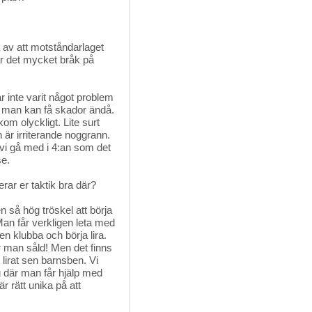
a av att motståndarlaget
 är det mycket bråk på
r inte varit något problem
st man kan få skador ändå.
om olyckligt. Lite surt
n är irriterande noggrann.
 vi gå med i 4:an som det
se.
rar er taktik bra där?
n så hög tröskel att börja
. Man får verkligen leta med
en klubba och börja lira.
 man såld! Men det finns
 lirat sen barnsben. Vi
lag där man får hjälp med
r rätt unika på att