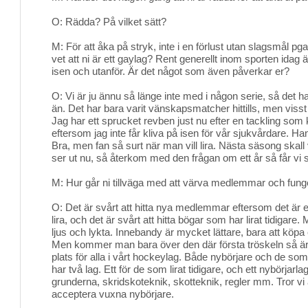
O: Rädda? På vilket sätt?
M: För att åka på stryk, inte i en förlust utan slagsmål pg
vet att ni är ett gaylag? Rent generellt inom sporten idag
isen och utanför. Är det något som även påverkar er?
O: Vi är ju ännu så länge inte med i någon serie, så det ha
än. Det har bara varit vänskapsmatcher hittills, men vis
Jag har ett sprucket revben just nu efter en tackling som k
eftersom jag inte får kliva på isen för vår sjukvårdare. Ha
Bra, men fan så surt när man vill lira. Nästa säsong skall
ser ut nu, så återkom med den frågan om ett år så får vi 
M: Hur går ni tillväga med att värva medlemmar och funge
O: Det är svårt att hitta nya medlemmar eftersom det är e
lira, och det är svårt att hitta bögar som har lirat tidigare
ljus och lykta. Innebandy är mycket lättare, bara att köpa 
Men kommer man bara över den där första tröskeln så är
plats för alla i vårt hockeylag. Både nybörjare och de som
har två lag. Ett för de som lirat tidigare, och ett nybörjar
grunderna, skridskoteknik, skotteknik, regler mm. Tror vi ä
acceptera vuxna nybörjare.