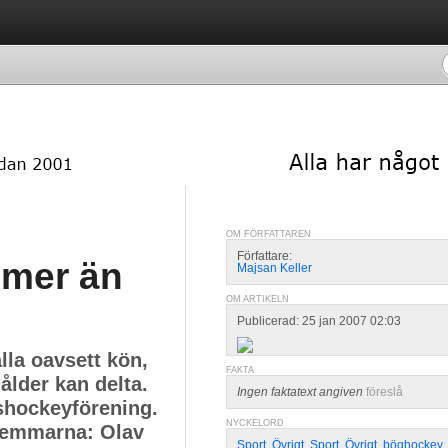
OM FÖRFATTAREN
Författare:
 mer än
Majsan Keller
OM ARTIKELN
Publicerad: 25 jan 2007 02:03
lla oavsett kön,
FAKTA
ålder kan delta.
Ingen faktatext angiven
föreslå
shockeyförening.
NYCKELORD
dlemmarna: Olav
Sport
,
Övrigt
,
Sport
,
Övrigt
,
böghockey
,