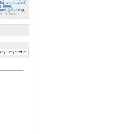
där
,
alla
,
oavsett
,
g
,
ålder
,
hockeyförening
,
en
| 
föreslå