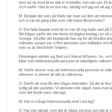
Vem tar du med till en öde ö: Kristoffer, min vän sen 25 år 
Och varför: Han är en bra vän, händig och jag vet att jag
M: Började det som på fritids när man var liten att intresse
och ni var ett gäng killar som ville träna tillsammans?
O: Det hela började med att en vän till mig hade varit p
fått frågan varför det inte fanns ett böghockeylag i en så
Sverige. Så efter det bestämde han sig för att försöka dra 
månader senare var vi fem personer som träffades och 
som nu är Stockholm Snipers.
Föreningen vänder sig först och främst till homo-, bi-, och
killar men heterosexuella personer är naturligtvis välkom
M: Varför skriver man att heterosexuella personer är välk
eftersom ni skriver att alla är välkomna.
O: Därför att man får den frågan hela tiden. Så det är lika b
tydlig på den punkten. Vi utesluter inte någon, bara man
som det borde vara i alla lag!
M: Har ni många heterosexuella med i era lag?
O: Har inte räknat, men det är några stycken och det är 