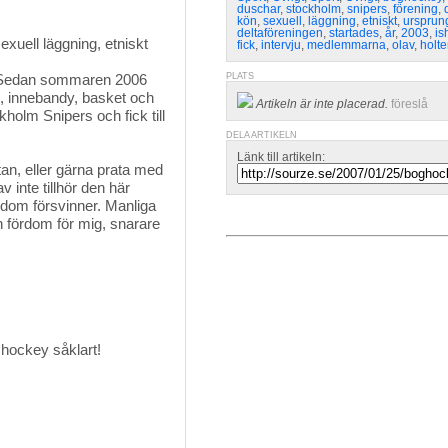
duschar
,
stockholm
,
snipers
,
förening
,
kön
,
sexuell
,
läggning
,
etniskt
,
ursprun
deltaföreningen
,
startades
,
år
,
2003
,
is
xuell läggning, etniskt 
fick
,
intervju
,
medlemmarna
,
olav
,
holt
. Sedan sommaren 2006
PLATS
l, innebandy, basket och
Artikeln är inte placerad.
föreslå
olm Snipers och fick till
DELA ARTIKELN
Länk till artikeln:
 stan, eller gärna prata med
v inte tillhör den här
ördom försvinner. Manliga
n fördom för mig, snarare
 hockey såklart!