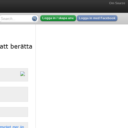
Om Sourze
Logga in / skapa anv.
Logga in med Facebook
mycket
,
mer
,
än
,