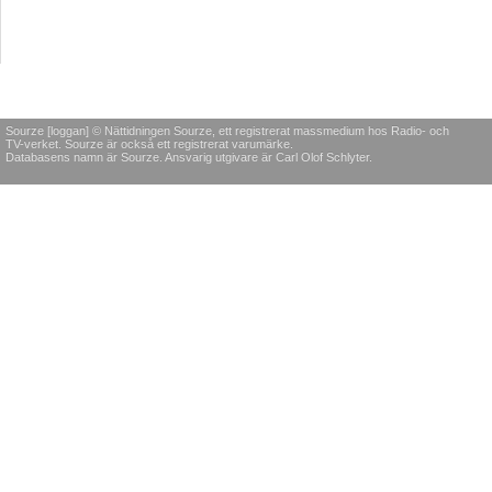
Sourze [loggan] © Nättidningen Sourze, ett registrerat massmedium hos Radio- och
TV-verket. Sourze är också ett registrerat varumärke.
Databasens namn är Sourze. Ansvarig utgivare är Carl Olof Schlyter.