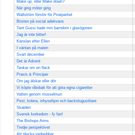
Make up, eller Make down?
När girig möter girig
Wallström förstör för Piratpartiet
Bristen på social adekvans
Tant Gussi hade min barndom i glasögonen
Jag är inte bitter!
Känslan efter Ellen
I väntan på maten
Svart december
Det är Advent
Tankar om en fläck
Praxis & Principer
Om jag älskar eller dör
Vi köpte råtobak för att göra egna cigaretter
Vatten genom musselmun
Pest, kolera, inhysehjon och backstugusittare
Skalden
Svensk korkedom - fy fan!
The Bishops Arms
Tredje perspektivet
Att plocka jordgubbar