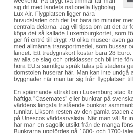
weekend. På drygt två timmar tar man
sig dit med landets nationella flygbolag
Lux Air. Flygplatsen ligger nära
huvudstaden och det tar bara tio minuter med 
centrala delarna. Jag vill tipsa om att det är f
köpa det så kallade Luxemburgkortet, som fö
ger fri entré till drygt 70 olika museer även gä
med allmänna transportmedel, som bussar oc
landet. Ett tredygnskort kostar bara 28 Euro. 
av alla de slag och prisklasser och bli inte fö
höra EU:s samtliga språk talas på stadens g
domstolen huserar här. Man kan inte undgå a
byggnader när man tar sig från flygplatsen til
En spännande attraktion i Luxemburg stad är e
häftiga ”Casemates” eller bunkrar på svenska.
världens längsta fristående bunkrar samma
tunnlar. Liksom resten av den gamla staden 
på Unescos världsarvslista. När man väl är in
har man en sagolik utsikt från de många föns
Bunkrarna uppfördes på 1600- och 1700-talen