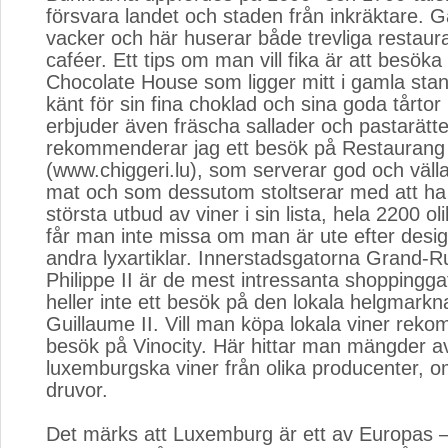
försvara landet och staden från inkräktare. 
vacker och här huserar både trevliga restaur
caféer. Ett tips om man vill fika är att besöka 
Chocolate House som ligger mitt i gamla stan
känt för sin fina choklad och sina goda tårto
erbjuder även fräscha sallader och pastarätte
rekommenderar jag ett besök på Restaurang 
(www.chiggeri.lu), som serverar god och välla
mat och som dessutom stoltserar med att ha
största utbud av viner i sin lista, hela 2200 o
får man inte missa om man är ute efter desi
andra lyxartiklar. Innerstadsgatorna Grand-
Philippe II är de mest intressanta shoppingg
heller inte ett besök på den lokala helgmark
Guillaume II. Vill man köpa lokala viner rek
besök på Vinocity. Här hittar man mängder 
luxemburgska viner från olika producenter, 
druvor.
Det märks att Luxemburg är ett av Europas –