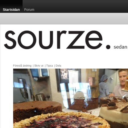
Startsidan
Forum
Föreslå ändring
| 
Skriv ut
| 
Tipsa
| 
Dela