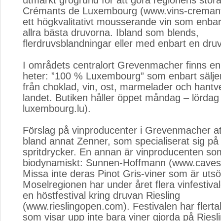
utmärkt grogrund för att göra regionens stora
Crémants de Luxembourg (www.vins-cremants
ett högkvalitativt mousserande vin som enbar
allra bästa druvorna. Ibland som blends,
flerdruvsblandningar eller med enbart en dru
I områdets centralort Grevenmacher finns en 
heter: ”100 % Luxembourg” som enbart säljer 
från choklad, vin, ost, marmelader och hantver
landet. Butiken håller öppet måndag – lörda
luxembourg.lu).
Förslag på vinproducenter i Grevenmacher at
bland annat Zenner, som specialiserat sig på
spritdrycker. En annan är vinproducenten som
biodynamiskt: Sunnen-Hoffmann (www.caves-
Missa inte deras Pinot Gris-viner som är utsö
Moselregionen har under året flera vinfestiva
en höstfestival kring druvan Riesling
(www.rieslingopen.com). Festivalen har flerta
som visar upp inte bara viner gjorda på Ries