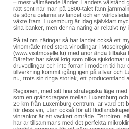
– mest välmående länder. Landets välstånd 
rätt sent när man på 1800-talet fann järnmal
de södra delarna av landet och en världsledan
växte fram. Luxemburg är idag självklart myc
sina banker, men denna näring är relativt ny i
På tal om näringar så har landet också ett my
vinområde med stora vinodlingar i Moselregi
(www.visitmoselle.lu) med anor ända tillbaka ti
Därefter har såväl krig som olika sjukdomar ut
druvodlingar och inte förrän i modern tid har 
tillverkning kommit igång igen på allvar och
nu, trots sin ringa storlek, ett producentland
Regionen, med sitt fina strategiska läge med 
som en gränsdragare mellan Luxemburg och 
20 km från Luxemburg centrum, är värd ett b
för dess vin, utan också för att flodlandskap
vinrankor är ett vackert område. Terroiren, e
här är tillsammans med det perfekta mikrokli