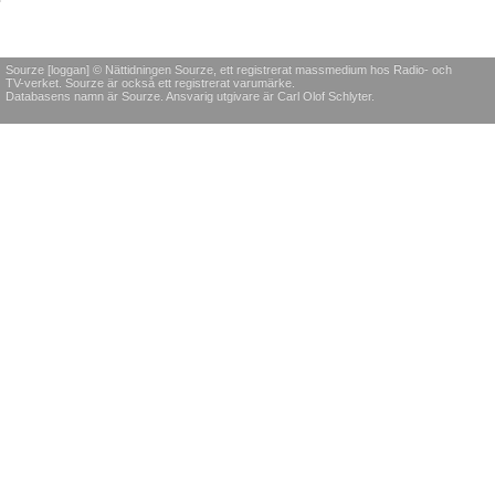
Sourze [loggan] © Nättidningen Sourze, ett registrerat massmedium hos Radio- och
TV-verket. Sourze är också ett registrerat varumärke.
Databasens namn är Sourze. Ansvarig utgivare är Carl Olof Schlyter.