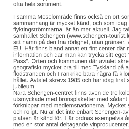
ofta hela sortiment.
I samma Moselområde finns också en ort so
sammanhang är mycket känd, och som idag 
flyktingströmmarna, är än mer aktuell. Jag tal
samhället Schengen (www.schengen-tourist.lu
sitt namn på den fria rörlighet, utan gränser, 
EU. Här finns bland annat ett fint center där
information och där man kan trycka sitt eget
Pass”. Orten och kommunen där avtalet skre
geografiskt mycket bra till med Tyskland på 
flodstranden och Frankrike bara några få kil
hållet. Avtalet skrevs 1985 och har idag firat s
jubileum.
Nära Schengen-centret finns även de tre kol
utsmyckade med bronsplaketter med sådan
förknippar med medlemsnationerna. Mycket s
och roligt. Nu är det inte enbart Schengen-av
platsen är känd för. Här ordnas exempelvis år
med en stor antal deltagande vinproducente