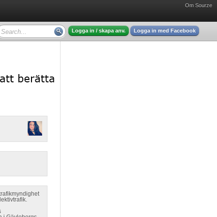
Om Sourze
Logga in / skapa anv.
Logga in med Facebook
trafikmyndighet
ktivtrafik.
s