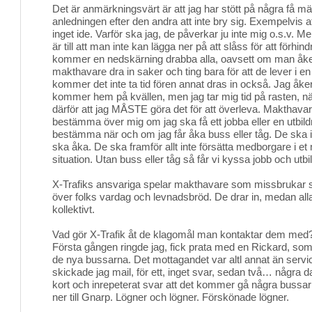
Det är anmärkningsvärt är att jag har stött på några få 
anledningen efter den andra att inte bry sig. Exempelvis att
inget ide. Varför ska jag, de påverkar ju inte mig o.s.v. 
är till att man inte kan lägga ner på att slåss för att förhin
kommer en nedskärning drabba alla, oavsett om man åker 
makthavare dra in saker och ting bara för att de lever i e
kommer det inte ta tid fören annat dras in också. Jag å
kommer hem på kvällen, men jag tar mig tid på rasten, 
därför att jag MÅSTE göra det för att överleva. Makthavar
bestämma över mig om jag ska få ett jobba eller en utbild
bestämma när och om jag får åka buss eller tåg. De sk
ska åka. De ska framför allt inte försätta medborgare i 
situation. Utan buss eller tåg så får vi kyssa jobb och utb
X-Trafiks ansvariga spelar makthavare som missbrukar sin
över folks vardag och levnadsbröd. De drar in, medan alla
kollektivt.
Vad gör X-Trafik åt de klagomål man kontaktar dem med? 
Första gången ringde jag, fick prata med en Rickard, som 
de nya bussarna. Det mottagandet var altl annat än servi
skickade jag mail, för ett, inget svar, sedan två… några dag
kort och inrepeterat svar att det kommer gå några bussar 
ner till Gnarp. Lögner och lögner. Förskönade lögner.