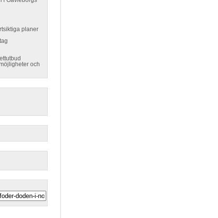
en i Gävleborgs
tsiktiga planer
etag
jettutbud
möjligheter och