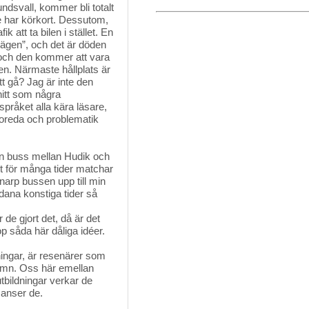
ndsvall, kommer bli totalt
te har körkort. Dessutom,
 att ta bilen i stället. En
vägen”, och det är döden
ll och den kommer att vara
n. Närmaste hållplats är
tt gå? Jag är inte den
itt som några
språket alla kära läsare,
n oreda och problematik
n buss mellan Hudik och 
lt för många tider matchar
narp bussen upp till min
dana konstiga tider så
de gjort det, då är det 
p såda här dåliga idéer.
ngar, är resenärer som 
hamn. Oss här emellan
utbildningar verkar de
 anser de.