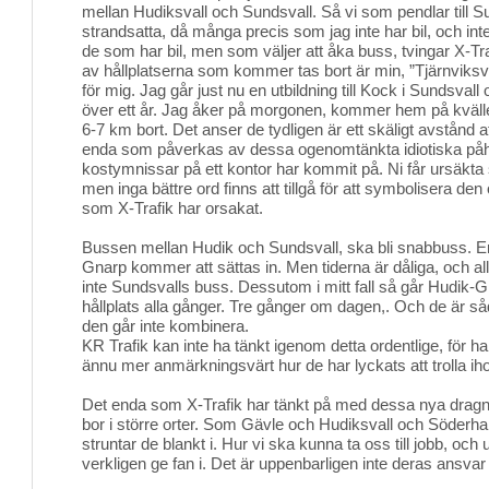
mellan Hudiksvall och Sundsvall. Så vi som pendlar till Su
strandsatta, då många precis som jag inte har bil, och in
de som har bil, men som väljer att åka buss, tvingar X-Trafik
av hållplatserna som kommer tas bort är min, ”Tjärnviks
för mig. Jag går just nu en utbildning till Kock i Sundsva
över ett år. Jag åker på morgonen, kommer hem på kvälle
6-7 km bort. Det anser de tydligen är ett skäligt avstånd a
enda som påverkas av dessa ogenomtänkta idiotiska påh
kostymnissar på ett kontor har kommit på. Ni får ursäkta 
men inga bättre ord finns att tillgå för att symbolisera de
som X-Trafik har orsakat.
Bussen mellan Hudik och Sundsvall, ska bli snabbuss. E
Gnarp kommer att sättas in. Men tiderna är dåliga, och al
inte Sundsvalls buss. Dessutom i mitt fall så går Hudik-G
hållplats alla gånger. Tre gånger om dagen,. Och de är så
den går inte kombinera.
KR Trafik kan inte ha tänkt igenom detta ordentlige, för har 
ännu mer anmärkningsvärt hur de har lyckats att trolla iho
Det enda som X-Trafik har tänkt på med dessa nya dragni
bor i större orter. Som Gävle och Hudiksvall och Söder
struntar de blankt i. Hur vi ska kunna ta oss till jobb, och 
verkligen ge fan i. Det är uppenbarligen inte deras ansvar