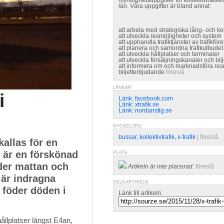
myndighetsuppgifter för kollektivtrafik
län. Våra uppgifter är bland annat:
att arbeta med strategiska lång- och kor
att utveckla resmöjligheter och system
att upphandla trafiktjänster av trafikför
att planera och samordna trafikutbudet
att utveckla hållplatser och terminaler
att utveckla försäljningskanaler och bil
att informera om och marknadsföra res
biljetterbjudande
föreslå
LÄNKAR
i
Länk: facebook.com
Länk: xtrafik.se
Länk: nordanstig.se
NYCKELORD
bussar
,
kollektivtrafik
,
x-trafik
| 
föreslå
allas för en
 är en förskönad
PLATS
der mattan och
Artikeln är inte placerad.
föreslå
 är indragna
DELA ARTIKELN
 föder döden i
Länk till artikeln:
llplatser längst E4an,