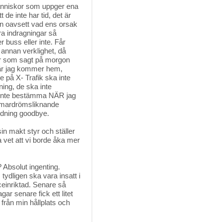
människor som uppger ena 
 de inte har tid, det är
Men oavsett vad ens orsak
dra indragningar så
buss eller inte. Får
n annan verklighet, då
ker som sagt på morgon
när jag kommer hem,
e på X- Trafik ska inte
ning, de ska inte
a inte bestämma NÄR jag
et mardrömsliknande
ildning goodbye.
 makt styr och ställer 
 vet att vi borde åka mer
Absolut ingenting. 
tydligen ska vara insatt i
ceinriktad. Senare så
ar senare fick ett litet
från min hållplats och