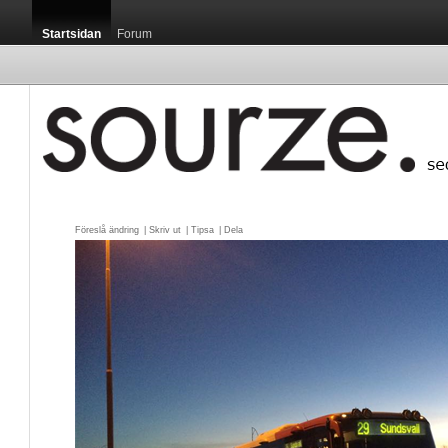
Startsidan
Forum
Föreslå ändring
| 
Skriv ut
| 
Tipsa
| 
Dela