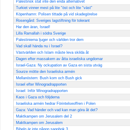
Palestinsk stat inte den enda alternativet
Turkiet vinner mest på lite "öst och lite "väst"
Köpenhamn: Polisen tittade på vid skadegörelse
Rosengård: Sveriges lagstiftning för tolerant
Har den äran, Israel!
Lilla Ramallah i södra Sverige
Palestinierna ljuger och världen tror dem
Vad skall hända nu i Israel?
Västvärlden och Islam måste leva skilda åt
Dagen efter massakern av åtta israeliska ungdomar
Israel-Gaza: Ny ockupation av Gaza en sista utväg
Sourze mötte den Israeliska armén
Mellanöstern: Bush kom och Bush gick
Israel efter Winogradrapporten
Israel: Inför Winogradrapporten
Kaos i Gaza och följderna
Israeliska armén hedrar Förintelseoffren i Polen
Gaza: Vad händer och vad kan man göra åt det?
Maktkampen om Jerusalem del 2
Maktkampen om Jerusalem
Bibeln är inte någon sagobok 3