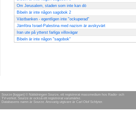
Om Jerusalem, staden som inte kan dö
Bibeln är inte någon sagobok 2
Västbanken - egentligen inte "ockuperad"
Jämföra Israel-Palestina med nazism är avskyvärt
Iran ute på ytterst farliga villovägar
Bibeln är inte någon "sagobok"
Sourze [loggan] © Nättidningen Sourze, ett registrerat massmedium hos Radio- och
TV-verket. Sourze är också ett registrerat varumärke.
Databasens namn är Sourze. Ansvarig utgivare är Carl Olof Schlyter.