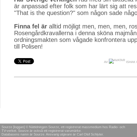
är anpassad efter folk som har lärt sig att re
"That is the question?" som någon sade någ
Finna fel är
alltid möjligt men, men, men, rose
Rosengårdkravallerna i denna sköna majmånad
ordningsmakten som vågade konfrontera upp
till Polisen!
AV
ISHAK 
Sourze [loggan] © Nättidningen Sourze, ett registrerat massmedium hos Radio- och
TV-verket. Sourze är också ett registrerat varumärke.
Databasens namn är Sourze. Ansvarig utgivare är Carl Olof Schlyter.