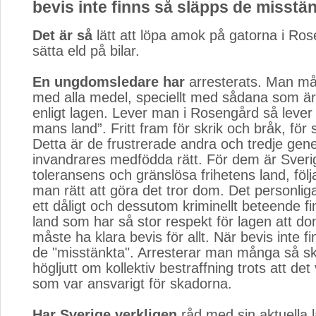
bevis inte finns så släpps de misstän
Det är så
lätt att löpa amok på gatorna i Ros
sätta eld på bilar.
En ungdomsledare har
arresterats. Man mås
med alla medel, speciellt med sådana som är 
enligt lagen. Lever man i Rosengård så lever 
mans land”. Fritt fram för skrik och bråk, för 
Detta är de frustrerade andra och tredje gen
invandrares medfödda rätt. För dem är Sveri
toleransens och gränslösa frihetens land, följ
man rätt att göra det tror dom. Det personlig
ett dåligt och dessutom kriminellt beteende fin
land som har så stor respekt för lagen att d
måste ha klara bevis för allt. När bevis inte f
de "misstänkta". Arresterar man många så sk
högljutt om kollektiv bestraffning trots att det 
som var ansvarigt för skadorna.
Har Sverige verkligen
råd med sin aktuella l