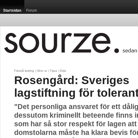
Startsidan
Forum
Föreslå ändring
| 
Skriv ut
| 
Tipsa
| 
Dela
Rosengård: Sveriges
lagstiftning för toleran
"Det personliga ansvaret för ett dåli
dessutom kriminellt beteende finns in
som har så stor respekt för lagen att
domstolarna måste ha klara bevis för 