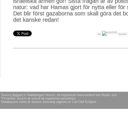
israeliska armén gör! Sista frågan är av politis
natur: vad har Hamas gjort för nytta eller fö
Det blir först gazaborna som skall göra det b
det kanske redan!
AV
ISHAK 
Sourze [loggan] © Nättidningen Sourze, ett registrerat massmedium hos Radio- och
TV-verket. Sourze är också ett registrerat varumärke.
Databasens namn är Sourze. Ansvarig utgivare är Carl Olof Schlyter.