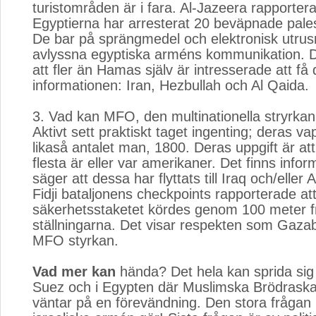
turistområden är i fara. Al-Jazeera rapportera
Egyptierna har arresterat 20 beväpnade palest
De bar på sprängmedel och elektronisk utru
avlyssna egyptiska arméns kommunikation. 
att fler än Hamas själv är intresserade att få
informationen: Iran, Hezbullah och Al Qaida.
3. Vad kan MFO, den multinationella stryrkan 
Aktivt sett praktiskt taget ingenting; deras vap
likaså antalet man, 1800. Deras uppgift är at
flesta är eller var amerikaner. Det finns info
säger att dessa har flyttats till Iraq och/eller 
Fidji bataljonens checkpoints rapporterade at
säkerhetsstaketet kördes genom 100 meter f
ställningarna. Det visar respekten som Gazab
MFO styrkan.
Vad mer kan
hända? Det hela kan sprida sig i
Suez och i Egypten där Muslimska Brödraska
väntar på en förevändning. Den stora frågan