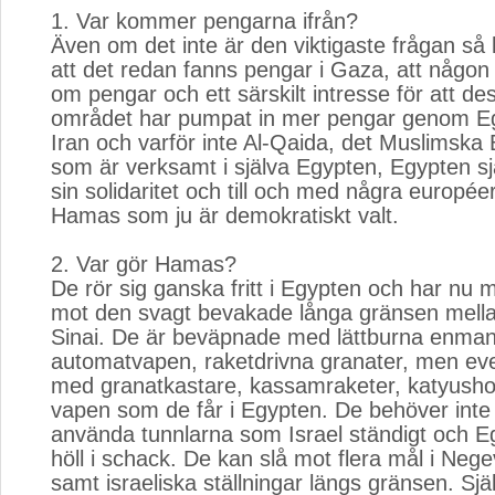
1. Var kommer pengarna ifrån?
Även om det inte är den viktigaste frågan så
att det redan fanns pengar i Gaza, att någon
om pengar och ett särskilt intresse för att des
området har pumpat in mer pengar genom Eg
Iran och varför inte Al-Qaida, det Muslimska
som är verksamt i själva Egypten, Egypten sjä
sin solidaritet och till och med några europé
Hamas som ju är demokratiskt valt.
2. Var gör Hamas?
De rör sig ganska fritt i Egypten och har nu mö
mot den svagt bevakade långa gränsen mella
Sinai. De är beväpnade med lättburna enm
automatvapen, raketdrivna granater, men eve
med granatkastare, kassamraketer, katyusho
vapen som de får i Egypten. De behöver inte
använda tunnlarna som Israel ständigt och E
höll i schack. De kan slå mot flera mål i Nege
samt israeliska ställningar längs gränsen. Sj