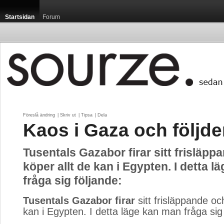
Startsidan
Forum
Föreslå ändring
| 
Skriv ut
| 
Tipsa
| 
Dela
Kaos i Gaza och följde
Tusentals Gazabor firar sitt frisläpp
köper allt de kan i Egypten. I detta 
fråga sig följande:
Tusentals Gazabor firar
sitt frisläppande och
kan i Egypten. I detta läge kan man fråga sig 