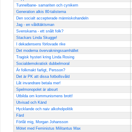
Tunnelbane- samariten och cynikern
Generation alkis 80-talisterna
Den socialt accepterade människohandeln
Jag - en våldtäktsman
Svenskarna - ett snålt folk?
Stackars Linda Skugge!
I dekadensens förlovade rike
Det moderna övervakningssamhället
Tragisk hysteri kring Linda Rosing
Socialdemokratisk dubbelmoral
Är folkmakt farligt, Persson?
Det är PK att dissa fotbollsvåld
Låt invandrare betala mer!
Spelmonopolet är absurt
Utbilda om kommunismens brott!
Utvisad och Känd
Hycklande och naiv alkoholpolitik
Färd
Förlåt mig, Morgan Johansson
Mötet med Feministus Militantus Max