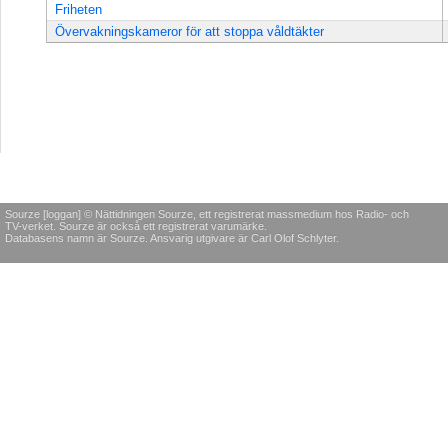
Friheten
Övervakningskameror för att stoppa våldtäkter
Sourze [loggan] © Nättidningen Sourze, ett registrerat massmedium hos Radio- och
TV-verket. Sourze är också ett registrerat varumärke.
Databasens namn är Sourze. Ansvarig utgivare är Carl Olof Schlyter.