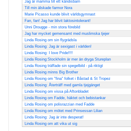
Jag är mamma till ett kändisbarn
Till min älskade farmor Nora
Marie Picasso kunde blivit världsgymnast
Fan, fan! Jag har blivit laktosintolerant!
Unni Drougge - min stora förebild
Jag har mycket gemensamt med muslimska tjejer
Linda Rosing om sin flygrädsla
Linda Rosing: Jag är sexigast i världen!
Linda Rosing: I love Pride!!!!
Linda Rosing:Stockholm är mer än dryga Stureplan
Linda Rosing träffade sin spegelbild - på riktigt
Linda Rosing minns Big Brother
Linda Rosing om "fina" folket i Båstad & St Tropez
Linda Rosing: Återträff med gamla tjejgänget
Linda Rosing om vissa på Aftonbladet
Linda Rosing om Fadde, häktet och bebistankar
Linda Rosing om polisrazzian med Fadde
Linda Rosing om mötet med Prinsessan Lilian
Linda Rosing: Jag är inte desperat!
Linda Rosing om att vika ut sig