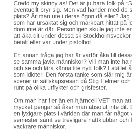
Credd my skinny as! Det är ju bara folk på *
eventuellt bryr sig. Men vad händer med de 
plats? Är man ute i deras ögon då eller? Jag
som har ursäktat sig och märkbart hittat på lög
dom inte är där. Personligen skulle jag inte 
att åka dit under dessa sk Stockholmsveckor 
betalt eller var under pistolhot.
En annan fråga jag har är varför åka till dessa
se samma jävla människor? Vill man inte ha 
och se och lära känna lite nytt folk? I stället
som idioter. Den första tanke som slår mig är i
scener ur sällskapsresan då Stig Helmer och
runt på olika utflykter och grisfester.
Om man har fler än en hjärncell VET man at
mycket pengar så åker man absolut inte dit. 
en lyxigare plats i världen där man får något v
semester samt se trevligare nattklubbar och 
vackrare människor.