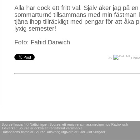
Alla har dock ett fritt val. Själv åker jag på en
sommarturné tillsammans med min fästman 
tjäna ihop tillräckligt med pengar för att åka
lyxig semester!
Foto: Fahid Darwich
AV
LINDA
Sourze [loggan] © Nättidningen Sourze, ett registrerat massmedium hos Radio- och
TV-verket. Sourze är också ett registrerat varumärke.
Databasens namn är Sourze. Ansvarig utgivare är Carl Olof Schlyter.