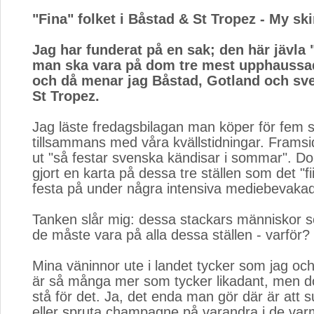
"Fina" folket i Båstad & St Tropez - My sk
Jag har funderat på en sak; den här jävla 
man ska vara på dom tre mest upphaussad
och då menar jag Båstad, Gotland och sv
St Tropez.
Jag läste fredagsbilagan man köper för fem 
tillsammans med våra kvällstidningar. Frams
ut "så festar svenska kändisar i sommar". D
gjort en karta på dessa tre ställen som det "fii
festa på under några intensiva mediebevakad
Tanken slår mig: dessa stackars människor 
de måste vara på alla dessa ställen - varför?
Mina väninnor ute i landet tycker som jag och 
är så många mer som tycker likadant, men d
stå för det. Ja, det enda man gör där är att s
eller spruta champagne på varandra i de var