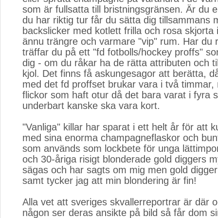
som är fullsatta till bristningsgränsen. Är du e
du har riktig tur får du sätta dig tillsammans
backslicker med kotlett frilla och rosa skjorta 
ännu trängre och varmare "vip" rum. Har du r
träffar du på ett "fd fotbolls/hockey proffs" so
dig - om du råkar ha de rätta attributen och til
kjol. Det finns få askungesagor att berätta, d
med det fd proffset brukar vara i två timmar
flickor som haft otur då det bara varat i fyra
underbart kanske ska vara kort.
"Vanliga" killar har sparat i ett helt år för att
med sina enorma champagneflaskor och bun
som används som lockbete för unga lättimpon
och 30-åriga risigt blonderade gold diggers 
sägas och har sagts om mig men gold digger 
samt tycker jag att min blondering är fin!
Alla vet att sveriges skvallerreportrar är där 
någon ser deras ansikte på bild så får dom si