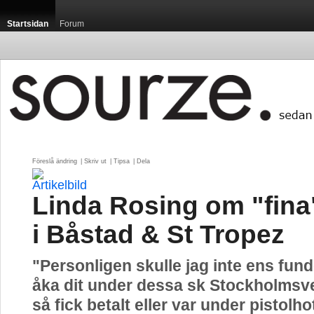
Startsidan
Forum
Föreslå ändring
| 
Skriv ut
| 
Tipsa
| 
Dela
Linda Rosing om "fina"
i Båstad & St Tropez
"Personligen skulle jag inte ens fund
åka dit under dessa sk Stockholmsv
så fick betalt eller var under pistolho