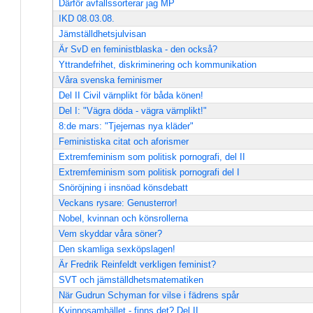
Därför avfallssorterar jag MP
IKD 08.03.08.
Jämställdhetsjulvisan
Är SvD en feministblaska - den också?
Yttrandefrihet, diskriminering och kommunikation
Våra svenska feminismer
Del II Civil värnplikt för båda könen!
Del I: "Vägra döda - vägra värnplikt!"
8:de mars: "Tjejernas nya kläder"
Feministiska citat och aforismer
Extremfeminism som politisk pornografi, del II
Extremfeminism som politisk pornografi del I
Snöröjning i insnöad könsdebatt
Veckans rysare: Genusterror!
Nobel, kvinnan och könsrollerna
Vem skyddar våra söner?
Den skamliga sexköpslagen!
Är Fredrik Reinfeldt verkligen feminist?
SVT och jämställdhetsmatematiken
När Gudrun Schyman for vilse i fädrens spår
Kvinnosamhället - finns det? Del II