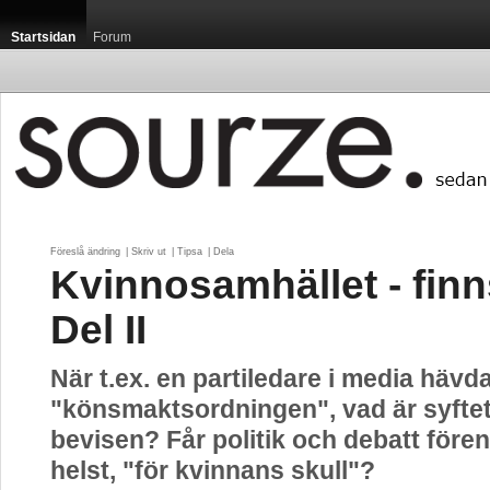
Startsidan
Forum
Föreslå ändring
| 
Skriv ut
| 
Tipsa
| 
Dela
Kvinnosamhället - finn
Del II
När t.ex. en partiledare i media hävd
"könsmaktsordningen", vad är syftet
bevisen? Får politik och debatt före
helst, "för kvinnans skull"?