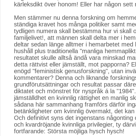
kärleksdikt över honom! Eller har någon set
Men stämmer nu denna forskning om hemme
ständiga kravet hos många politiker samt med
tydligen numera skall bestämma hur vi skall 
familjelivet!, att männen skall delta mer i h
deltar sedan länge alltmer i hemarbetet med
hushåll plus traditionella "manliga hemmaplik
resultatet skulle alltså ändå vara minskad ma
detta rättvist eller jämställt, mot papporna? El
enögd "feministisk genusforskning", utan in
kommentarer? Denna och liknande forskning
grundförutsättningar och resultat passar därem
diktatet och mönstret för nyspråk á la "1984
jämställdhet en kvinnlig rättighet en manlig sky
sådana här sammanhang framförs därför ing
betänkligheter om kvinnlig övermakt, det ka
Och definitivt syns det ingenstans någontin
och kvardröjande kvinnliga privilegier, ty därvi
fortfarande: Största möjliga hysch hysch!