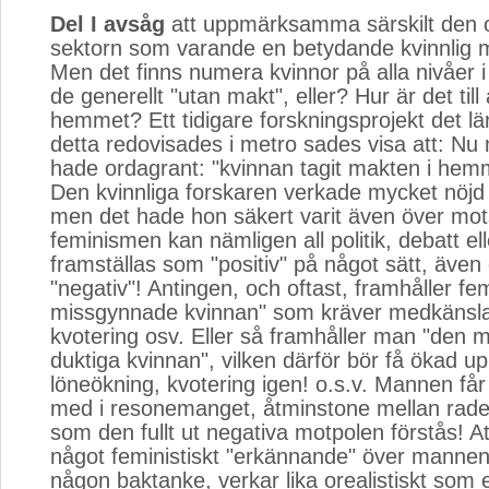
Del I avsåg
att uppmärksamma särskilt den of
sektorn som varande en betydande kvinnlig
Men det finns numera kvinnor på alla nivåer i 
de generellt "utan makt", eller? Hur är det till
hemmet? Ett tidigare forskningsprojekt det lär
detta redovisades i metro sades visa att: Nu
hade ordagrant: "kvinnan tagit makten i hem
Den kvinnliga forskaren verkade mycket nöjd 
men det hade hon säkert varit även över mo
feminismen kan nämligen all politik, debatt el
framställas som "positiv" på något sätt, äve
"negativ"! Antingen, och oftast, framhåller fe
missgynnade kvinnan" som kräver medkänsla,
kvotering osv. Eller så framhåller man "den mi
duktiga kvinnan", vilken därför bör få ökad 
löneökning, kvotering igen! o.s.v. Mannen få
med i resonemanget, åtminstone mellan rader
som den fullt ut negativa motpolen förstås! At
något feministiskt "erkännande" över mannen, i
någon baktanke, verkar lika orealistiskt som 