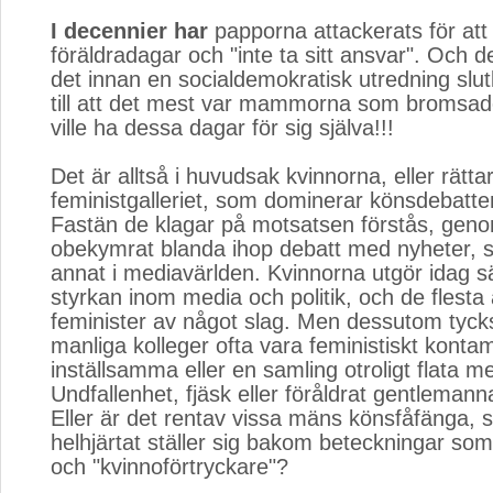
I decennier har
papporna attackerats för att in
föräldradagar och "inte ta sitt ansvar". Och d
det innan en socialdemokratisk utredning slu
till att det mest var mammorna som bromsa
ville ha dessa dagar för sig själva!!!
Det är alltså i huvudsak kvinnorna, eller rätta
feministgalleriet, som dominerar könsdebatte
Fastän de klagar på motsatsen förstås, geno
obekymrat blanda ihop debatt med nyheter, s
annat i mediavärlden. Kvinnorna utgör idag s
styrkan inom media och politik, och de flesta 
feminister av något slag. Men dessutom tyck
manliga kolleger ofta vara feministiskt konta
inställsamma eller en samling otroligt flata m
Undfallenhet, fjäsk eller föråldrat gentlema
Eller är det rentav vissa mäns könsfåfänga, 
helhjärtat ställer sig bakom beteckningar som 
och "kvinnoförtryckare"?