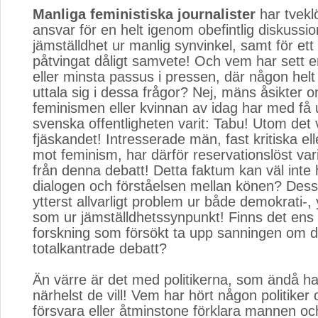
Manliga feministiska journalister
har tveklös
ansvar för en helt igenom obefintlig diskussi
jämställdhet ur manlig synvinkel, samt för ett
påtvingat dåligt samvete! Och vem har sett e
eller minsta passus i pressen, där någon helt
uttala sig i dessa frågor? Nej, mäns åsikter o
feminismen eller kvinnan av idag har med få
svenska offentligheten varit: Tabu! Utom det 
fjäskandet! Intresserade män, fast kritiska e
mot feminism, har därför reservationslöst var
från denna debatt! Detta faktum kan väl inte
dialogen och förståelsen mellan könen? Dess
ytterst allvarligt problem ur både demokrati-,
som ur jämställdhetssynpunkt! Finns det ens
forskning som försökt ta upp sanningen om 
totalkantrade debatt?
Än värre är det med politikerna, som ändå ha
närhelst de vill! Vem har hört någon politiker
försvara eller åtminstone förklara mannen o