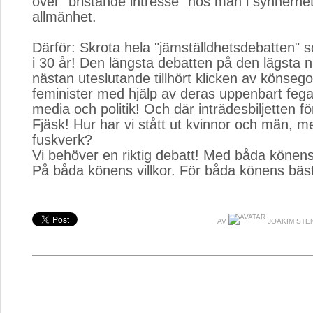
över "bristande intresse" hos män i synnerhet 
allmänhet.
Därför: Skrota hela "jämställdhetsdebatten" s
i 30 år! Den längsta debatten på den lägsta n
nästan uteslutande tillhört klicken av könseg
feminister med hjälp av deras uppenbart feg
media och politik! Och där inträdesbiljetten fö
Fjäsk! Hur har vi stått ut kvinnor och män, m
fuskverk?
Vi behöver en riktig debatt! Med båda könen
På båda könens villkor. För båda könens bäs
AV
JOAKIM STE