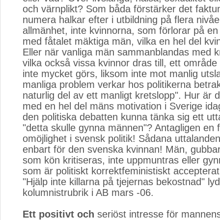
och värnplikt? Som båda förstärker det fakt
numera halkar efter i utbildning på flera nivåe
allmänhet, inte kvinnorna, som förlorar på en
med fåtalet mäktiga män, vilka en hel del kvinn
Eller när vanliga män sammanblandas med kr
vilka också vissa kvinnor dras till, ett område 
inte mycket görs, liksom inte mot manlig uts
manliga problem verkar hos politikerna betra
naturlig del av ett manligt kretslopp". Hur är 
med en hel del mäns motivation i Sverige ida
den politiska debatten kunna tänka sig ett ut
"detta skulle gynna männen"? Antagligen en f
omöjlighet i svensk politik! Sådana uttalande
enbart för den svenska kvinnan! Män, gubbar,
som kön kritiseras, inte uppmuntras eller gy
som är politiskt korrektfeministiskt accepterat
"Hjälp inte killarna på tjejernas bekostnad" ly
kolumnistrubrik i AB mars -06.
Ett positivt och
seriöst intresse för mannen