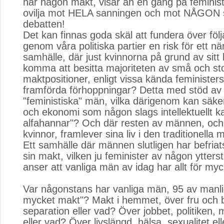
har någon makt, visar än en gång på feminis
ovilja mot HELA sanningen och mot NÅGON s
debatten!
Det kan finnas goda skäl att fundera över föl
genom våra politiska partier en risk för ett nä
samhälle, där just kvinnorna på grund av sitt
komma att besitta majoriteten av små och sto
maktpositioner, enligt vissa kända feminister
framförda förhoppningar? Detta med stöd av e
"feministiska" män, vilka därigenom kan säker
och ekonomi som någon slags intellektuellt ka
alfahannar"? Och där resten av männen, och 
kvinnor, framlever sina liv i den traditionella
Ett samhälle där männen slutligen har befriat
sin makt, vilken ju feminister av någon ytters
anser att vanliga män av idag har allt för myc
Var någonstans har vanliga män, 95 av manli
mycket makt"? Makt i hemmet, över fru och b
separation eller vad? Över jobbet, politiken,
eller vad? Över livslängd, hälsa, sexualitet el