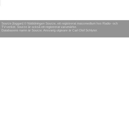
Sourze [loggan] © Nättidningen Sourze, ett registrerat massmedium hos Radio- och
TV-verket. Sourze är också ett registrerat varumärke.
Databasens namn är Sourze. Ansvarig utgivare är Carl Olof Schlyter.