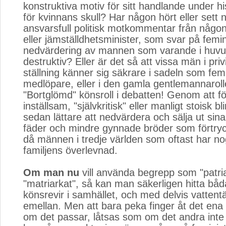
konstruktiva motiv för sitt handlande under hi
för kvinnans skull? Har någon hört eller sett
ansvarsfull politisk motkommentar från någon
eller jämställdhetsminister, som svar på fem
nedvärdering av mannen som varande i huv
destruktiv? Eller är det så att vissa män i priv
ställning känner sig säkrare i sadeln som femi
medlöpare, eller i den gamla gentlemannarol
"Bortglömd" könsroll i debatten! Genom att fö
inställsam, "självkritisk" eller manligt stoisk b
sedan lättare att nedvärdera och sälja ut si
fäder och mindre gynnade bröder som förtryc
då männen i tredje världen som oftast har n
familjens överlevnad.
Om man nu
vill använda begrepp som "patria
"matriarkat", så kan man säkerligen hitta b
könsrevir i samhället, och med delvis vattentä
emellan. Men att bara peka finger åt det ena oc
om det passar, låtsas som om det andra inte f