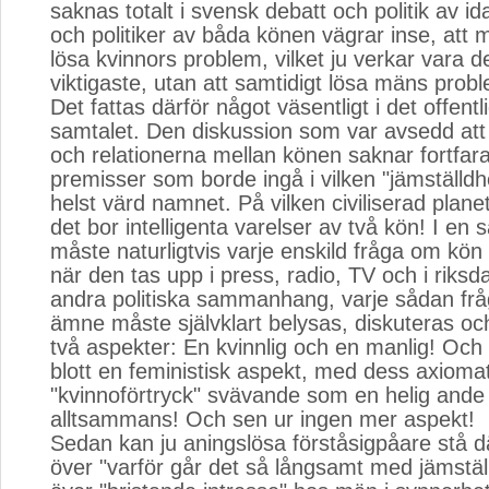
saknas totalt i svensk debatt och politik av i
och politiker av båda könen vägrar inse, att 
lösa kvinnors problem, vilket ju verkar vara d
viktigaste, utan att samtidigt lösa mäns prob
Det fattas därför något väsentligt i det offent
samtalet. Den diskussion som var avsedd at
och relationerna mellan könen saknar fortfar
premisser som borde ingå i vilken "jämställd
helst värd namnet. På vilken civiliserad plane
det bor intelligenta varelser av två kön! I en
måste naturligtvis varje enskild fråga om kön 
när den tas upp i press, radio, TV och i riksda
andra politiska sammanhang, varje sådan fråg
ämne måste självklart belysas, diskuteras oc
två aspekter: En kvinnlig och en manlig! Och 
blott en feministisk aspekt, med dess axioma
"kvinnoförtryck" svävande som en helig ande
alltsammans! Och sen ur ingen mer aspekt!
Sedan kan ju aningslösa förståsigpåare stå 
över "varför går det så långsamt med jämställ