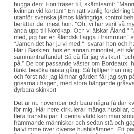
hugga den: Hon fräser till, skämtsamt: "Mann
kvinnan vid kartan!" En rätt vanlig fördelning 
utanför svenska jämos klåfingriga kontrollbe
berättar de, mest hon. "Oh, vi har varit så m
ända upp till Nordkap. Och vi älskar Åland." "
med, jag har en åländsk flagga i framrutan" s
"Jamen det har ju vi med!", svarar hon och h
Här i Baskien, hos en annan minoritet, ett så
sammanträffande! Så då får jag visitkort "oc
på." De bor passande väster om Bordeaux, h
tänkt besöka nästa gång. Så hjälper han mig 
och först när jag lämnar gården får jag syn p
grisarna i hagen, med stora hängande gråsv
dyrbara skinkor!
Det är nu november och bara några få dar kva
för mig. Här nere cirkulerar många husbilar, o
flera franska par. I denna värld kan man stöt
främmande människor och sedan stå och ga
halvtimme över diverse husbilsämnen. Ett par