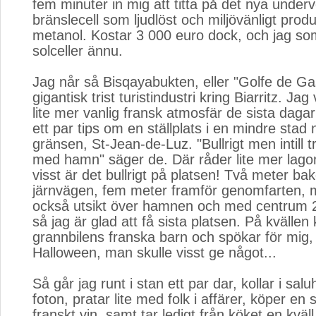
fem minuter in mig att titta på det nya underv
bränslecell som ljudlöst och miljövänligt prod
metanol. Kostar 3 000 euro dock, och jag so
solceller ännu.
Jag når så Bisqayabukten, eller "Golfe de G
gigantisk trist turistindustri kring Biarritz. Jag 
lite mer vanlig fransk atmosfär de sista dagar
ett par tips om en ställplats i en mindre stad
gränsen, St-Jean-de-Luz. "Bullrigt men intill t
med hamn" säger de. Där råder lite mer lag
visst är det bullrigt på platsen! Två meter b
järnvägen, fem meter framför genomfarten, 
också utsikt över hamnen och med centrum 
så jag är glad att få sista platsen. På kvälle
grannbilens franska barn och spökar för mig, j
Halloween, man skulle visst ge något...
Så går jag runt i stan ett par dar, kollar i salu
foton, pratar lite med folk i affärer, köper en s
franskt vin, samt tar ledigt från köket en kväll.