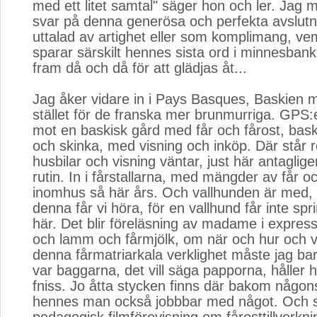
med ett litet samtal" säger hon och ler. Jag m
svar på denna generösa och perfekta avslutn
uttalad av artighet eller som komplimang, ve
sparar särskilt hennes sista ord i minnesbank
fram då och då för att glädjas åt...
Jag åker vidare in i Pays Basques, Baskien me
stället för de franska mer brunmurriga. GPS:e
mot en baskisk gård med får och fårost, bask
och skinka, med visning och inköp. Där står 
husbilar och visning väntar, just här antaglige
rutin. In i fårstallarna, med mängder av får 
inomhus så här års. Och vallhunden är med, n
denna får vi höra, för en vallhund får inte sp
här. Det blir föreläsning av madame i express
och lamm och fårmjölk, om när och hur och va
denna fårmatriarkala verklighet måste jag ba
var baggarna, det vill säga papporna, håller 
fniss. Jo åtta stycken finns där bakom någon
hennes man också jobbbar med något. Och se