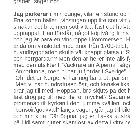
grader" säger hon.
Jag parkerar i
min dunge, vilar en stund och g
Ena sonen häller i vinstugan upp lite sött vitt 
smakar det bra, men sött vitt... fast det halvto
upptappat. Han förstår, något köptvång finns j
och jag är bara en vindroppe i kommersen. H
ändå om vinslottet med anor från 1700-talet, 
huvudbyggnaden skulle väl knappt platsa i "S
och herrgårdar"? Men den är heller inte alls 
med den utsikten! "Vackrare än Alperna" säge
"Annorlunda, men ni har ju fjordar i Sverige",
"Öh, det är Norge, vi har nog bara ett par sm
"Men vi har hundratusen öar, och kanske lik
drar jag till med. Hoppsan, bra skjuts på det 
fast drog jag till med lite för mycket? Sedan e
promenad till kyrkan i den ljumma kvällen, oc
"bonsoir/godkväll" längs vägen, går jag till bile
och min koja. Där öppnar jag en flaska austral
på Lidl samt njuter skamlöst av detta i vittvinet