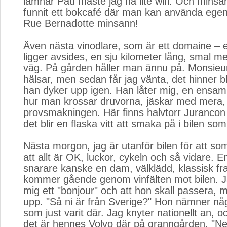
lämnar Pau måste jag ha lite wifi. Och minsan
funnit ett bokcafé där man kan använda egen
Rue Bernadotte minsann!
Även nästa vinodlare, som är ett domaine – e
ligger avsides, en sju kilometer lång, smal m
väg. På gården håller man ännu på. Monsie
hälsar, men sedan får jag vänta, det hinner b
han dyker upp igen. Han låter mig, en ensam 
hur man krossar druvorna, jäskar med mera,
provsmakningen. Här finns halvtorr Jurancon ti
det blir en flaska vitt att smaka på i bilen so
Nästa morgon, jag är utanför bilen för att som
att allt är OK, luckor, cykeln och så vidare. En
snarare kanske en dam, välklädd, klassisk fr
kommer gående genom vinfälten mot bilen. J
mig ett "bonjour" och att hon skall passera,
upp. "Så ni är från Sverige?" Hon nämner n
som just varit där. Jag knyter nationellt an, 
det är hennes Volvo där på granngården. "Nej 