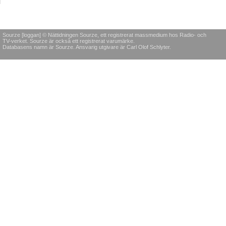
Sourze [loggan] © Nättidningen Sourze, ett registrerat massmedium hos Radio- och
TV-verket. Sourze är också ett registrerat varumärke.
Databasens namn är Sourze. Ansvarig utgivare är Carl Olof Schlyter.