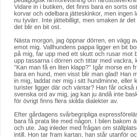
pedagogisk filmförevisning om fårosttillverkni
Vidare in i butiken, det finns bara en sorts o
korvar och odelbara jätteskinkor, men ingen 
nu tyvärr. Inte jättebilligt, men smaken är det 
det blir en bit ost.
Nästa morgon, jag öppnar dörren, en vägg av 
emot mig. Vallhundens pappa ligger en bit bor
på mig, far upp med ett skutt och rusar mot b
upp tassarna i dörren och tittar med vackra, 
"Kan man få en liten klapp?" Igår morse en f
bara en hund, men visst blir man glad! Han m
in mig, laddat ner mig i sitt hundminne, eller 
turister ligger där och väntar? Han får också
svenska ord av mig, jag kan ju ändå inte bas
för övrigt finns flera skilda dialekter av.
Efter gårdagens svårbegripliga expressförelä
bara få prata lite med någon. I bilen bakom 
och ute. Jag inleder med frågan om ställplats
intill. Hon tar fram kartan, han står utanför o