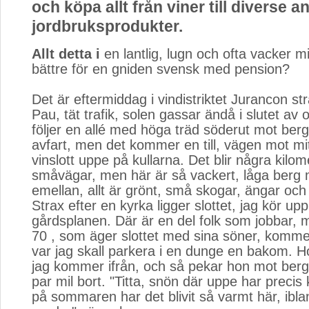
och köpa allt från viner till diverse a
jordbruksprodukter.
Allt detta i
en lantlig, lugn och ofta vacker mil
bättre för en gniden svensk med pension?
Det är eftermiddag i vindistriktet Jurancon s
Pau, tät trafik, solen gassar ändå i slutet av 
följer en allé med höga träd söderut mot ber
avfart, men det kommer en till, vägen mot mit
vinslott uppe på kullarna. Det blir några kilom
småvägar, men här är så vackert, låga berg 
emellan, allt är grönt, små skogar, ängar och 
Strax efter en kyrka ligger slottet, jag kör up
gårdsplanen. Där är en del folk som jobbar
70 , som äger slottet med sina söner, kommer
var jag skall parkera i en dunge en bakom. H
jag kommer ifrån, och så pekar hon mot berg
par mil bort. "Titta, snön där uppe har preci
på sommaren har det blivit så varmt här, ibl