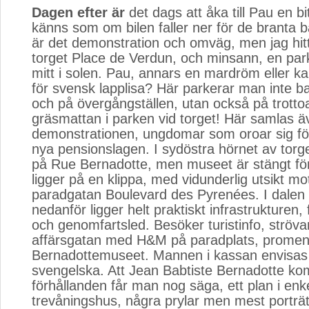
Dagen efter är
det dags att åka till Pau en bi
känns som om bilen faller ner för de branta 
är det demonstration och omväg, men jag hittar
torget Place de Verdun, och minsann, en par
mitt i solen. Pau, annars en mardröm eller k
för svensk lapplisa? Här parkerar man inte b
och på övergångställen, utan också på trotto
gräsmattan i parken vid torget! Här samlas ä
demonstrationen, ungdomar som oroar sig f
nya pensionslagen. I sydöstra hörnet av torge
på Rue Bernadotte, men museet är stängt för
ligger på en klippa, med vidunderlig utsikt mo
paradgatan Boulevard des Pyrenées. I dalen 
nedanför ligger helt praktiskt infrastrukturen, 
och genomfartsled. Besöker turistinfo, ströv
affärsgatan med H&M på paradplats, promenera
Bernadottemuseet. Mannen i kassan envisas 
svengelska. Att Jean Babtiste Bernadotte ko
förhållanden får man nog säga, ett plan i enke
trevåningshus, några prylar men mest porträ