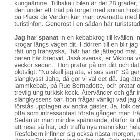
kungaämne. Tillbaka i bilen är det 28 grader, f
den under ett träd på torget med annan husbi
på Place de Verdun kan man övernatta med h
turistinfon. Generöst i en sådan här turiststad
Jag har spanat
in en kebabkrog till kvällen, me
krogar längs vägen dit. I dörren till en blir jag 
rätt ung fransyska, "här har de jättegod mat, 
baren här bredvid. Jaså svensk, er Viktoria v
veckor sedan." Hon pratar på om ditt och da
plötsligt: "Nu skall jag äta, vi ses sen!" Så g
slängkyss! Jaha, då gör vi väl det då. Jag äte
lammkebab, på Rue Bernadotte, och pratar 
trevlig ung turkisk kock. Återvänder och går i
slängkyssens bar, hon frågar vänligt vad jag ä
förstås upptagen av andra gäster. Ja, folk oa
ofta som intressantast första gången man trä
Sedan är man mindre spännande, därför är de
att resa så här, och träffa nya människor hela
Resfebern infinner sig också nästa morgon, 