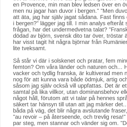
en Provence, min man blev ledsen över en ö
men nu jagar han duvor i bergen." "Men duvo
att äta, jag har själv jagat sådana. Fast finns 
i bergen?" lägger jag till. I min analys efteråt s
frågan, har det undermedvetna talat? "Frans
dödad av björn, svensk dito tar över, tröstar
har visst tagit hit några björnar från Rumäni
lite tveksamt.
Så står vi där i solskenet och pratar, fem minu
femton? Om våra länder och naturen och... H
vacker och tydlig franska, är kultiverad men n
nog för att kunna vara både ödmjuk, artig och
såsom jag själv också vill uppfattas. Det är et
samtal på lika villkor, utan dominansbehov el
något håll, förutom att vi talar på hennes sp
säkert tar hänsyn till utan att jag märker det..
båda på väg, det blir några avslutande fraser
"au revoir – på återseende, och trevlig resa!"
par steg, men stannar och vänder sig om. "Det