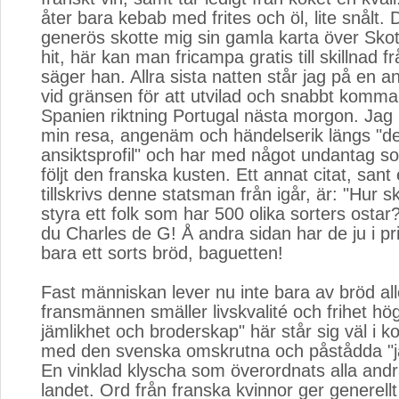
åter bara kebab med frites och öl, lite snålt.
generös skotte mig sin gamla karta över Sko
hit, här kan man fricampa gratis till skillnad f
säger han. Allra sista natten står jag på en a
vid gränsen för att utvilad och snabbt komma i
Spanien riktning Portugal nästa morgon. Jag h
min resa, angenäm och händelserik längs "d
ansiktsprofil" och har med något undantag 
följt den franska kusten. Ett annat citat, sant 
tillskrivs denne statsman från igår, är: "Hur 
styra ett folk som har 500 olika sorters osta
du Charles de G! Å andra sidan har de ju i pri
bara ett sorts bröd, baguetten!
Fast människan lever nu inte bara av bröd al
fransmännen smäller livskvalité och frihet hög
jämlikhet och broderskap" här står sig väl i 
med den svenska omskrutna och påstådda "j
En vinklad klyscha som överordnats alla andra
landet. Ord från franska kvinnor ger generell