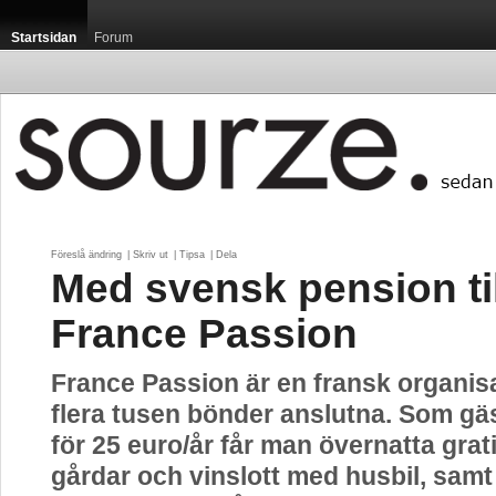
Startsidan
Forum
Föreslå ändring
| 
Skriv ut
| 
Tipsa
| 
Dela
Med svensk pension til
France Passion
France Passion är en fransk organis
flera tusen bönder anslutna. Som g
för 25 euro/år får man övernatta grat
gårdar och vinslott med husbil, sam