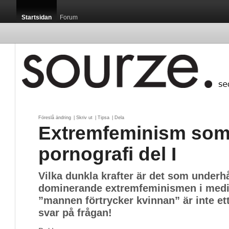
Startsidan
Forum
Föreslå ändring
| 
Skriv ut
| 
Tipsa
| 
Dela
Extremfeminism som 
pornografi del I
Vilka dunkla krafter är det som underh
dominerande extremfeminismen i media
”mannen förtrycker kvinnan” är inte e
svar på frågan!