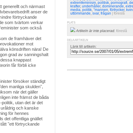
extremfeminism
,
politisk
,
pornografi
,
de
tt generellt och närmast
krafter
,
underhåller
,
dominerande
,
extr
media
,
politik
,
”mannen
,
förtrycker
,
kvi
lvbevarelsedrift anser de
uttömmande
,
svar
,
frågan
| 
föreslå
mindre förtryckande
, de som tvärtom verkar
PLATS
r! Feminister som också
Artikeln är inte placerad.
föreslå
 som de framhäver det
DELA ARTIKELN
u provokationer mot
Länk till artikeln:
älva könsdriften nära! De
gon grad av sanningshalt
nu dessa knappast
eorin får förbli icke
nister försöker ständigt 
 "den manliga skulden",
Liksom när det gäller
mligen inte främst de båda
olitik, utan det är det
n uråldrig och kanske
lning för hennes
 det offentliga gnället
tått "ett förtryckande