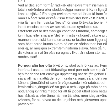
Del I
Vad är det, som förmår radikal- eller extremfeminismen a
totalt nedvärdera eller skuldbelägga mannen? Kvinnlig sjä
kanske själva? En högst tveksam metod för att få fram "
män"! Något som också vissa feminister helt kallt insett
vilja få fram fler fysiska "bevis" för sina förtryckarteorie
insett medias behov av sexrelaterade syndabockar.
Eftersom det är det manliga könet de utmanar, samtidigt
kvinnliga, eller snarare "det feministiska könet", skulle j
mannen teoretiskt kunna emanera ur krafter som ligger sj
som bäst borde kunna svara på om en sådan teori har nå
eller ej, är möjligen extremfeministerna själva. Men då 
diskuterar annat än på sina egna villkor, är risken stor att t
motbevisad!
Pornografin har ofta
blivit omtvistad och förkastad. Femi
inpränta i oss, att det förkastliga med porr och sexköp är
och för denna rätt ensidiga uppfattning har de fått gehör! 
såväl allmänna attityder som juridiska lagar, så är det nä
könens jämställdhet som är vägledande i könsdebatt och -p
feministiska jäntgnället! Att gnälla och klaga på män är e
nödvändig kvinnlig metod för att få jobbet utfört som beta
hushållsnära, eller ännu närmre tjänster, men idag används
tvärtom, för att hävda att det ur jobbet och tjänsterna upps
patriarkat".