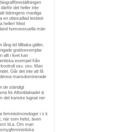
iografföreställningen
därför det heller inte
 att tidningens manliga
pa en obesudlad lesbisk
a heller! Med
 bland homosexuella män
ng tid tillbaka gäller,
tvingade gratisexemplar
allt i livet kan
tentiska exempel från
rrkontroll osv. osv. Man
et. Går det inte att få
" i denna mansdominerade
n de ständigt
rna för Aftonblahadet &
m det kanske lugnat ner
ina feministmonologer i s k
, när som helst, även
tism bl.a. Om man
 smygfeministiska