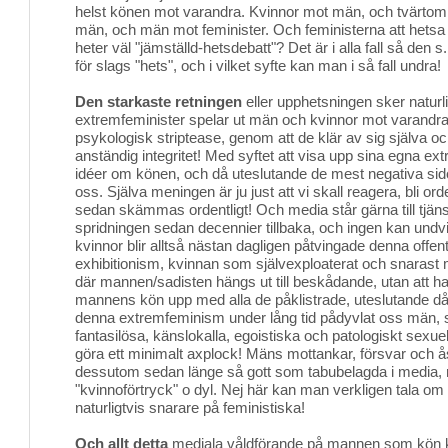
helst könen mot varandra. Kvinnor mot män, och tvärt
män, och män mot feminister. Och feministerna att hetsa 
heter väl "jämställd-hetsdebatt"? Det är i alla fall så den 
för slags "hets", och i vilket syfte kan man i så fall undra!
Den starkaste retningen
eller upphetsningen sker naturlig
extremfeminister spelar ut män och kvinnor mot varandr
psykologisk striptease, genom att de klär av sig själva och
anständig integritet! Med syftet att visa upp sina egna e
idéer om könen, och då uteslutande de mest negativa sido
oss. Själva meningen är ju just att vi skall reagera, bli or
sedan skämmas ordentligt! Och media står gärna till tj
spridningen sedan decennier tillbaka, och ingen kan und
kvinnor blir alltså nästan dagligen påtvingade denna offent
exhibitionism, kvinnan som självexploaterat och snarast 
där mannen/sadisten hängs ut till beskådande, utan att han
mannens kön upp med alla de påklistrade, uteslutande d
denna extremfeminism under lång tid pådyvlat oss män, s
fantasilösa, känslokalla, egoistiska och patologiskt sexuel
göra ett minimalt axplock! Mäns mottankar, försvar och åsi
dessutom sedan länge så gott som tabubelagda i media,
"kvinnoförtryck" o dyl. Nej här kan man verkligen tala om "p
naturligtvis snarare på feministiska!
Och allt detta
mediala våldförande på mannen som kön ko