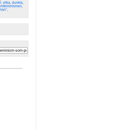
l
,
vilka
,
dunkla
,
emfeminismen
,
nnan”
,