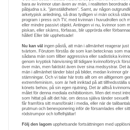
bara av kvinnor utan även av män, i realiteten beordrade 
påbjudna s.k. "jämställdheten". Samt, av någon outgrundli
arketypisk anledning, så dras tydligen vi män också ständig
program i press och TV, med kvinnan i huvudrollen oc
eller mindre passivt objekt. Antingen vi nu, kvinnor som 
piskan, eller skäms, förfasas, blir upprörda eller förbanna
hållet! Eller blir upphetsade!
Nu kan väl
ingen påstå, att män i allmänhet reagerar just se
tvärtom. Förutom förstås de som kan betecknas som mas
sådana män som tillber aggressiva eller sadistiska kvinno
genom kryptisk hänvisning till tidigare kvinnoförtryck förs
över män, men faktiskt även över sina medsystrar. Det är
män i allmänhet tänder bäst på bilder, medan kvinnor gör
stämningar. Och vi talar här trots allt om en alltigenom g
extremfeminism, som är helt inriktad på att tillfredsställa 
könets behov, på sin egen njutning. Det är alltså kvinnor
målet för denna mediala exhibitionism. Men det mest intre
som hittat på allt det här, om dessa själva tänder sexuellt 
får framföra sitt mansförakt i media, eller när de talibantal
prutmun och benexponering inför de församlades eller sitt
rödstrumpor och toffelhjältar!
Följ den lagom
upphetsande fortsättningen med upplösning