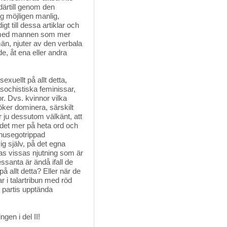
därtill genom den
g möjligen manlig,
t till dessa artiklar och
h med mannen som mer
män, njuter av den verbala
de, åt ena eller andra
xuellt på allt detta, 
ochistiska feminissar,
r. Dvs. kvinnor vilka
öker dominera, särskilt
 ju dessutom välkänt, att
 det mer på heta ord och
enusegotrippad
sig själv, på det egna
nas vissas njutning som är
ssanta är ändå ifall de
på allt detta? Eller när de
ar i talartribun med röd
 partis upptända
en i del II!