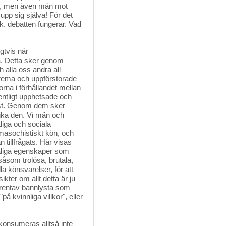
om, men även män mot
upp sig själva! För det
s.k. debatten fungerar. Vad
tvis när 
a. Detta sker genom
 alla oss andra all
xtrema och uppförstorade
rna i förhållandet mellan
dentligt upphetsade och
änst. Genom dem sker
vika den. Vi män och
liga och sociala
masochistiskt kön, och
 tillfrågats. Här visas
åliga egenskaper som
åsom trolösa, brutala,
la könsvarelser, för att
kter om allt detta är ju
 rentav bannlysta som
å kvinnliga villkor", eller
nsumeras alltså inte 