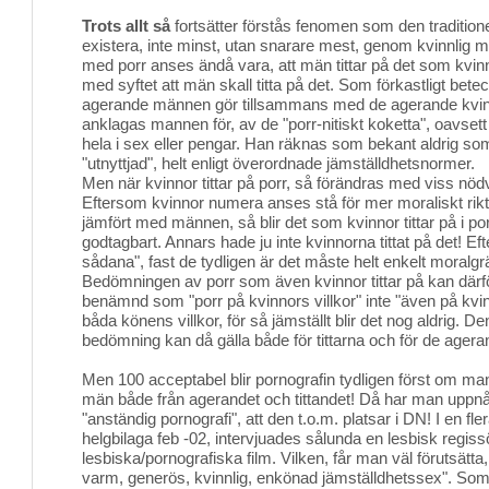
Trots allt så
fortsätter förstås fenomen som den traditionel
existera, inte minst, utan snarare mest, genom kvinnlig m
med porr anses ändå vara, att män tittar på det som kvinn
med syftet att män skall titta på det. Som förkastligt be
agerande männen gör tillsammans med de agerande kvin
anklagas mannen för, av de "porr-nitiskt koketta", oavsett 
hela i sex eller pengar. Han räknas som bekant aldrig som
"utnyttjad", helt enligt överordnade jämställdhetsnormer.
Men när kvinnor tittar på porr, så förändras med viss n
Eftersom kvinnor numera anses stå för mer moraliskt riktiga
jämfört med männen, så blir det som kvinnor tittar på i
godtagbart. Annars hade ju inte kvinnorna tittat på det! Ef
sådana", fast de tydligen är det måste helt enkelt moralgrä
Bedömningen av porr som även kvinnor tittar på kan därför 
benämnd som "porr på kvinnors villkor" inte "även på kvinn
båda könens villkor, för så jämställt blir det nog aldrig. D
bedömning kan då gälla både för tittarna och för de agera
Men 100 acceptabel blir pornografin tydligen först om man 
män både från agerandet och tittandet! Då har man uppnå
"anständig pornografi", att den t.o.m. platsar i DN! I en fler
helgbilaga feb -02, intervjuades sålunda en lesbisk regis
lesbiska/pornografiska film. Vilken, får man väl förutsätta
varm, generös, kvinnlig, enkönad jämställdhetssex". So