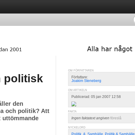
OM FÖRFATTAREN
politisk
Författare:
Joakim Steneberg
OM ARTIKELN
Publicerad: 05 jan 2007 12:58
åller den
 och politik? Att
FAKTA
tt uttömmande
Ingen faktatext angiven
föreslå
NYCKELORD
Politik
,
&
,
Samhälle
,
Politik & Samhälle