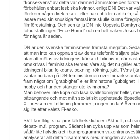
"konsekvens" av detta var därmed åtminstone den första b
förbehållen enbart lesbiska kvinnor, enligt DN! Det var väl 
förekom några direkta sex- eller nakenbilder i artikeln, så
läsare med sin snuskiga fantasi inte skulle kunna föregri
filmföreställning. Och sen är ju DN inte Uppsala Domkyrk
fotoutställningen "Ecce Homo" och en helt naken Jesus
för några år sedan.
DN är den svenska feminismens främsta megafon. Sedan lå
att man inte kan öppna sitt av deras telefonförsäljare på
utan att mötas av tidningens könsexhibitionism, där nästan 
omskrivas i feministiska termer. Vare sig det nu gäller au
tidningen! bilar, folkdans, boxning, rökning, jakt, TV:ns fjä
väntar nu bara på DN-feministdomen över frimärkssamland
fram något om "grabbighet" eller åtminstone "gubbighet
hobby och hur den stänger ute kvinnorna?
Man behöver inte köpa och läsa kvällstidningar heller, me
påträngande och mot män sexistiskt upphetsade löpsedla
X- pressen en f d tidning kommer ju ingen undan! Även o
sig lite efter valets Fi-asko.
SVT kör flitigt sina jämställdhetsklichéer i Aktuellt, och s
debatt- m.fl. program. Sådant kan dyka upp var som helst
sådär lite halvdiskret i barnprogrammen vuxentransvesti
analyserar allt detta tillsammans med mängden av andra