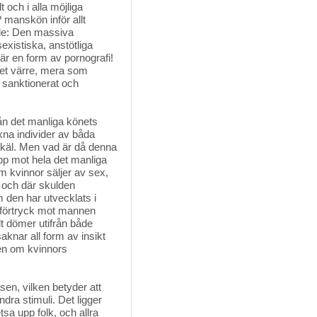
och i alla möjliga
 manskön inför allt
jande: Den massiva
existiska, anstötliga
är en form av pornografi!
ket värre, mera som
t sanktionerat och
ån det manliga könets 
uxna individer av båda
a skäl. Men vad är då denna
pp mot hela det manliga
m kvinnor säljer av sex,
, och där skulden
 den har utvecklats i
t förtryck mot mannen
 dömer utifrån både
aknar all form av insikt
onen om kvinnors
sen, vilken betyder att 
ra stimuli. Det ligger
tsa upp folk, och allra