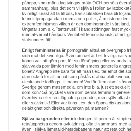
påhopp, som män idag tvingas möta OCH bemöta överallt 
sammanhang, plus det som vi själva i rollen av lättlockat?
kvinnligt luras! att ta till oss, kan slutsatsen bara bli föl
feministpropagandan i media och politik, åtminstone den s
extremfeminismen vilken är den dominerande i vårt land, 
Ungefär som s.k. "tantsnusk" i kändistidningar, fast myc
mental-verbal hårdporr. Veritabelt feministsnusk, offentlig
statsunderstött!
Enligt feministerna är
pornografin alltså ett övergrepp fr
sida mot det kvinnliga. Även om det är helt frivilligt när v
könen valt att göra porr, för sin försörjning eller av andr
självvalda porr jämfört med feminismens generella angre
könet? Angrepp inte bara för att män t.ex. tar emot det so
utan också för allt annat som påstås drabba blott kvinnor
uteslutande förläggs till männen! Vad är "feminism" såsom
Sverige genom massmedia, om inte bl.a. just ett sexuell
som kön? Så mycket värre som denna feminism generellt
överdrivna eller rent lögnaktiga grunder, men själv oftast s
eller självkritik! Eller var finns t.ex. den öppna diskussi
delaktighet och direkta påverkan på männen?
Själva bakgrunden eller
inledningen till porren är striptea
reta/upphetsa genom avklädning, ofta tillsammans med and
även i själva jämställd-hetsdebattens natur att reta och he