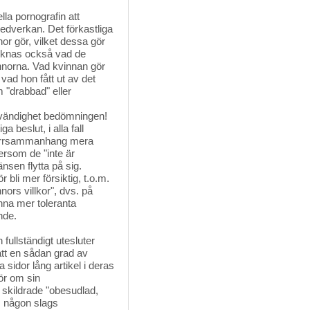
la pornografin att 
edverkan. Det förkastliga
or gör, vilket dessa gör
tecknas också vad de
norna. Vad kvinnan gör
vad hon fått ut av det
 "drabbad" eller
ödvändighet bedömningen!
 beslut, i alla fall
 porrsammanhang mera
tersom de "inte är
nsen flytta på sig.
bli mer försiktig, t.o.m.
ors villkor", dvs. på
enna mer toleranta
nde.
fullständigt utesluter
tt en sådan grad av
a sidor lång artikel i deras
sör om sin
, skildrade "obesudlad,
m någon slags