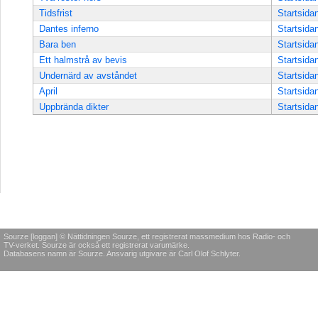
Tidsfrist
Startsida
Dantes inferno
Startsida
Bara ben
Startsida
Ett halmstrå av bevis
Startsida
Undernärd av avståndet
Startsida
April
Startsida
Uppbrända dikter
Startsida
Sourze [loggan] © Nättidningen Sourze, ett registrerat massmedium hos Radio- och
TV-verket. Sourze är också ett registrerat varumärke.
Databasens namn är Sourze. Ansvarig utgivare är Carl Olof Schlyter.