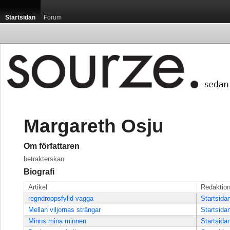
Startsidan
Forum
Margareth Osju
Om författaren
betrakterskan
Biografi
Artikel
Redaktio
regndroppsfylld vagga
Startsida
Mellan viljornas strängar
Startsida
Minns mina minnen
Startsida