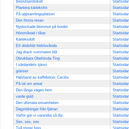
Beslutsprotokoll
Startsida
Plantera kärleksfrö
Startsida
På uppsamlingsplatsen
Startsida
Den första resan
Startsida
Nyplockade blommor på bordet
Startsida
Höstmånad i tårar
Startsida
Kärleksdoft
Startsida
Ett dödsfött födslovånda
Startsida
Jag drack sommaren blå
Startsida
Obrukbara Obehövda Ting
Startsida
I vårdandets tjänst
Startsida
gränser
Startsida
Halsband av kaffebönor, Cecilia
Startsida
På tal om annat
Startsida
Den långa vägen hem
Startsida
varde guld
Startsida
Den ultimata ensamheten
Startsida
Dagstidningar från fjärran
Startsida
Varför gör vi varandra så illa
Startsida
Sex, sex, sex
Startsida
Två röster hörs
Startsida