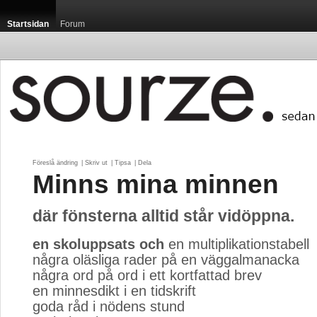
Startsidan
Forum
Föreslå ändring
| 
Skriv ut
| 
Tipsa
| 
Dela
Minns mina minnen
där fönsterna alltid står vidöppna.
en skoluppsats och
en multiplikationstabell
några oläsliga rader på en väggalmanacka
några ord på ord i ett kortfattad brev
en minnesdikt i en tidskrift
goda råd i nödens stund