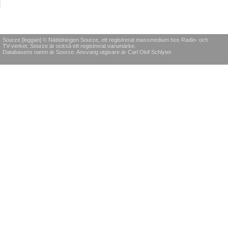
Sourze [loggan] © Nättidningen Sourze, ett registrerat massmedium hos Radio- och
TV-verket. Sourze är också ett registrerat varumärke.
Databasens namn är Sourze. Ansvarig utgivare är Carl Olof Schlyter.