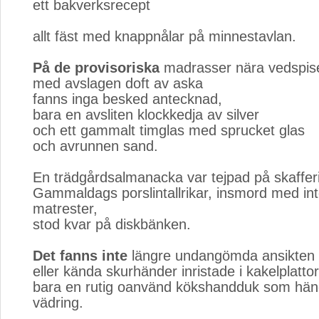
ett bakverksrecept
allt fäst med knappnålar på minnestavlan.
På de provisoriska
madrasser nära vedspise
med avslagen doft av aska
fanns inga besked antecknad,
bara en avsliten klockkedja av silver
och ett gammalt timglas med sprucket glas
och avrunnen sand.
En trädgårdsalmanacka var tejpad på skaffer
Gammaldags porslintallrikar, insmord med in
matrester,
stod kvar på diskbänken.
Det fanns inte
längre undangömda ansikten 
eller kända skurhänder inristade i kakelplatto
bara en rutig oanvänd kökshandduk som hä
vädring.