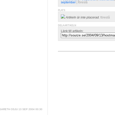
september
| 
föreslå
PLATS
Artikeln är inte placerad.
föreslå
DELA ARTIKELN
Länk till artikeln:
ARETH OSJU
13 SEP 2004 00:30