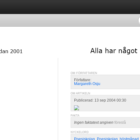
OM FÖRFATTAREN
Författare:
Margareth Osju
OM ARTIKELN
Publicerad: 13 sep 2004 00:30
FAKTA
Ingen faktatext angiven
föreslå
NYCKELORD
Poesiskolan
,
Poesiskolan
,
höstmånad