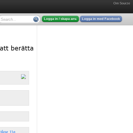
Om Sourze
Logga in / skapa anv.
Logga in med Facebook
,
tårar
,
11e
,