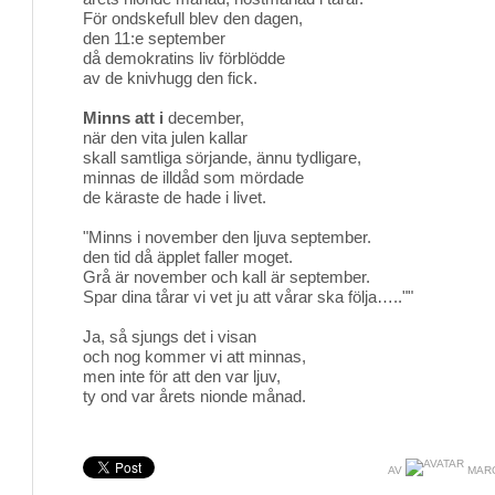
För ondskefull blev den dagen,
den 11:e september
då demokratins liv förblödde
av de knivhugg den fick.
Minns att i
december, 
när den vita julen kallar
skall samtliga sörjande, ännu tydligare,
minnas de illdåd som mördade
de käraste de hade i livet.
"Minns i november den ljuva september.
den tid då äpplet faller moget.
Grå är november och kall är september.
Spar dina tårar vi vet ju att vårar ska följa…..""
Ja, så sjungs det i visan
och nog kommer vi att minnas,
men inte för att den var ljuv,
ty ond var årets nionde månad.
AV
MARG