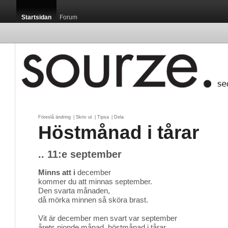
Startsidan
Forum
Föreslå ändring
| 
Skriv ut
| 
Tipsa
| 
Dela
Höstmånad i tårar
.. 11:e september
Minns att i
december 
kommer du att minnas september.
Den svarta månaden,
då mörka minnen så sköra brast.
Vit är december men svart var september
årets nionde månad, höstmånad i tårar.