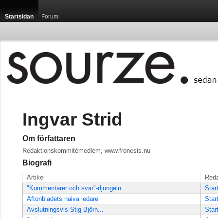
Startsidan
Forum
Ingvar Strid
Om författaren
Redaktionskommitémedlem, www.fronesis.nu
Biografi
Artikel
Reda
"Kommentarer och svar"-djungeln
Star
Aftonbladets naiva ledare
Star
Avslutningsvis Stig-Björn...
Star