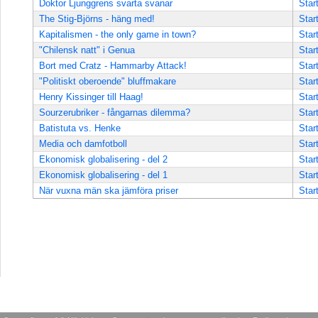
Doktor Ljunggrens svarta svanar
Star
The Stig-Björns - häng med!
Star
Kapitalismen - the only game in town?
Star
"Chilensk natt" i Genua
Star
Bort med Cratz - Hammarby Attack!
Star
"Politiskt oberoende" bluffmakare
Star
Henry Kissinger till Haag!
Star
Sourzerubriker - fångarnas dilemma?
Star
Batistuta vs. Henke
Star
Media och damfotboll
Star
Ekonomisk globalisering - del 2
Star
Ekonomisk globalisering - del 1
Star
När vuxna män ska jämföra priser
Star