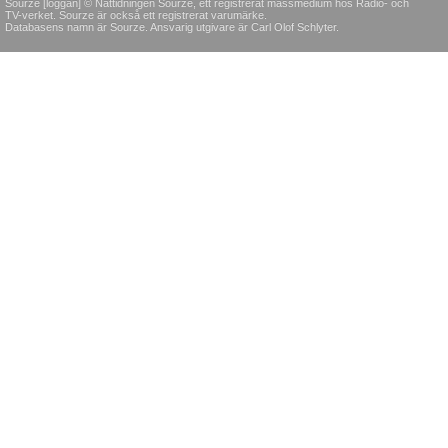
Sourze [loggan] © Nättidningen Sourze, ett registrerat massmedium hos Radio- och
TV-verket. Sourze är också ett registrerat varumärke.
Databasens namn är Sourze. Ansvarig utgivare är Carl Olof Schlyter.