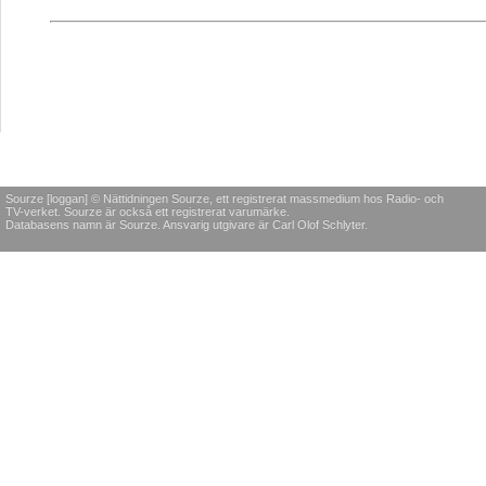
Sourze [loggan] © Nättidningen Sourze, ett registrerat massmedium hos Radio- och
TV-verket. Sourze är också ett registrerat varumärke.
Databasens namn är Sourze. Ansvarig utgivare är Carl Olof Schlyter.