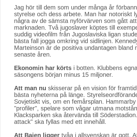
Jag hör till dem som under många år förba
styrelse och dess arbete. Man har notoriskt l
några av de sämsta nyförvärven som gått att
marknaden. Två jugoslaver köptes till exempel
suddig videofilm från Jugoslaviska ligan studer
bästa fall jogga omkring vid sidlinjen. Kenne
Marteinson är de positiva undantagen bland 
senaste åren.
Ekonomin har körts
i botten. Klubbens egna 
säsongens början minus 15 miljoner.
Att man nu
skisserar på en vision för framtid
bästa nyheterna på länge. Styrelseordförande
Sovjetiskt vis, om en femårsplan. Hammarby
"profiler", spelare som vågar utmana motstå
Klacksparken ska återvända till Söderstadi
attack" ska fyllas med ett innehåll.
Att Bajen ligger
tvåa i allsvenskan är gott. A