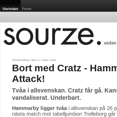
Startsidan
Forum
Föreslå ändring
| 
Skriv ut
| 
Tipsa
| 
Dela
Bort med Cratz - Ham
Attack!
Tvåa i allsvenskan. Cratz får gå. Kans
vandaliserat. Underbart.
Hammarby ligger tvåa
i allsvenskan på 26 p
nästa match mot tabelljumbon Trelleborg går 