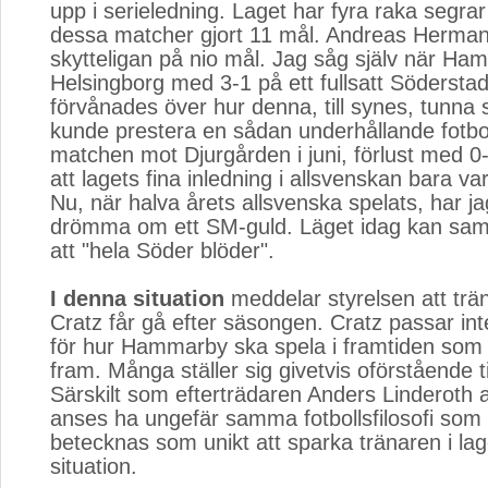
upp i serieledning. Laget har fyra raka segrar
dessa matcher gjort 11 mål. Andreas Herman
skytteligan på nio mål. Jag såg själv när Ha
Helsingborg med 3-1 på ett fullsatt Södersta
förvånades över hur denna, till synes, tunna 
kunde prestera en sådan underhållande fotbol
matchen mot Djurgården i juni, förlust med 0-
att lagets fina inledning i allsvenskan bara var e
Nu, när halva årets allsvenska spelats, har jag
drömma om ett SM-guld. Läget idag kan sa
att "hela Söder blöder".
I denna situation
meddelar styrelsen att trä
Cratz får gå efter säsongen. Cratz passar inte
för hur Hammarby ska spela i framtiden som s
fram. Många ställer sig givetvis oförstående ti
Särskilt som efterträdaren Anders Linderoth
anses ha ungefär samma fotbollsfilosofi som
betecknas som unikt att sparka tränaren i la
situation.