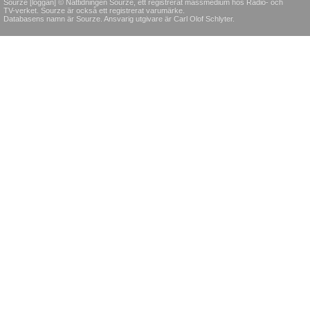
Sourze [loggan] © Nättidningen Sourze, ett registrerat massmedium hos Radio- och
TV-verket. Sourze är också ett registrerat varumärke.
Databasens namn är Sourze. Ansvarig utgivare är Carl Olof Schlyter.