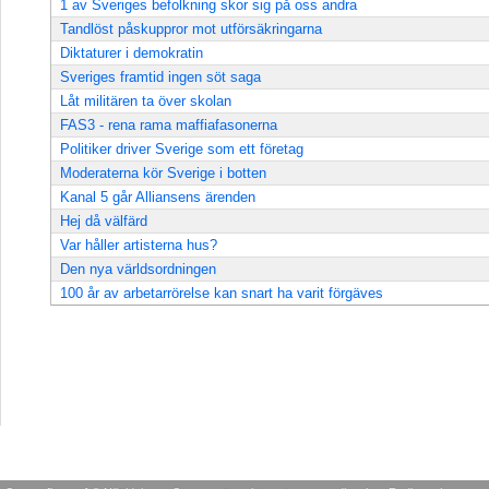
1 av Sveriges befolkning skor sig på oss andra
Tandlöst påskuppror mot utförsäkringarna
Diktaturer i demokratin
Sveriges framtid ingen söt saga
Låt militären ta över skolan
FAS3 - rena rama maffiafasonerna
Politiker driver Sverige som ett företag
Moderaterna kör Sverige i botten
Kanal 5 går Alliansens ärenden
Hej då välfärd
Var håller artisterna hus?
Den nya världsordningen
100 år av arbetarrörelse kan snart ha varit förgäves