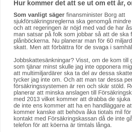
Hur kommer det att se ut om ett år, 
Som vanligt säger
finansminister Borg att 
sjukförsäkringsreglerna ska genomgå mindre 
och att regeringen är nöjd med vad de har å
man satsar på folk som jobbar så att de ska 
plånböckerna. Nu planerar man för 60 miljarder
skatt. Men att förbättra för de svaga i samhäll
Jobbskattesänkningar? Visst, om de kom till 
som tjänar minst skulle jag inte opponera mig
att multimiljardärer ska ta del av dessa skat
tycker jag inte om. Och att man tar dessa pe
försäkringssystemen är ren och skär stöld. 
planerar att minska anslagen till Försäkrings
med 2013 vilket kommer att drabba de sjuka
de inte ens kommer att ha en handläggare at
kommer kanske att behöva åka tiotals mil för
kontakt med Försäkringskassan då de inte gå
telefon för att köerna är timtals långa.