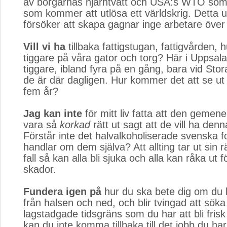
av borgarnas hjärntvätt och USA:s WTO som ä
som kommer att utlösa ett världskrig. Detta 
försöker att skapa gagnar inge arbetare över
Vill vi ha
tillbaka fattigstugan, fattigvården, h
tiggare på våra gator och torg? Här i Uppsala
tiggare, ibland fyra på en gång, bara vid Sto
de är där dagligen. Hur kommer det att se ut
fem år?
Jag kan inte
för mitt liv fatta att den gemen
vara så
korkad
rätt ut sagt att de vill ha denn
Förstår inte det halvalkoholiserade svenska fo
handlar om dem själva? Att allting tar ut sin rä
fall så kan alla bli sjuka och alla kan råka ut 
skador.
Fundera igen på
hur du ska bete dig om du b
från halsen och ned, och blir tvingad att söka
lagstadgade tidsgräns som du har att bli fri
kan du inte komma tillbaka till det jobb du ha