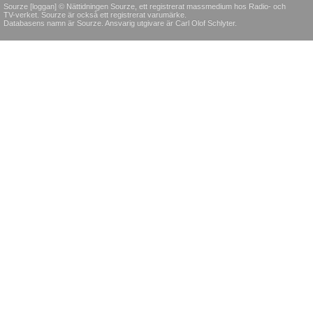
Sourze [loggan] © Nättidningen Sourze, ett registrerat massmedium hos Radio- och
TV-verket. Sourze är också ett registrerat varumärke.
Databasens namn är Sourze. Ansvarig utgivare är Carl Olof Schlyter.