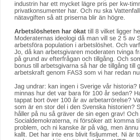
industrin har ett mycket lägre pris per kw-ti
privatkonsumenter har. Och nu ska Vattenfall
nätavgiften så att priserna blir än högre.
Arbetslösheten har ökat
till 8 vilket ligger he
Moderaternas ideologi då man vill se 2 5 av 
arbetsföra population i arbetslöshet. Och varfö
Jo, då kan arbetsgivaren moderaten tvinga fr
på grund av efterfrågan och tillgång. Och so
bonus till arbetsgivarna så har de tillgång till g
arbetskraft genom FAS3 som vi har redan nu
Jag undrar: kan ingen i Sverige vår historia?
minnas hur det var bara för 100 år sedan? Ha
tappat bort över 100 år av arbetarrörelse? Va
som är en stor del i den Svenska historien? 
håller på nu så gräver de sin egen grav! Och
Socialdemokraterna, ni försöker att komma til
problem, och ni kanske är på väg, men ännu ä
kallt. Det har inte ens blivit fisljummet. Ni är 