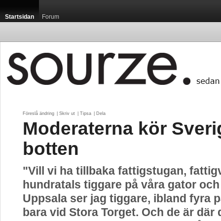
Startsidan
Forum
Föreslå ändring
| 
Skriv ut
| 
Tipsa
| 
Dela
Moderaterna kör Sveri
botten
"Vill vi ha tillbaka fattigstugan, fatti
hundratals tiggare på våra gator och 
Uppsala ser jag tiggare, ibland fyra 
bara vid Stora Torget. Och de är där 