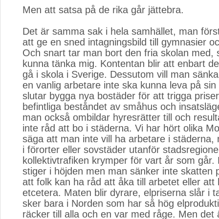
Men att satsa på de rika går jättebra.
Det är samma sak i hela samhället, man först
att ge en sned intagningsbild till gymnasier oc
Och snart tar man bort den fria skolan med, s
kunna tänka mig. Kontentan blir att enbart de
gå i skola i Sverige. Dessutom vill man sänka
en vanlig arbetare inte ska kunna leva på si
slutar bygga nya bostäder för att trigga prise
befintliga beståndet av småhus och insatsläge
man också ombildar hyresrätter till och resulta
inte råd att bo i städerna. Vi har hört olika M
säga att man inte vill ha arbetare i städerna,
i förorter eller sovstäder utanför stadsregione
kollektivtrafiken krymper för vart år som går.
stiger i höjden men man sänker inte skatten 
att folk kan ha råd att åka till arbetet eller at
etcetera. Maten blir dyrare, elpriserna slår i 
sker bara i Norden som har så hög elprodukti
räcker till alla och en var med råge. Men det 