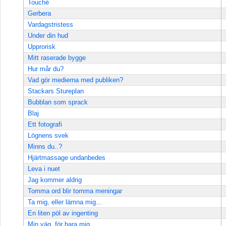
Touché
Gerbera
Vardagstristess
Under din hud
Upprorisk
Mitt raserade bygge
Hur mår du?
Vad gör medierna med publiken?
Stackars Stureplan
Bubblan som sprack
Blaj
Ett fotografi
Lögnens svek
Minns du..?
Hjärtmassage undanbedes
Leva i nuet
Jag kommer aldrig
Tomma ord blir tomma meningar
Ta mig, eller lämna mig...
En liten pöl av ingenting
Min väg, för bara mig