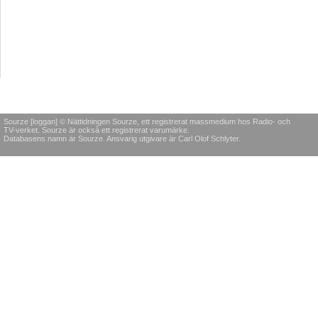
Sourze [loggan] © Nättidningen Sourze, ett registrerat massmedium hos Radio- och
TV-verket. Sourze är också ett registrerat varumärke.
Databasens namn är Sourze. Ansvarig utgivare är Carl Olof Schlyter.