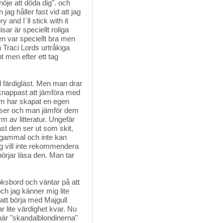
öje att döda dig". och
ag håller fast vid att jag
 and I´ll stick with it
isar är speciellt roliga
 den var speciellt bra men
 Traci Lords urtråkiga
t men efter ett tag
ord färdigläst. Men man drar 
u knappast att jämföra med
om har skapat en egen
läser och man jämför dem
 av litteratur. Ungefär
st den ser ut som skit,
r gammal och inte kan
ag vill inte rekommendera
örjar läsa den. Man tar
ksbord och väntar på att 
 och jag känner mig lite
att börja med Majgull
r lite värdighet kvar. Nu
e här "skandalblondinerna"