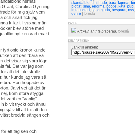
skandalblondinernas" 
skandalblondin
,
hade
,
bara
,
kunnat
,
fo
a Graaf, Carolina Gynning
blottat
,
sina
,
enorma
,
boobs
,
kåta
,
pubis
intresserad
,
se
,
erbjuda
,
besparat
,
oss
drade för mig själv vem
genre
| 
föreslå
a och snart fick jag
unga killar till vuxna män,
PLATS
a böcker blev större med
Artikeln är inte placerad.
föreslå
 alltid nyfiken vad exakt
DELA ARTIKELN
Länk till artikeln:
r fyrtionio kronor kunde 
utiken att den "bara va
m det visar sig vara lögn.
mitt fel. Det var jag som
ör att det inte skulle
, hur kunde jag vara så
lite bra. Hon hoppade av
ton. Ja vi vet att det är
 nej, kom stora stygga
et varit en "vanlig"
 blivit tryckt och ännu
själv till att tro att den
alvläst bredvid sängen och
ör ett tag sen och 