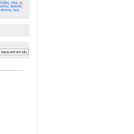
rtsätta
,
vika
,
ut
,
killar
,
faktiskt
,
,
denna
,
nya
,