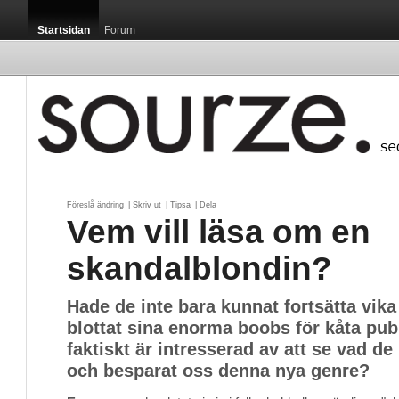
Startsidan
Forum
Föreslå ändring
| 
Skriv ut
| 
Tipsa
| 
Dela
Vem vill läsa om en
skandalblondin?
Hade de inte bara kunnat fortsätta vika
blottat sina enorma boobs för kåta pub
faktiskt är intresserad av att se vad de
och besparat oss denna nya genre?