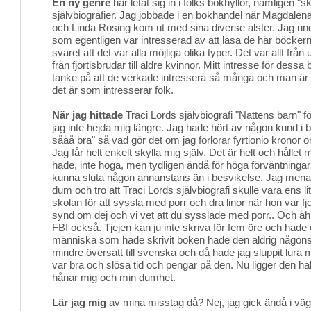
En ny genre
har letat sig in i folks bokhyllor, nämligen "
självbiografier. Jag jobbade i en bokhandel när Magdalen
och Linda Rosing kom ut med sina diverse alster. Jag un
som egentligen var intresserad av att läsa de här böckern
svaret att det var alla möjliga olika typer. Det var allt från 
från fjortisbrudar till äldre kvinnor. Mitt intresse för dess
tanke på att de verkade intressera så många och man är ju
det är som intresserar folk.
När jag hittade
Traci Lords självbiografi "Nattens barn" fö
jag inte hejda mig längre. Jag hade hört av någon kund i b
sååå bra" så vad gör det om jag förlorar fyrtionio kronor o
Jag får helt enkelt skylla mig själv. Det är helt och hållet 
hade, inte höga, men tydligen ändå för höga förväntningar f
kunna sluta någon annanstans än i besvikelse. Jag menar
dum och tro att Traci Lords självbiografi skulle vara ens 
skolan för att syssla med porr och dra linor när hon var fjor
synd om dej och vi vet att du sysslade med porr.. Och åh
FBI också. Tjejen kan ju inte skriva för fem öre och hade d
människa som hade skrivit boken hade den aldrig någonsin
mindre översatt till svenska och då hade jag sluppit lura mig 
var bra och slösa tid och pengar på den. Nu ligger den h
hånar mig och min dumhet.
Lär jag mig
av mina misstag då? Nej, jag gick ändå i väg f