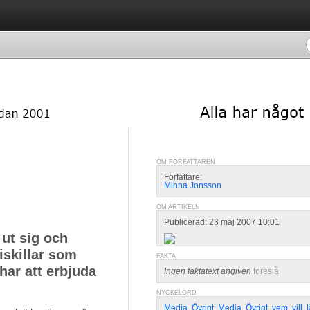
OM FÖRFATTAREN
Författare:
Minna Jonsson
OM ARTIKELN
Publicerad: 23 maj 2007 10:01
 ut sig och
iskillar som
FAKTA
 har att erbjuda
Ingen faktatext angiven
föreslå
NYCKELORD
Media
,
Övrigt
,
Media
,
Övrigt
,
vem
,
vill
,