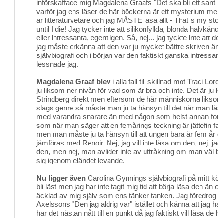
införskaffade mig Magdalena Graafs "Det ska bli ett sant n
varför jag ens läser de här böckerna är ett mysterium men j
är litteraturvetare och jag MÅSTE läsa allt - That´s my story
until I die! Jag tycker inte att silikonfyllda, blonda halvkänd
eller intressanta, egentligen. Så, nej... jag tyckte inte att
jag måste erkänna att den var ju mycket bättre skriven än
självbiografi och i början var den faktiskt ganska intressan
lessnade jag.
Magdalena Graaf blev
i alla fall till skillnad mot Traci L
ju liksom ner nivån för vad som är bra och inte. Det är j
Strindberg direkt men eftersom de här människorna liks
slags genre så måste man ju ta hänsyn till det när man 
med varandra snarare än med någon som helst annan form
som när man säger att en femårings teckning är jättefin fa
men man måste ju ta hänsyn till att ungen bara är fem å
jämföras med Renoir. Nej, jag vill inte läsa om den, nej, j
den, men nej, man avlider inte av uttråkning om man väl b
sig igenom eländet levande.
Nu ligger även
Carolina Gynnings självbiografi på mitt kö
bli läst men jag har inte tagit mig tid att börja läsa den än
äcklad av mig själv som ens tänker tanken. Jag föredrog 
Axelssons "Den jag aldrig var" istället och känna att jag ha
har det nästan nått till en punkt då jag faktiskt vill läsa d