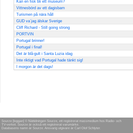
Kan en fisk bli ett museum?
Vittnesbörd av ett dagisbarn
Turismen på nära håll
GUD va´jag älskar Sverige
Cliff Richard - Still going strong
PORTVIN
Portugal brinner!
Portugal i final!
Det är blå-gult i Santa Luzia idag
Inte riktigt vad Portugal hade tänkt sig!
I morgon är det dags!
Sourze [loggan] © Nättidningen Sourze, ett registrerat massmedium hos Radio- och
TV-verket. Sourze är också ett registrerat varumärke.
Databasens namn är Sourze. Ansvarig utgivare är Carl Olof Schlyter.