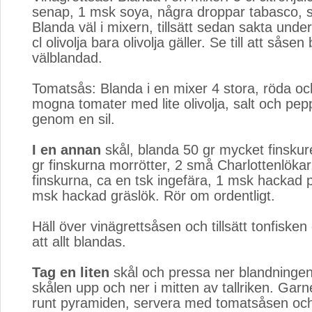
senap, 1 msk soya, några droppar tabasco, s
Blanda väl i mixern, tillsätt sedan sakta und
cl olivolja bara olivolja gäller. Se till att såsen 
välblandad.
Tomatsås: Blanda i en mixer 4 stora, röda o
mogna tomater med lite olivolja, salt och pe
genom en sil.
I en annan
skål, blanda 50 gr mycket finskure
gr finskurna morrötter, 2 små Charlottenlöka
finskurna, ca en tsk ingefära, 1 msk hackad p
msk hackad gräslök. Rör om ordentligt.
Häll över vinägrettsåsen och tillsätt tonfiske
att allt blandas.
Tag en liten
skål och pressa ner blandningen
skålen upp och ner i mitten av tallriken. Gar
runt pyramiden, servera med tomatsåsen och