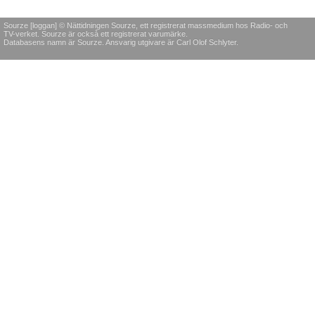
Sourze [loggan] © Nättidningen Sourze, ett registrerat massmedium hos Radio- och
TV-verket. Sourze är också ett registrerat varumärke.
Databasens namn är Sourze. Ansvarig utgivare är Carl Olof Schlyter.