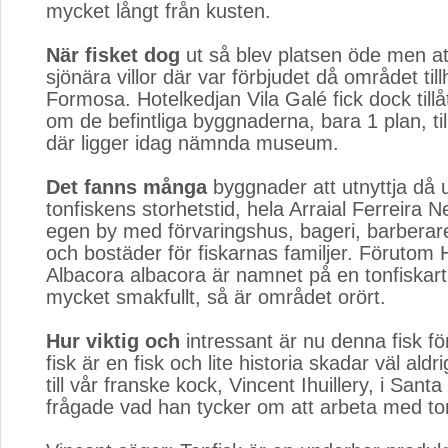
mycket långt från kusten.
När fisket dog
ut så blev platsen öde men at
sjönära villor där var förbjudet då området till
Formosa. Hotelkedjan Vila Galé fick dock tillå
om de befintliga byggnaderna, bara 1 plan, till
där ligger idag nämnda museum.
Det fanns många
byggnader att utnyttja då u
tonfiskens storhetstid, hela Arraial Ferreira 
egen by med förvaringshus, bageri, barberare
och bostäder för fiskarnas familjer. Förutom 
Albacora albacora är namnet på en tonfiskart
mycket smakfullt, så är området orört.
Hur viktig och
intressant är nu denna fisk fö
fisk är en fisk och lite historia skadar väl ald
till vår franske kock, Vincent Ihuillery, i Sant
frågade vad han tycker om att arbeta med ton