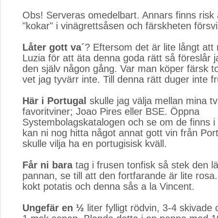
Obs! Serveras omedelbart. Annars finns risk a
"kokar" i vinägrettsåsen och färskheten försv
Låter gott va´
? Eftersom det är lite långt att 
Luzia för att äta denna goda rätt så föreslår ja
den själv någon gång. Var man köper färsk to
vet jag tyvärr inte. Till denna rätt duger inte f
Här i Portugal
skulle jag välja mellan mina två
favoritviner; Joao Pires eller BSE. Öppna
Systembolagskatalogen och se om de finns i
kan ni nog hitta något annat gott vin från Por
skulle vilja ha en portugisisk kväll.
Får ni bara
tag i frusen tonfisk så stek den lä
pannan, se till att den fortfarande är lite ro
kokt potatis och denna sås a la Vincent.
Ungefär en ½
liter fylligt rödvin, 3-4 skivade 