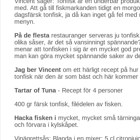
Vincent säger: Tonfisk är en underbar produkt
med. Att gå till fiskmarkanden tidigt en mor
dagsfärsk tonfisk, ja då kan inget gå fel med 
menyn.
På de flesta
restauranger serveras ju tonfisk
olika såser, är det så vansinningt spännande
menar att tonfisken i sig är en mycket god pr
man kan göra mycket spännande saker av d
Jag ber Vincent
om ett härligt recept på hur
tonfisk när den är som bäst och här kommer 
Tartar of Tuna
- Recept för 4 personer
400 gr färsk tonfisk, filédelen av fisken.
Hacka fisken i
mycket, mycket små tärningar, 
och förvara i kylskåpet.
Vinägrettsås: Blanda i en mixer: 5 cl citronju