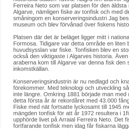
Ferreira Neto som var platsen för den äldsta i
Algarve, nämligen fiske av tonfisk och med d
småningom en konserveringsindustri Jag bes
museum och blev förvånad över fiskens histo
Platsen där det är beläget ligger mitt i nation
Formosa. Tidigare var detta område en liten b
huvudsysslan var fiske. Tonfisken blev en stor
också den viktigaste i Algarves historia. Även
araberna kom till Algarve var denna fisk den 
inkomstkällan.
Konserveringsindustrin är nu nedlagd och kna
förekommer. Med teknologi och utveckling så 
inte längre. Omkring 1881 började man med 
detta första år är rekordåret med 43.000 fång
Fiske med nät fortsatte lyckosamt till 1945 
mängden tonfisk för att år 1972 resultera i 1f
upphörde livet på Arraial Ferreira Neto. Det f
fortfarande tonfisk men idag får fiskarna lägg