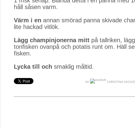
1 msk senap. Blanda detta i en panna med 1
håll såsen varm.
Värm i en
annan smörad panna skivade cham
lite hackad vitlök.
Lägg champinjonerna mitt
på tallriken, lägg
tonfisken ovanpå och potatis runt om. Häll s
fisken.
Lycka till och
smaklig måltid.
AV
CHRISTINA SKOO