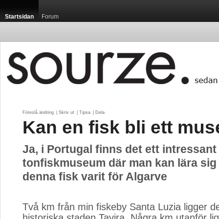
Startsidan
Forum
Föreslå ändring
| 
Skriv ut
| 
Tipsa
| 
Dela
Kan en fisk bli ett m
Ja, i Portugal finns det ett intressant
tonfiskmuseum där man kan lära sig 
denna fisk varit för Algarve
Två km från min fiskeby Santa Luzia ligger den
historiska staden Tavira. Några km utanför lig